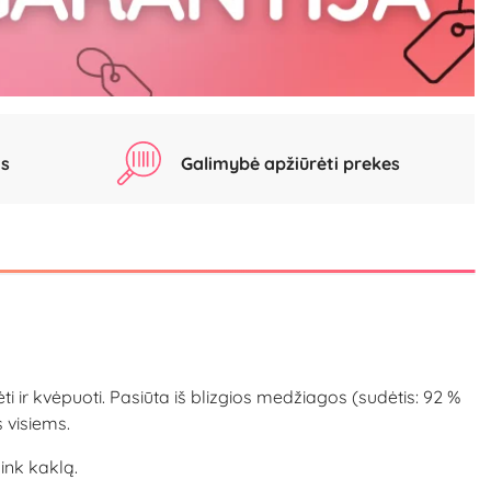
as
Galimybė apžiūrėti prekes
ti ir kvėpuoti. Pasiūta iš blizgios medžiagos (sudėtis: 92 %
s visiems.
ink kaklą.