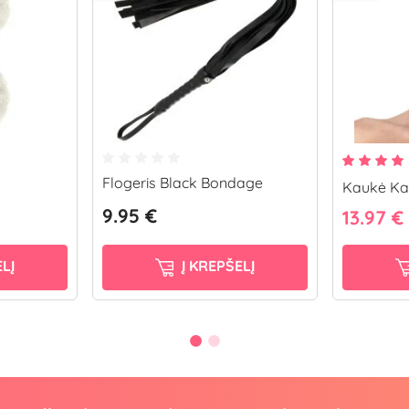
Flogeris Black Bondage
Kaukė Ka
9.95 €
13.97 €
LĮ
Į KREPŠELĮ