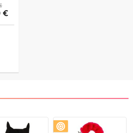
€
0 €