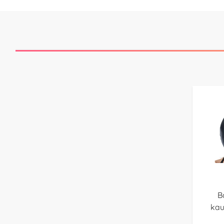
B
kau