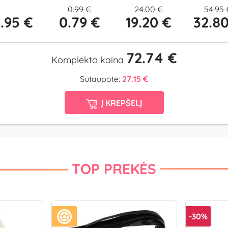
0.99 €
24.00 €
54.95 
9.95 €
0.79 €
19.20 €
32.8
72.74 €
Komplekto kaina
Sutaupote:
27.15 €
Į KREPŠELĮ
TOP PREKĖS
-30%