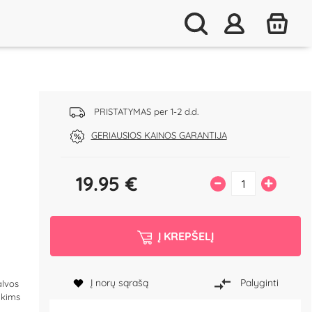
PRISTATYMAS per 1-2 d.d.
GERIAUSIOS KAINOS GARANTIJA
19.95
€
–
+
Į KREPŠELĮ
Į norų sąrašą
Palyginti
alvos
 akims