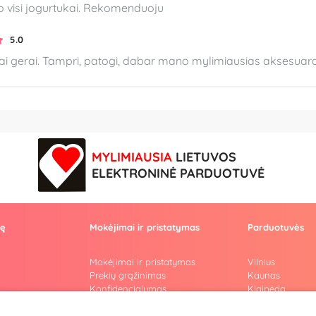
lo visi jogurtukai. Rekomenduoju
5.0
ai gerai. Tampri, patogi, dabar mano mylimiausias aksesuara
MYLIMIAUSIA
LIETUVOS
ELEKTRONINĖ PARDUOTUVĖ
vę
Mokėjimai ir pristatymas
Parduotuvės
Mokėjimai ir pristatymas
Vilnius
Prekių grąžinimas
Kaunas
Konfidencialumas
Klaipėda
Pirkimo taisyklės
Šiauliai
Privatumo politika
Marijampolė