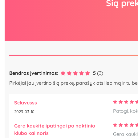
Šią pre
Bendras įvertinimas:
5
(3)
Pirkėjai jau įvertino šią prekę, parašyk atsiliepimą ir tu be
Sclavusss
Patogi, ko
2023-03-10
Gera kaukite ipatingai po naktinio
klubo kai noris
Gera kaukit