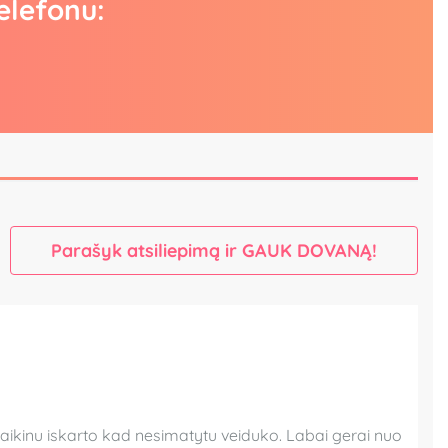
elefonu:
Parašyk atsiliepimą ir GAUK DOVANĄ!
 vaikinu iskarto kad nesimatytu veiduko. Labai gerai nuo