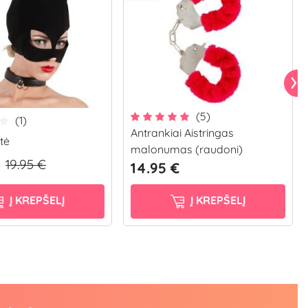
(5)
(1)
Antrankiai Aistringas
tė
malonumas (raudoni)
19.95 €
14.95 €
Į KREPŠELĮ
Į KREPŠELĮ