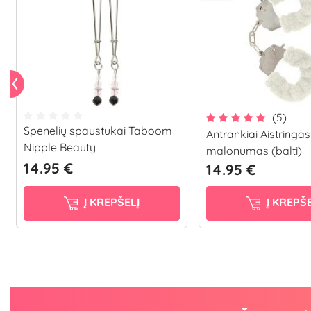
(5)
Spenelių spaustukai Taboom
Antrankiai Aistringas
Nipple Beauty
malonumas (balti)
14.95 €
14.95 €
Į KREPŠELĮ
Į KREPŠE