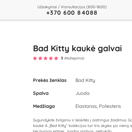
Užsakymai / Konsultacijos (8:00-18:00)
+370 600 84088
Bad Kitty kaukė galvai
3
Atsiliepimai
Prekės ženklas
Bad Kitty
Spalva
Juoda
Medžiaga
Elastanas, Poliesteris
Sugundykite žvilgsniu ir leiskitės į aistringus žaidimus. G
kaukė iš „Bad Kitty“ kolekcijos turi tris skyles: po vieną
bei burnos ertmei. Juodos spalvos, netrukdo...