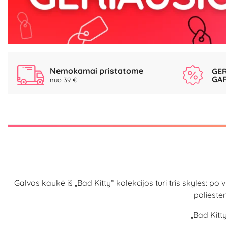
Nemokamai pristatome
GER
GA
nuo 39 €
Galvos kaukė iš „Bad Kitty“ kolekcijos turi tris skyles: po
poliester
„Bad Kitt