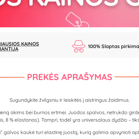
IAUSIOS KAINOS
100% Slaptas pirkim
RANTIJA
PREKĖS APRAŠYMAS
Sugundykite žvilgsniu ir leiskitės į aistringus žaidimus.
 vieną akims bei burnos ertmei. Juodos spalvos, netrukdo girdė
is, 8 % elastanas). Tampri, todėl yra universalaus dydžio – tik
y“ galvos kaukė turi elastinę juostą, kurią galima apvynioti apl