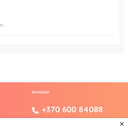
s.
Kontaktai
+370 600 84088
×
info@fantazijos.lt