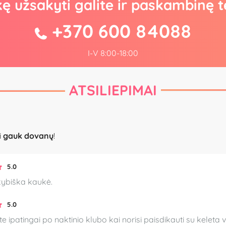
kę užsakyti galite ir paskambinę t
+370 600 84088
I-V 8:00-18:00
ATSILIEPIMAI
i
gauk dovanų
!
5.0
kybiška kaukė.
5.0
e ipatingai po naktinio klubo kai norisi paisdikauti su keleta