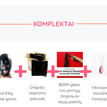
KOMPLEKTAI
BDSM gidas:
Dvigubo
Vibruoja
nuo pirmųjų
slaptumo
ad Kitty
kiaušinė
žingsnių iki
pakuotė
kė galvai
Fantazijo
naujų patirčių