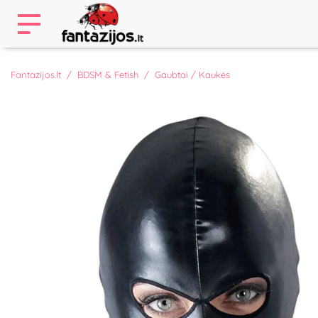
Fantazijos.lt
BDSM & Fetish
Gaubtai / Kaukės