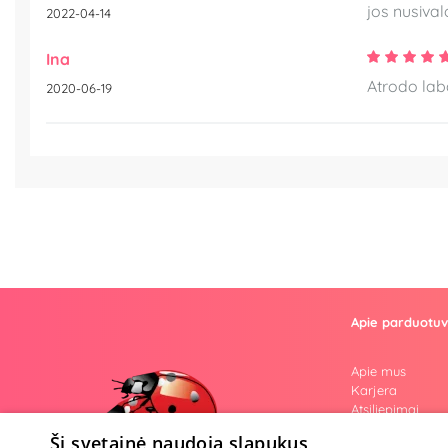
jos nusiva
2022-04-14
Ina
Atrodo lab
2020-06-19
Apie parduotu
Apie mus
Karjera
Atsiliepimai
Klausimai
Ši svetainė naudoja slapukus
Nuogos mintys