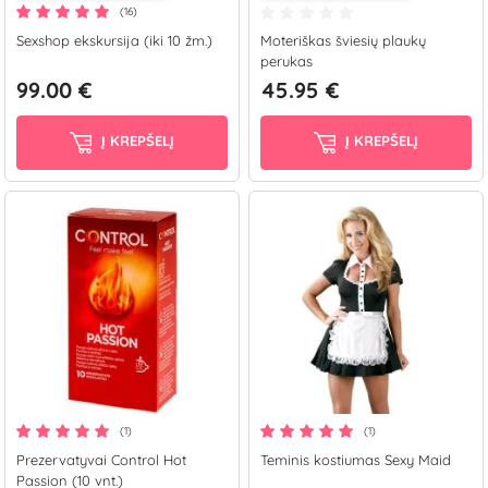
(16)
Sexshop ekskursija (iki 10 žm.)
Moteriškas šviesių plaukų
perukas
99.00 €
45.95 €
Į KREPŠELĮ
Į KREPŠELĮ
(1)
(1)
Prezervatyvai Control Hot
Teminis kostiumas Sexy Maid
Passion (10 vnt.)