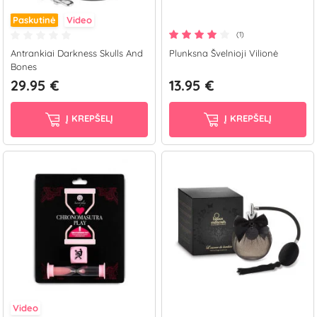
Paskutinė
Video
(1)
Antrankiai Darkness Skulls And
Plunksna Švelnioji Vilionė
Bones
29.95 €
13.95 €
Į KREPŠELĮ
Į KREPŠELĮ
Video