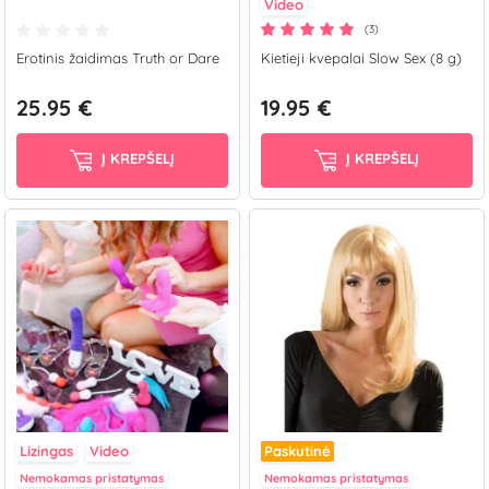
Video
(3)
Erotinis žaidimas Truth or Dare
Kietieji kvepalai Slow Sex (8 g)
25.95 €
19.95 €
Į KREPŠELĮ
Į KREPŠELĮ
Lizingas
Video
Paskutinė
Nemokamas pristatymas
Nemokamas pristatymas