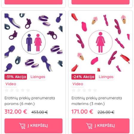
-31%
Akcija
Lizingas
-24%
Akcija
Lizingas
Video
Video
Erotinių prekių prenumerata
Erotinių prekių prenumerata
poroms (6 mėn.)
moterims (3 mėn.)
312.00 €
171.00 €
453.00 €
226.00 €
Į KREPŠELĮ
Į KREPŠELĮ