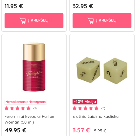
11.95 €
32.95 €
Į KREPŠELĮ
Į KREPŠELĮ
-40%
Akcija
Nemokamas pristatymas
(1)
(5)
Ferominiai kvepalai Parfum
Erotinio žaidimo kauliukai
Woman (50 ml)
49.95 €
3.57 €
5.95 €