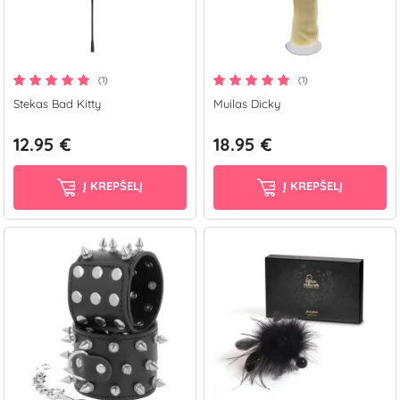
(1)
(1)
Stekas Bad Kitty
Muilas Dicky
12.95 €
18.95 €
Į KREPŠELĮ
Į KREPŠELĮ