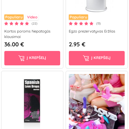
Populiaru
Video
Populiaru
(22)
(13)
Kortos poroms Nepatogūs
Egzo prezervatyvas Eržilas
klausimai
36.00 €
2.95 €
Į KREPŠELĮ
Į KREPŠELĮ