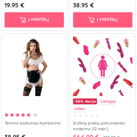
19.95 €
38.95 €
Į KREPŠELĮ
Į KREPŠELĮ
-38%
Akcija
Lizingas
Video
(1)
Teminis kostiumas Kambarinė
Erotinių prekių prenumerata
moterims (12 mėn.)
38.95 €
564.00 €