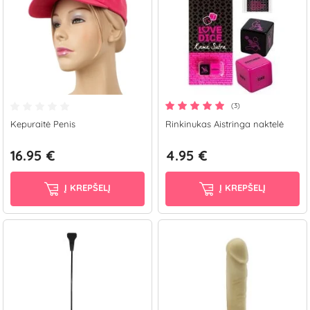
(3)
Kepuraitė Penis
Rinkinukas Aistringa naktelė
16.95 €
4.95 €
Į KREPŠELĮ
Į KREPŠELĮ