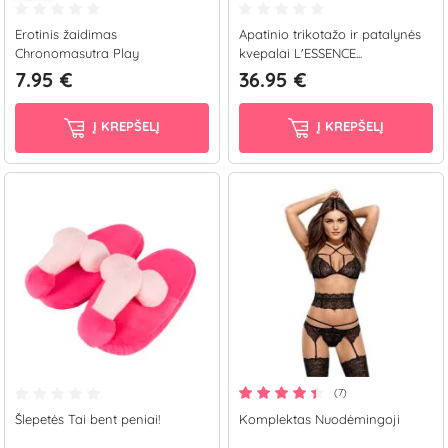
Erotinis žaidimas
Apatinio trikotažo ir patalynės
Chronomasutra Play
kvepalai L'ESSENCE...
7.95 €
36.95 €
Į KREPŠELĮ
Į KREPŠELĮ
(7)
Šlepetės Tai bent peniai!
Komplektas Nuodėmingoji