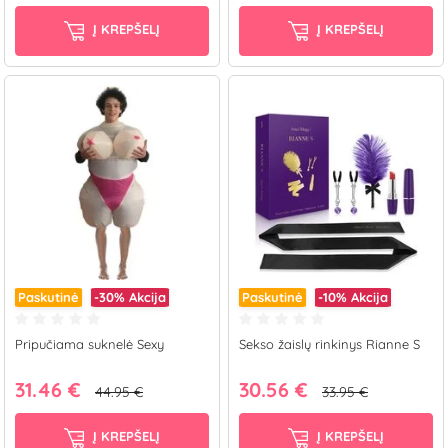
Į KREPŠELĮ
Į KREPŠELĮ
Paskutinė
-30%
Akcija
Paskutinė
-10%
Akcija
Pripučiama suknelė Sexy
Sekso žaislų rinkinys Rianne S
31.46 €
30.56 €
44.95 €
33.95 €
Į KREPŠELĮ
Į KREPŠELĮ