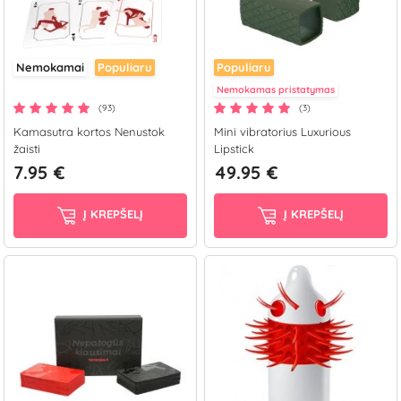
Nemokamai
Populiaru
Populiaru
Nemokamas pristatymas
(93)
(3)
Kamasutra kortos Nenustok
Mini vibratorius Luxurious
žaisti
Lipstick
7.95 €
49.95 €
Į KREPŠELĮ
Į KREPŠELĮ