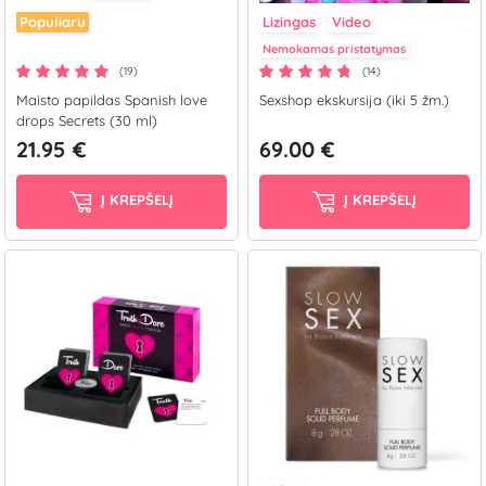
Populiaru
Lizingas
Video
Nemokamas pristatymas
(19)
(14)
Maisto papildas Spanish love
Sexshop ekskursija (iki 5 žm.)
drops Secrets (30 ml)
21.95 €
69.00 €
Į KREPŠELĮ
Į KREPŠELĮ