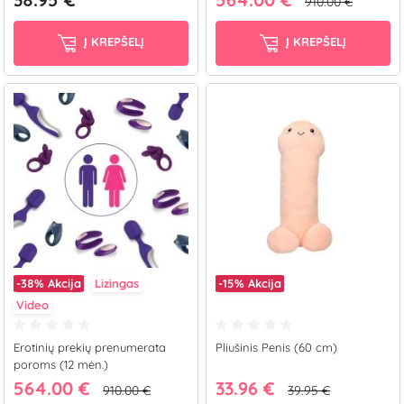
910.00 €
Į KREPŠELĮ
Į KREPŠELĮ
-38%
Akcija
Lizingas
-15%
Akcija
Video
Erotinių prekių prenumerata
Pliušinis Penis (60 cm)
poroms (12 mėn.)
564.00 €
33.96 €
910.00 €
39.95 €