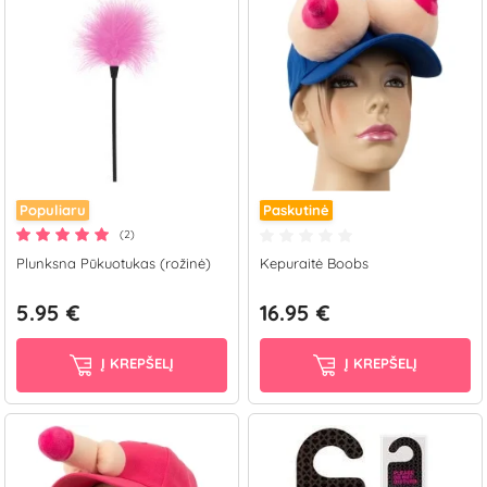
Populiaru
Paskutinė
(2)
Plunksna Pūkuotukas (rožinė)
Kepuraitė Boobs
5.95 €
16.95 €
Į KREPŠELĮ
Į KREPŠELĮ