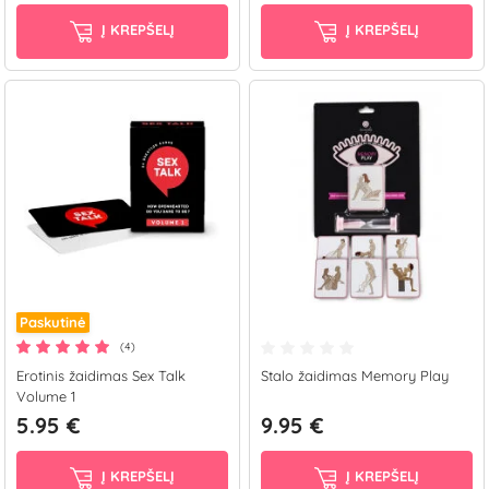
Į KREPŠELĮ
Į KREPŠELĮ
Paskutinė
(4)
Erotinis žaidimas Sex Talk
Stalo žaidimas Memory Play
Volume 1
5.95 €
9.95 €
Į KREPŠELĮ
Į KREPŠELĮ