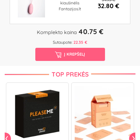
kiaušinėlis
32.80 €
Fantazijos.lt
40.75 €
Komplekto kaina
Sutaupote:
22.35 €
Į KREPŠELĮ
TOP PREKĖS