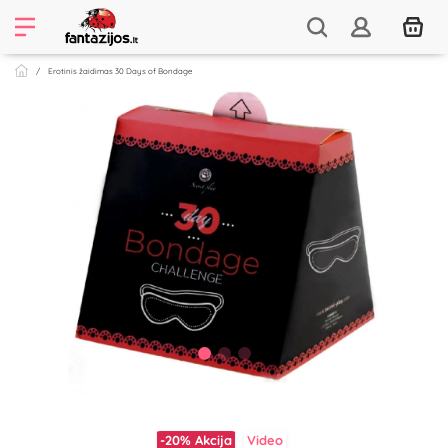
Erotinis žaidimas 30 Days of Bondage
-20%
Akcija
Video