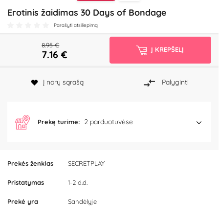
Erotinis žaidimas 30 Days of Bondage
Parašyti atsiliepimą
8.95 €
Į KREPŠELĮ
7.16
€
Į norų sąrašą
Palyginti
2 parduotuvėse
Prekę turime:
Prekės ženklas
SECRETPLAY
Pristatymas
1-2 d.d.
Prekė yra
Sandėlyje