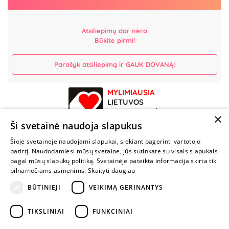
Atsiliepimų dar nėra
Būkite pirmi!
Parašyk atsiliepimą ir GAUK DOVANĄ!
MYLIMIAUSIA
LIETUVOS
ELEKTRONINĖ
×
PARDUOTUVĖ
Ši svetainė naudoja slapukus
Šioje svetainėje naudojami slapukai, siekiant pagerinti vartotojo
NENUSTOK
patirtį. Naudodamiesi mūsų svetaine, jūs sutinkate su visais slapukais
ŽAISTI
pagal mūsų slapukų politiką. Svetainėje pateikta informacija skirta tik
pilnamečiams asmenims.
Skaityti daugiau
+370 600 84088
BŪTINIEJI
VEIKIMĄ GERINANTYS
info@fantazijos.lt
TIKSLINIAI
FUNKCINIAI
P. Lukšio g. 2, Vilnius ("Sigma" teritorija)