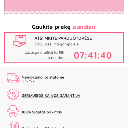
Video
Gaukite prekę
šiandien:
ATSIIMKITE PARDUOTUVĖSE
Šiauliuose, Marijampolėje.
07:41:40
Užsakymą atlikti iki 18h
Jums liko:
Nemokamai pristatome
nuo 39 €
GERIAUSIOS KAINOS GARANTIJA
100% Slaptas pirkimas