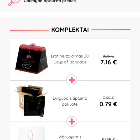
Galimybė apžiūrėti prekes
KOMPLEKTAI
8.95 €
Erotinis žaidimas 30
7.16 €
Days of Bondage
0.99 €
Dvigubo slaptumo
0.79 €
pakuotė
Vibruojantis
54.95 €