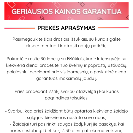
PREKĖS APRAŠYMAS
Pasimėgaukite šiais drąsiais iššūkiais, su kuriais galite
eksperimentuoti ir atrasti naujų patirčių!
Pakuotėje rasite 30 lapelių su iššūkiais, kurie intensyvėja su
kiekviena diena: pradėsite nuo švelnių ir paprastų užduočių,
palaipsniui pereidami prie vis įdomesnių, o paskutinė diena
garantuos maksimalų jaudulį.
Prieš pradedant iššūkį svarbu atsižvelgti į kai kurias
pagrindines taisykles:
- Svarbu, kad prieš žaidžiant būtų aptartos kiekvieno žaidėjo
sąlygos, kiekvienas nustato savo ribas;
- Žaidėjai turi pasirinkti saugos žodį, kurį jie pasakys, kai
norės sustabdyti bet kurį iš 30 dienų atliekamų veiksmų;