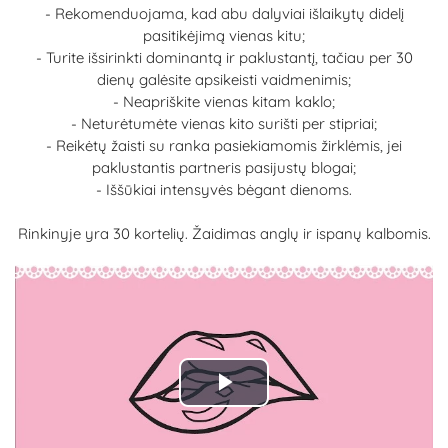
- Rekomenduojama, kad abu dalyviai išlaikytų didelį
pasitikėjimą vienas kitu;
- Turite išsirinkti dominantą ir paklustantį, tačiau per 30
dienų galėsite apsikeisti vaidmenimis;
- Neapriškite vienas kitam kaklo;
- Neturėtumėte vienas kito surišti per stipriai;
- Reikėtų žaisti su ranka pasiekiamomis žirklėmis, jei
paklustantis partneris pasijustų blogai;
- Iššūkiai intensyvės bėgant dienoms.
Rinkinyje yra 30 kortelių. Žaidimas anglų ir ispanų kalbomis.
Play