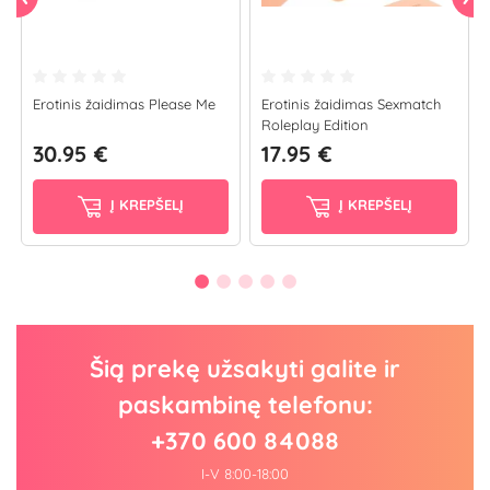
Erotinis žaidimas Please Me
Erotinis žaidimas Sexmatch
Roleplay Edition
30.95 €
17.95 €
Į KREPŠELĮ
Į KREPŠELĮ
Šią prekę užsakyti galite ir
paskambinę telefonu:
+370 600 84088
I-V 8:00-18:00