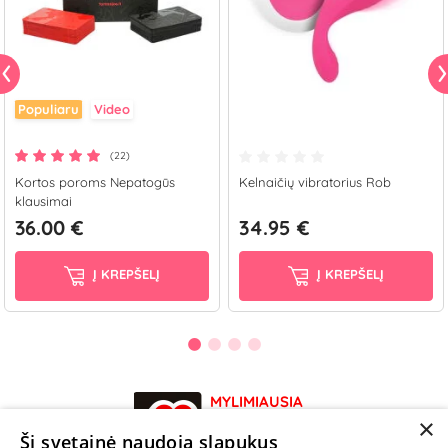
Populiaru
Video
(22)
Kortos poroms Nepatogūs
Kelnaičių vibratorius Rob
klausimai
36.00 €
34.95 €
Į KREPŠELĮ
Į KREPŠELĮ
MYLIMIAUSIA
LIETUVOS
×
Ši svetainė naudoja slapukus
ELEKTRONINĖ