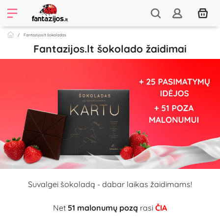
Fantazijos.lt šokoladas
Fantazijos.lt šokolado žaidimai
Suvalgei šokoladą - dabar laikas žaidimams!
Net
51 malonumų pozą
rasi
ČIA