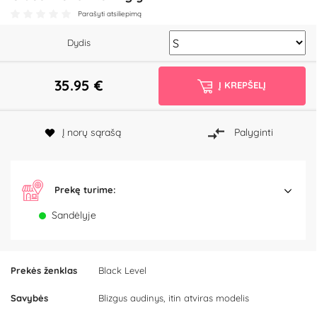
Parašyti atsiliepimą
Dydis
35.95
€
Į KREPŠELĮ
Į norų sąrašą
Palyginti
Prekę turime:
Sandėlyje
Prekės ženklas
Black Level
Savybės
Blizgus audinys, itin atviras modelis