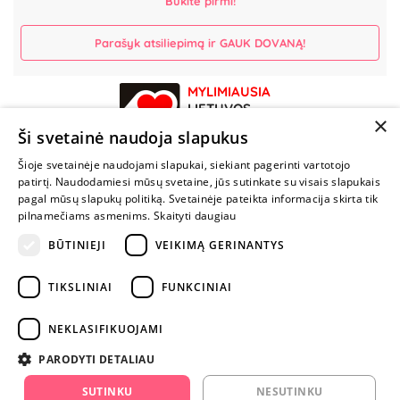
Būkite pirmi!
Parašyk atsiliepimą ir GAUK DOVANĄ!
MYLIMIAUSIA
LIETUVOS
×
ELEKTRONINĖ
Ši svetainė naudoja slapukus
PARDUOTUVĖ
Šioje svetainėje naudojami slapukai, siekiant pagerinti vartotojo
patirtį. Naudodamiesi mūsų svetaine, jūs sutinkate su visais slapukais
NENUSTOK
pagal mūsų slapukų politiką. Svetainėje pateikta informacija skirta tik
ŽAISTI
pilnamečiams asmenims.
Skaityti daugiau
BŪTINIEJI
VEIKIMĄ GERINANTYS
+370 600 84088
TIKSLINIAI
FUNKCINIAI
info@fantazijos.lt
P. Lukšio g. 2, Vilnius ("Sigma" teritorija)
NEKLASIFIKUOJAMI
facebook.com/Fantazijos.lt
PARODYTI DETALIAU
instagram.com/fantazijos.lt
SUTINKU
NESUTINKU