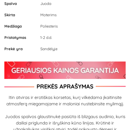
Spalva
Juoda
Skirta
Moterims
Medžiaga
Poliesteris
Pristatymas
1-2 d.d.
Prekė yra
Sandėlyje
PREKĖS APRAŠYMAS
Itin atviras ir erotiškas korsetas, kurį vilkėdama įkaitinsite
atmosferą miegamajame ir maloniai nustebinsite mylimąjį.
Juodos spalvos glaustinukė pasiūta iš blizgaus audinio, kuris
dailiai priglunda ir išryškina kūno linijas. Krūtinė ir
užpakaliukas visiškai atviri, todėl prikausto dėmesį ir