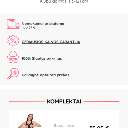
Klubų apimtis: 113-121 cm
Nemokamai pristatome
nuo 39 €
GERIAUSIOS KAINOS GARANTIJA
100% Slaptas pirkimas
Galimybė apžiūrėti prekes
KOMPLEKTAI
Glaustinukė