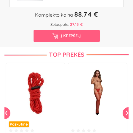
88.74 €
Komplekto kaina
Sutaupote:
27.15 €
Į KREPŠELĮ
TOP PREKĖS
Paskutinė