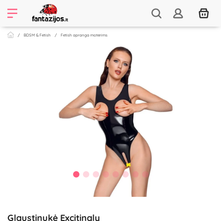
BDSM & Fetish
Fetish apranga moterims
Glaustinukė Excitingly