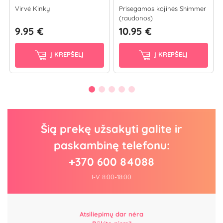
Virvė Kinky
Prisegamos kojinės Shimmer
(raudonos)
9.95 €
10.95 €
Į KREPŠELĮ
Į KREPŠELĮ
Šią prekę užsakyti galite ir
paskambinę telefonu:
+370 600 84088
I-V 8:00-18:00
Atsiliepimų dar nėra