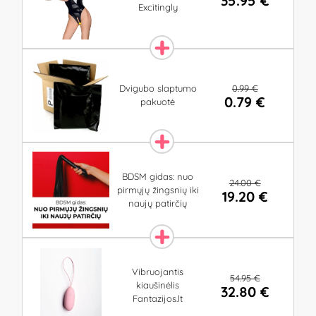
35.95 €
Excitingly
0.99 €
Dvigubo slaptumo
0.79 €
pakuotė
BDSM gidas: nuo
24.00 €
pirmųjų žingsnių iki
19.20 €
naujų patirčių
Vibruojantis
54.95 €
kiaušinėlis
32.80 €
Fantazijos.lt