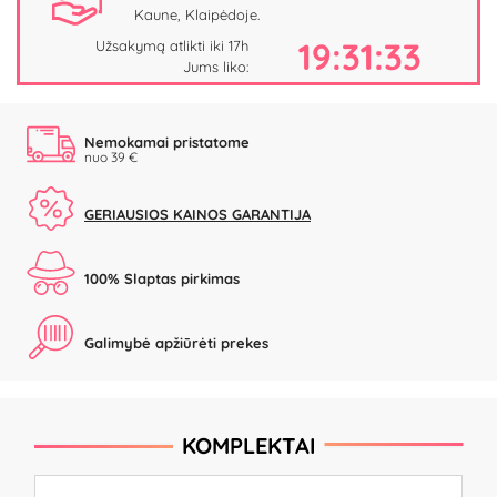
Kaune, Klaipėdoje.
19:31:33
Užsakymą atlikti iki 17h
Jums liko:
Nemokamai pristatome
nuo 39 €
GERIAUSIOS KAINOS GARANTIJA
100% Slaptas pirkimas
Galimybė apžiūrėti prekes
KOMPLEKTAI