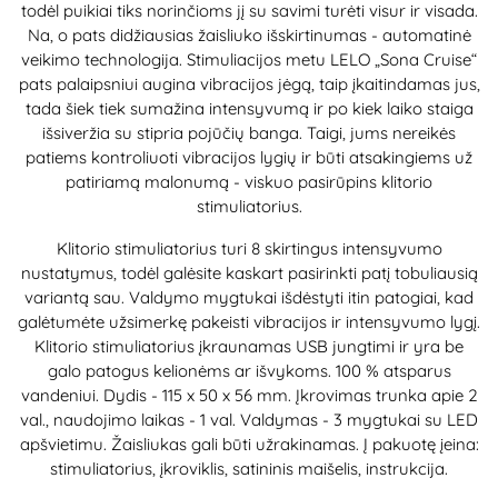
todėl puikiai tiks norinčioms jį su savimi turėti visur ir visada.
Na, o pats didžiausias žaisliuko išskirtinumas - automatinė
veikimo technologija. Stimuliacijos metu LELO „Sona Cruise“
pats palaipsniui augina vibracijos jėgą, taip įkaitindamas jus,
tada šiek tiek sumažina intensyvumą ir po kiek laiko staiga
išsiveržia su stipria pojūčių banga. Taigi, jums nereikės
patiems kontroliuoti vibracijos lygių ir būti atsakingiems už
patiriamą malonumą - viskuo pasirūpins klitorio
stimuliatorius.
Klitorio stimuliatorius turi 8 skirtingus intensyvumo
nustatymus, todėl galėsite kaskart pasirinkti patį tobuliausią
variantą sau. Valdymo mygtukai išdėstyti itin patogiai, kad
galėtumėte užsimerkę pakeisti vibracijos ir intensyvumo lygį.
Klitorio stimuliatorius įkraunamas USB jungtimi ir yra be
galo patogus kelionėms ar išvykoms. 100 % atsparus
vandeniui. Dydis - 115 x 50 x 56 mm. Įkrovimas trunka apie 2
val., naudojimo laikas - 1 val. Valdymas - 3 mygtukai su LED
apšvietimu. Žaisliukas gali būti užrakinamas. Į pakuotę įeina:
stimuliatorius, įkroviklis, satininis maišelis, instrukcija.