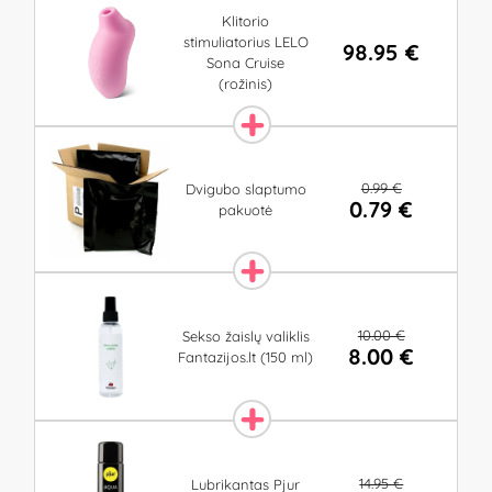
Klitorio
stimuliatorius LELO
98.95 €
Sona Cruise
(rožinis)
0.99 €
Dvigubo slaptumo
0.79 €
pakuotė
10.00 €
Sekso žaislų valiklis
8.00 €
Fantazijos.lt (150 ml)
14.95 €
Lubrikantas Pjur