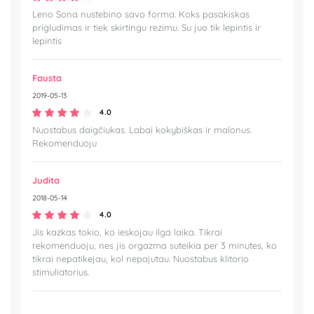
Leno Sona nustebino savo forma. Koks pasakiskas
prigludimas ir tiek skirtingu rezimu. Su juo tik lepintis ir
lepintis
Fausta
2019-05-13
4.0
Nuostabus daigčiukas. Labai kokybiškas ir malonus.
Rekomenduoju
Judita
2018-05-14
4.0
Jis kazkas tokio, ko ieskojau ilga laika. Tikrai
rekomenduoju, nes jis orgazma suteikia per 3 minutes, ko
tikrai nepatikejau, kol nepajutau. Nuostabus klitorio
stimuliatorius.