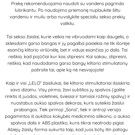
Prekę rekomenduojama naudoti su vandens pagrindo
lubrikantu. Po naudojimo priemonę nuplaukite šiltu
vandeniu ir muilu arba nuvalykite specialiu sekso prekių
valikliu.
Tai sekso žaislai, kurie veikia ne vibruodami kaip daugelis, o
skleisdami garso bangas ir jų pagalba pasiekia ne tik išorėje
esančią klitorio viršūnėlę, bet ir viduje esančias jo dalis. Tai
reiškia, kad pojūčiai kur kas stipresni. Kai sakau, stipresni,
reiškia, kad naudodama garso bangų klitorio stimuliatorių
patirsite tai, apie ką nė nesvajojote!
Kaip ir visi „LELO“ žaisliukai, šie klitorio stimuliatoriai išsiskiria
savo dizainu. Visų pirma, žavi subtilios jų spalvos (galite
rinktis iš juodos, violetinės, šviesiai ir tamsiai rožinių spalvų) ir
nuostabus aukso spalvos dekoras, kuris suteikia žaislui
prabangos. Tiek pirmoji „Sona“, tiek ir antroji versija
pagamintos iš aukštos kokybės medicininio silikono, o aukso
spalvos dalis ir ABS plastiko, kuris tikrai neatrodo pigiai.
Abiejų žaislų forma sukurta taip, kad juos būtų itin patogu