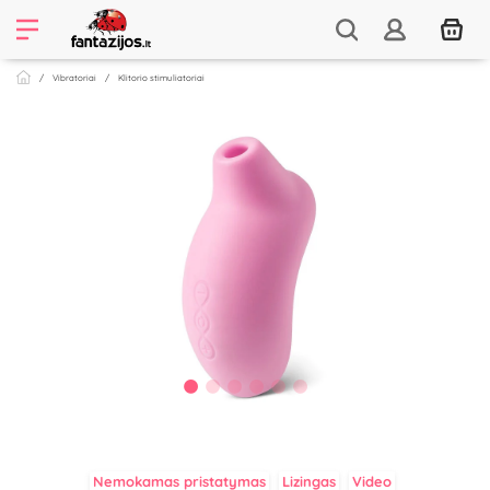
Vibratoriai
Klitorio stimuliatoriai
Nemokamas pristatymas
Lizingas
Video