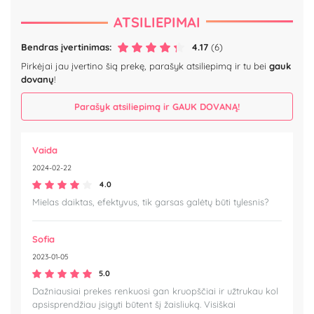
ATSILIEPIMAI
Bendras įvertinimas:
4.17
(6)
Pirkėjai jau įvertino šią prekę, parašyk atsiliepimą ir tu bei
gauk
dovanų
!
Parašyk atsiliepimą ir GAUK DOVANĄ!
Vaida
2024-02-22
4.0
Mielas daiktas, efektyvus, tik garsas galėtų būti tylesnis?
Sofia
2023-01-05
5.0
Dažniausiai prekes renkuosi gan kruopščiai ir užtrukau kol
apsisprendžiau įsigyti būtent šį žaisliuką. Visiškai