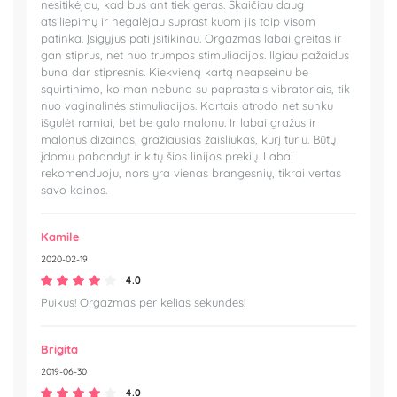
nesitikėjau, kad bus ant tiek geras. Skaičiau daug
atsiliepimų ir negalėjau suprast kuom jis taip visom
patinka. Įsigyjus pati įsitikinau. Orgazmas labai greitas ir
gan stiprus, net nuo trumpos stimuliacijos. Ilgiau pažaidus
buna dar stipresnis. Kiekvieną kartą neapseinu be
squirtinimo, ko man nebuna su paprastais vibratoriais, tik
nuo vaginalinės stimuliacijos. Kartais atrodo net sunku
išgulėt ramiai, bet be galo malonu. Ir labai gražus ir
malonus dizainas, gražiausias žaisliukas, kurį turiu. Būtų
įdomu pabandyt ir kitų šios linijos prekių. Labai
rekomenduoju, nors yra vienas brangesnių, tikrai vertas
savo kainos.
Kamile
2020-02-19
4.0
Puikus! Orgazmas per kelias sekundes!
Brigita
2019-06-30
4.0