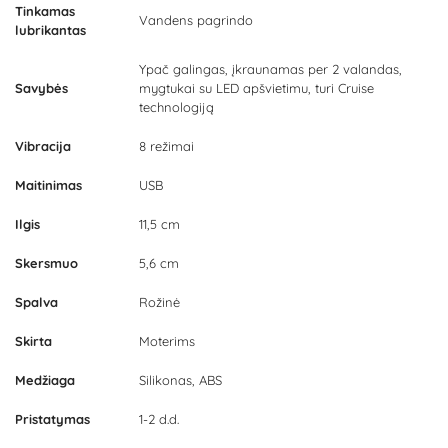
Tinkamas
Vandens pagrindo
lubrikantas
Ypač galingas, įkraunamas per 2 valandas,
Savybės
mygtukai su LED apšvietimu, turi Cruise
technologiją
Vibracija
8 režimai
Maitinimas
USB
Ilgis
11,5 cm
Skersmuo
5,6 cm
Spalva
Rožinė
Skirta
Moterims
Medžiaga
Silikonas, ABS
Pristatymas
1-2 d.d.