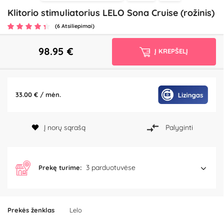
Klitorio stimuliatorius LELO Sona Cruise (rožinis)
(6 Atsiliepimai)
98.95
€
Į KREPŠELĮ
33.00 € / mėn.
Į norų sąrašą
Palyginti
3 parduotuvėse
Prekę turime:
Prekės ženklas
Lelo