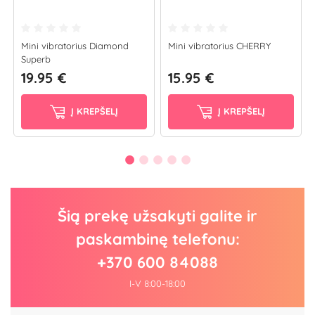
Mini vibratorius Diamond
Mini vibratorius CHERRY
Superb
19.95 €
15.95 €
Į KREPŠELĮ
Į KREPŠELĮ
Šią prekę užsakyti galite ir
paskambinę telefonu:
+370 600 84088
I-V 8:00-18:00