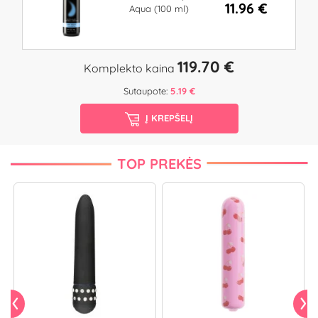
11.96 €
Aqua (100 ml)
119.70 €
Komplekto kaina
Sutaupote:
5.19 €
Į KREPŠELĮ
TOP PREKĖS