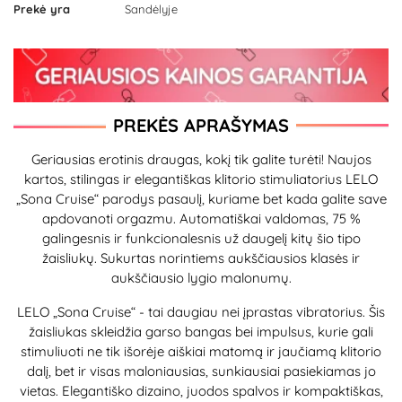
Prekė yra
Sandėlyje
PREKĖS APRAŠYMAS
Geriausias erotinis draugas, kokį tik galite turėti! Naujos
kartos, stilingas ir elegantiškas klitorio stimuliatorius LELO
„Sona Cruise“ parodys pasaulį, kuriame bet kada galite save
apdovanoti orgazmu. Automatiškai valdomas, 75 %
galingesnis ir funkcionalesnis už daugelį kitų šio tipo
žaisliukų. Sukurtas norintiems aukščiausios klasės ir
aukščiausio lygio malonumų.
LELO „Sona Cruise“ - tai daugiau nei įprastas vibratorius. Šis
žaisliukas skleidžia garso bangas bei impulsus, kurie gali
stimuliuoti ne tik išorėje aiškiai matomą ir jaučiamą klitorio
dalį, bet ir visas maloniausias, sunkiausiai pasiekiamas jo
vietas. Elegantiško dizaino, juodos spalvos ir kompaktiškas,