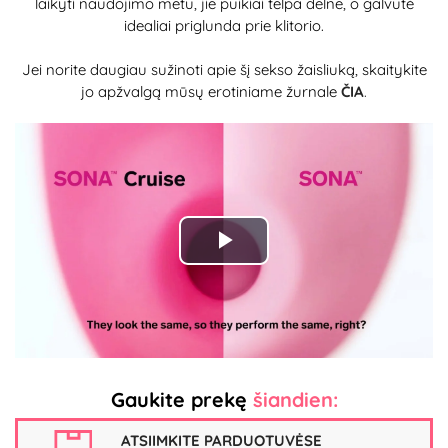
laikyti naudojimo metu, jie puikiai telpa delne, o galvutė
idealiai priglunda prie klitorio.
Jei norite daugiau sužinoti apie šį sekso žaisliuką, skaitykite
jo apžvalgą mūsų erotiniame žurnale
ČIA
.
Play
Video
Gaukite prekę
šiandien:
ATSIIMKITE PARDUOTUVĖSE