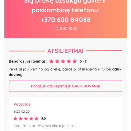
Šią prekę užsakyti galite ir
paskambinę telefonu:
+370 600 84088
I-V 8:00-18:00
ATSILIEPIMAI
Bendras įvertinimas:
5
(1)
Pirkėjai jau įvertino šią prekę, parašyk atsiliepimą ir tu bei
gauk
dovanų
!
Parašyk atsiliepimą ir GAUK DOVANĄ!
Vytautas
2023-02-20
5.0
Geri lašiukai. Poveikis tikrai jaučiasi.