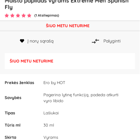
Maisto papildas vyrams Extreme Men Spanish
Fly
(1 Atsiliepimas)
ŠIUO METU NETURIME
Į norų sąrašą
Palyginti
ŠIUO METU NETURIME
Prekės ženklas
Ero by HOT
Pagerina lytinę funkciją, padeda atkurti
Savybės
vyro libido
Tipas
Lašiukai
Tūris ml
30 ml
Skirta
Vyrams