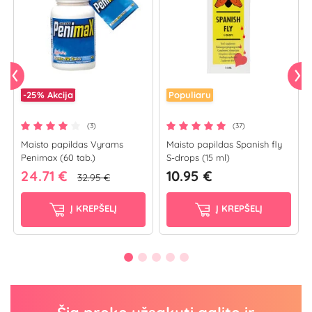
-25%
Akcija
Populiaru
(3)
(37)
Maisto papildas Vyrams
Maisto papildas Spanish fly
Penimax (60 tab.)
S-drops (15 ml)
24.71 €
10.95 €
32.95 €
Į KREPŠELĮ
Į KREPŠELĮ