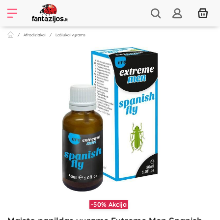
Afrodiziakai
Lašiukai vyrams
-50%
Akcija