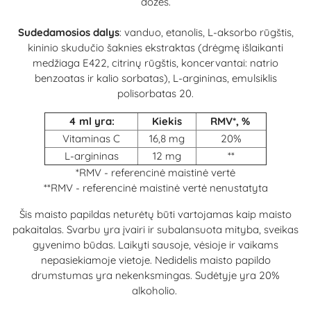
dozės.
Sudedamosios dalys
: vanduo, etanolis, L-aksorbo rūgštis,
kininio skudučio šaknies ekstraktas (drėgmę išlaikanti
medžiaga E422, citrinų rūgštis, koncervantai: natrio
benzoatas ir kalio sorbatas), L-argininas, emulsiklis
polisorbatas 20.
4 ml yra:
Kiekis
RMV*, %
Vitaminas C
16,8 mg
20%
L-argininas
12 mg
**
*RMV - referencinė maistinė vertė
**RMV - referencinė maistinė vertė nenustatyta
Šis maisto papildas neturėtų būti vartojamas kaip maisto
pakaitalas. Svarbu yra įvairi ir subalansuota mityba, sveikas
gyvenimo būdas. Laikyti sausoje, vėsioje ir vaikams
nepasiekiamoje vietoje. Nedidelis maisto papildo
drumstumas yra nekenksmingas. Sudėtyje yra 20%
alkoholio.