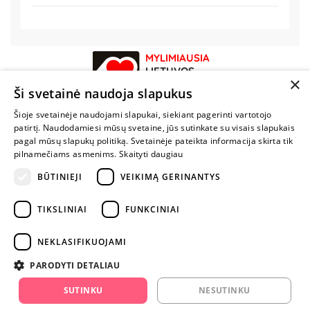
MYLIMIAUSIA
LIETUVOS
×
ELEKTRONINĖ
Ši svetainė naudoja slapukus
PARDUOTUVĖ
Šioje svetainėje naudojami slapukai, siekiant pagerinti vartotojo
patirtį. Naudodamiesi mūsų svetaine, jūs sutinkate su visais slapukais
NENUSTOK
pagal mūsų slapukų politiką. Svetainėje pateikta informacija skirta tik
ŽAISTI
pilnamečiams asmenims.
Skaityti daugiau
BŪTINIEJI
VEIKIMĄ GERINANTYS
+370 600 84088
TIKSLINIAI
FUNKCINIAI
info@fantazijos.lt
P. Lukšio g. 2, Vilnius ("Sigma" teritorija)
NEKLASIFIKUOJAMI
facebook.com/Fantazijos.lt
PARODYTI DETALIAU
instagram.com/fantazijos.lt
SUTINKU
NESUTINKU