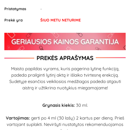
Pristatymas
-
Prekė yra
ŠIUO METU NETURIME
PREKĖS APRAŠYMAS
Maisto papildas vyrams, kuris pagerina lytinę funkciją,
padeda prailginti lytinį aktą ir išlaiko tvirtesnę erekciją.
Sudėtyje esančios veikliosios medžiagos padeda atgauti
aistrą ir užtikrina nuotykius miegamajame!
Grynasis kiekis:
30 ml.
Vartojimas:
gerti po 4 ml (30 lašų) 2 kartus per dieną. Prieš
vartojant suplakti. Neviršyti nustatytos rekomenduojamos