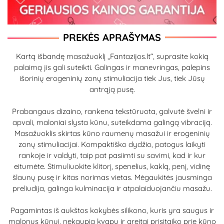
PREKĖS APRAŠYMAS
Kartą išbandę masažuoklį „Fantazijos.lt“, suprasite kokią
palaimą jis gali suteikti. Galingas ir manevringas, palepins
išorinių erogeninių zonų stimuliacija tiek Jus, tiek Jūsų
antrąją pusę.
Prabangaus dizaino, rankena tekstūruota, galvutė švelni ir
apvali, maloniai slysta kūnu, suteikdama galingą vibraciją.
Masažuoklis skirtas kūno raumenų masažui ir erogeninių
zonų stimuliacijai. Kompaktiško dydžio, patogus laikyti
rankoje ir valdyti, taip pat pasiimti su savimi, kad ir kur
eitumėte. Stimuliuokite klitorį, spenelius, kaklą, penį, vidinę
šlaunų pusę ir kitas norimas vietas. Mėgaukitės jausminga
preliudija, galinga kulminacija ir atpalaiduojančiu masažu.
Pagamintas iš aukštos kokybės silikono, kuris yra saugus ir
malonus kūnui, nekaupia kvapų ir greitai prisitaiko prie kūno