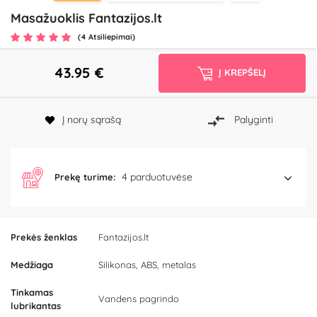
Masažuoklis Fantazijos.lt
(4 Atsiliepimai)
43.95
€
Į KREPŠELĮ
Į norų sąrašą
Palyginti
4 parduotuvėse
Prekę turime:
Prekės ženklas
Fantazijos.lt
Medžiaga
Silikonas, ABS, metalas
Tinkamas
Vandens pagrindo
lubrikantas