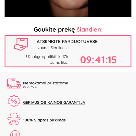
Video
Gaukite prekę
šiandien:
ATSIIMKITE PARDUOTUVĖSE
Kaune, Šiauliuose.
09:41:15
Užsakymą atlikti iki 17h
Jums liko:
Nemokamai pristatome
nuo 39 €
GERIAUSIOS KAINOS GARANTIJA
100% Slaptas pirkimas