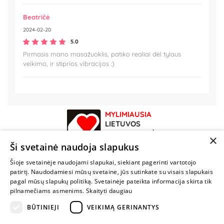
Beatričė
2024-02-20
5.0
Pirmasis mano masažuoklis, patiko realiai dėl tylaus
veikimo, ir stiprios vibracijos :)
MYLIMIAUSIA
LIETUVOS
ELEKTRONINĖ
×
PARDUOTUVĖ
Ši svetainė naudoja slapukus
Šioje svetainėje naudojami slapukai, siekiant pagerinti vartotojo
NENUSTOK
patirtį. Naudodamiesi mūsų svetaine, jūs sutinkate su visais slapukais
ŽAISTI
pagal mūsų slapukų politiką. Svetainėje pateikta informacija skirta tik
pilnamečiams asmenims.
Skaityti daugiau
+370 600 84088
BŪTINIEJI
VEIKIMĄ GERINANTYS