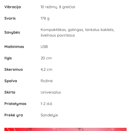
Vibracija
10 režimų, 8 greičiai
Svoris
178 g
Kompaktiškas, galingas, lankstus kaklelis,
Savybės
švelnaus paviršiaus
Maitinimas
USB
Ilgis
20 cm
Skersmuo
4,2 cm
Spalva
Rožinė
Skirta
Universalus
Pristatymas
1-2 d.d.
Prekė yra
Sandėlyje