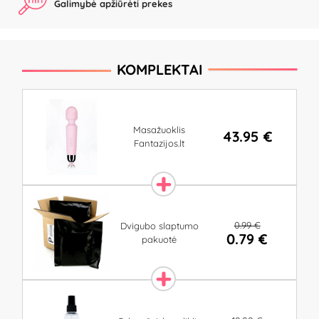
Galimybė apžiūrėti prekes
KOMPLEKTAI
Masažuoklis
43.95 €
Fantazijos.lt
0.99 €
Dvigubo slaptumo
0.79 €
pakuotė