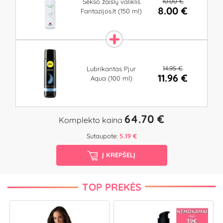
10.00 €
Sekso žaislų valiklis
8.00 €
Fantazijos.lt (150 ml)
14.95 €
Lubrikantas Pjur
11.96 €
Aqua (100 ml)
64.70 €
Komplekto kaina
Sutaupote:
5.19 €
Į KREPŠELĮ
TOP PREKĖS