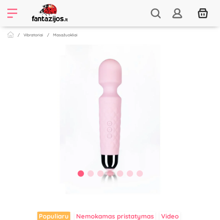
Vibratoriai
Masažuokliai
Populiaru
Nemokamas pristatymas
Video