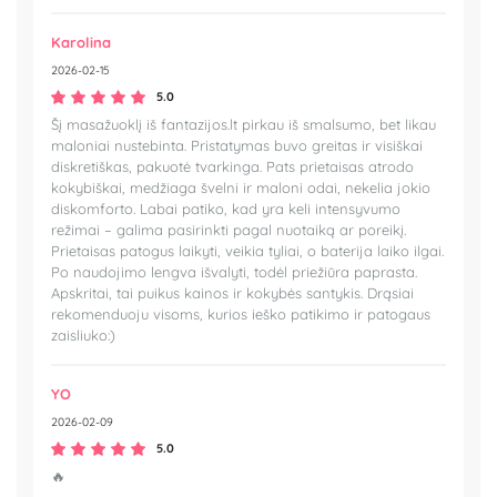
Karolina
2026-02-15
5.0
Šį masažuoklį iš fantazijos.lt pirkau iš smalsumo, bet likau
maloniai nustebinta. Pristatymas buvo greitas ir visiškai
diskretiškas, pakuotė tvarkinga. Pats prietaisas atrodo
kokybiškai, medžiaga švelni ir maloni odai, nekelia jokio
diskomforto. Labai patiko, kad yra keli intensyvumo
režimai – galima pasirinkti pagal nuotaiką ar poreikį.
Prietaisas patogus laikyti, veikia tyliai, o baterija laiko ilgai.
Po naudojimo lengva išvalyti, todėl priežiūra paprasta.
Apskritai, tai puikus kainos ir kokybės santykis. Drąsiai
rekomenduoju visoms, kurios ieško patikimo ir patogaus
zaisliuko:)
YO
2026-02-09
5.0
🔥