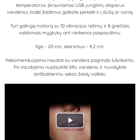
temperatūros. Įkraunamas USB jungtimi, atsparus
vandeniui, todėl žaidimus galėsite perkelti ir į dušą ar vonią.
Turi galingą motorą su 10 vibracijos režimų ir 8 greičiais,
valdomais mygtukų ant rankenos paspaudimu.
Ilgis - 20 cm, skersmuo - 4,2 cm.
Rekomenduojama naudoti su vandens pagrindo lubrikantu.
Po naudojimo nuplaukite šiltu vandeniu ir nuvalykite
antibakteriniu sekso žaislų valikliu.
Play