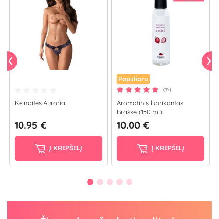
Populiaru
(15)
Kelnaitės Auroria
Aromatinis lubrikantas
Braškė (150 ml)
10.95 €
10.00 €
Į KREPŠELĮ
Į KREPŠELĮ