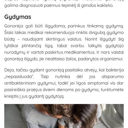
galima diagnozuoti paėmus tepinėlį iš gimdos kaklelio.
Gydymas
Gonorėja gali būti išgydoma, parinkus tinkamą gydymą.
Šiais laikas medikai rekomenduoja rinktis dvigubą gydymo
būdą – naudojant skirtingus vaistus. Norint išgydyti šią
lytiškai plintančią ligą, labai svarbu laikytis gydytojo
nurodymų ir vartoti paskirtus medikamentus. Ir nors vaistai
gonorėją išgydo, jie neatitaiso žalos, padarytos organizmui.
Deja, tačiau gydant gonorėją pasitaiko atvejų, kai bakterija
„nepasiduoda“. Taip nutinka dėl jos atsparumo
antibakteriniam gydymui, todėl jei ligos simptomai vis dar
pasireiškia praėjus dviem dienoms po gydymo, turėtumėte
kreiptis į jus gydantį gydytoją.