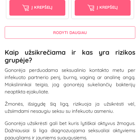
Į KREPŠELĮ
Į KREPŠELĮ
RODYTI DAUGIAU
Kaip užsikrečiama ir kas yra rizikos
grupėje?
Gonorėja perduodama seksualinio kontakto metu per
infekuoto partnerio penį, burną, vaginą ar analinę angą.
Mokslininkai teigia, jog gonorėją sukeliančių bakterijų
neaptikta ejakuliate.
Žmonės, išsigydę šią ligą, rizikuoja ja užsikrėsti vėl,
užsiimdami nesaugiu seksu su infekuotu asmeniu.
Gonorėja užsikrėsti gali bet kuris lytiškai aktyvus žmogus.
Dažniausiai ši liga diagnozuojama seksualiai aktyviems
paaugliams ir jauniems suaugusiems.