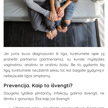
Jei jums buvo diagnozuota ši liga, turėtumėte apie ją
pranešti partneriui (partneriams), su kuriais mylėjotės
vaginaliniu, analiniu ar oraliniu būdu. Be to, gydantis šią
ligą, turėtumėte neužsiimti seksu tol, kol baigsite gydymą ir
nebejausite ligos simptomų.
Prevencija. Kaip to išvengti?
Daugelio lytiškai plintančių infekcijų galima išvengti, ne
išimtis ir gonorėja. Štai kaip jos išvengti:
Užsiimant seksu naudokite prezervatyvą. Geriausias