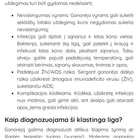
uždegimas turi būti gydomas nedelsiant;
Nevaisingumas vyrams. Gonorėja vyrams gali sukelti
sėklidžių latako uždegimą, kuris negydomas sukelia
nevaisingumą;
Infekcija gali išplisti į sąnarius ir kitas kūno vietas.
Bakterija, sukelianti šią ligą, gali patekti į kraują ir
infekuoti kitas kūno dalis, įskaitant sąnarius. Tokiu
atveju galite pajusti padidėjusią temperatūrą, gali
atsirasti bėrimas, sąnarių skausmas, tinimas ir opos;
Padidėjusi ŽIV/AIDS rizika. Sergant gonorėja didėja
rizika užsikrėsti žmogaus imunodeficito virusu (ŽIV),
sukeliančiu AIDS;
Komplikacijos kūdikiams. Kūdikiai, užsikrėtę infekcija
nuo motinos, gali gimti akli, ant skalpo gali atsirasti
opos, jiems gresia infekcijos.
Kaip diagnozuojama ši klastinga liga?
Gonorėją galima diagnozuoti atlikus šlapimo tyrimą ar
šlaplės tepinėlio tyrimą (vyrams). Moterims gonorėją