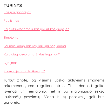
TURINYS
Kas yra gonorėja?
Paplitimas
Kaip užsikrečiama ir kas yra rizikos grupėje?
Simptomai
Galimos komplikacijos, kai liga negydoma
Kaip diagnozuojama ši klastinga liga?
Gydymas
Prevencija. Kaip to išvengti?
Turbūt žinote, jog visiems lytiškai aktyviems žmonėms
rekomenduojama reguliariai tirtis. Tik tirdamiesi galite
išvengti itin nemalonių, net ir po maloniausio sekso
laukiančių pasekmių. Viena iš tų pasekmių gali būti
gonorėja.