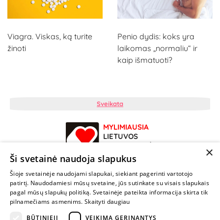
Viagra. Viskas, ką turite
Penio dydis: koks yra
žinoti
laikomas „normaliu“ ir
kaip išmatuoti?
Sveikata
MYLIMIAUSIA
LIETUVOS
ELEKTRONINĖ
×
PARDUOTUVĖ
Ši svetainė naudoja slapukus
Šioje svetainėje naudojami slapukai, siekiant pagerinti vartotojo
NENUSTOK
patirtį. Naudodamiesi mūsų svetaine, jūs sutinkate su visais slapukais
ŽAISTI
pagal mūsų slapukų politiką. Svetainėje pateikta informacija skirta tik
pilnamečiams asmenims.
Skaityti daugiau
BŪTINIEJI
VEIKIMĄ GERINANTYS
+370 600 84088