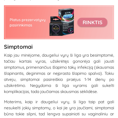
Simptomai
Kaip jau minėjome, daugeliui vyrų ši liga yra besimptomė,
tačiau kartais vyras, užsikrėtęs gonorėja gali jausti
simptomus, primenančius šlapimo takų infekciją (skausmas
šlapinantis, deginimas ar neįprasta šlapimo spalva). Tokiu
atveju, simptomai pasireiškia praėjus 1-14 dienų po
užsikrėtimo. Negydoma ši liga vyrams gali sukelti
komplikacijas, tada jaučiamas skausmas sėklidėse.
Moterims, kaip ir daugeliui vyrų, ši liga taip pat gali
nesukelti jokių simptomų, o kai jie yra jaučiami, simptomai
būna tokie silpni, tad lengva supainioti su vaginaliniu ar