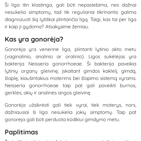
Ši liga itin klastinga, gali būti nepastebima, nes dažnai
nesukelia simptomų, tad tik reguliariai tikrinantis galima
diagnozuoti šią lytiškai plintančia ligą. Taigi, kas tai per liga
ir kaip ji gydoma? Atsakysime žemiau.
Kas yra gonorėja?
Gonor
ėja yra venerinė liga, plintanti lytinio akto metu
(vaginalinio, analinio ar oralinio). Ligos sukėlėjas yra
bakterija Neisseria gonorrhoeae. Ši bakterija paveikia
lytinių organų gleivinę, įskaitant gimdos kaklelį, gimdą,
šlaplę, kiaušintakius moterims bei šlapimo sistemą vyrams.
Neisseria gonorrhoeae taip pat gali paveikti burnos,
gerklės, akių ir analinės angos gleivinę.
Gonorėja užsikrėsti gali tiek vyrai, tiek moterys, nors,
dažniausiai ši liga nesukelia jokių simptomų. Taip pat
gonorėja gali būti perduota kūdikiui gimdymo metu.
Paplitimas