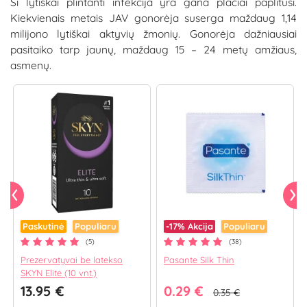
Ši lytiškai plintanti infekcija yra gana plačiai paplitusi.
Kiekvienais metais JAV gonorėja suserga maždaug 1,14
milijono lytiškai aktyvių žmonių. Gonorėja dažniausiai
pasitaiko tarp jaunų, maždaug 15 – 24 metų amžiaus,
asmenų.
Paskutinė
Populiaru
-17%
Akcija
Populiaru
(5)
(38)
Prezervatyvai be latekso
Pasante Silk Thin
SKYN Elite (10 vnt.)
13.95 €
0.29 €
0.35 €