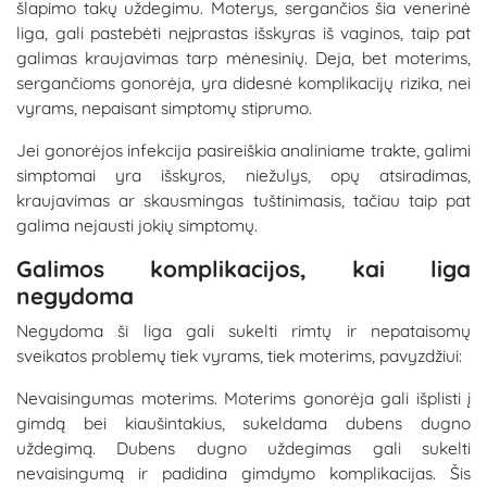
šlapimo takų uždegimu. Moterys, sergančios šia venerinė
liga, gali pastebėti neįprastas išskyras iš vaginos, taip pat
galimas kraujavimas tarp mėnesinių. Deja, bet moterims,
sergančioms gonorėja, yra didesnė komplikacijų rizika, nei
vyrams, nepaisant simptomų stiprumo.
Jei gonorėjos infekcija pasireiškia analiniame trakte, galimi
simptomai yra išskyros, niežulys, opų atsiradimas,
kraujavimas ar skausmingas tuštinimasis, tačiau taip pat
galima nejausti jokių simptomų.
Galimos komplikacijos, kai liga
negydoma
Negydoma ši liga gali sukelti rimtų ir nepataisomų
sveikatos problemų tiek vyrams, tiek moterims, pavyzdžiui:
Nevaisingumas moterims. Moterims gonorėja gali išplisti į
gimdą bei kiaušintakius, sukeldama dubens dugno
uždegimą. Dubens dugno uždegimas gali sukelti
nevaisingumą ir padidina gimdymo komplikacijas. Šis