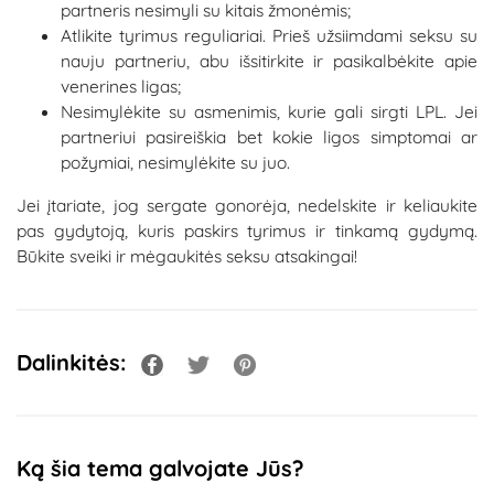
partneris nesimyli su kitais žmonėmis;
Atlikite tyrimus reguliariai. Prieš užsiimdami seksu su
nauju partneriu, abu išsitirkite ir pasikalbėkite apie
venerines ligas;
Nesimylėkite su asmenimis, kurie gali sirgti LPL. Jei
partneriui pasireiškia bet kokie ligos simptomai ar
požymiai, nesimylėkite su juo.
Jei įtariate, jog sergate gonorėja, nedelskite ir keliaukite
pas gydytoją, kuris paskirs tyrimus ir tinkamą gydymą.
Būkite sveiki ir mėgaukitės seksu atsakingai!
Dalinkitės:
Ką šia tema galvojate Jūs?