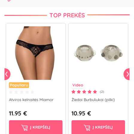
TOP PREKĖS
Populiaru
Video
(2)
Atviros kelnaitės Miamor
Žiedai Burbuliukai (pilki)
11.95 €
10.95 €
Į KREPŠELĮ
Į KREPŠELĮ