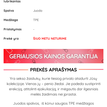
lubrikantas
Spalva
Juoda
Medžiaga
TPE
Pristatymas
-
Prekė yra
ŠIUO METU NETURIME
PREKĖS APRAŠYMAS
Yra sekso žaisliukų, kurie tiesiog privalo atsidurti Jūsų
kolekcijoje. Vienas jų – penio žiedai. Jie padeda sustiprinti
erekciją, atitolinti ejakuliaciją, ir mėgautis dar ilgesniais
meilės žaidimais nei įprastai.
Juodos spalvos, iš kūnui saugios TPE medžiagos