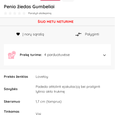
Penio žiedas Gumbeliai
Parašyti atsiliepimą
ŠIUO METU NETURIME
Į norų sąrašą
Palyginti
4 parduotuvėse
Prekę turime:
Prekės ženklas
Lovetoy
Padeda atitolinti ejakuliaciją bei prailginti
Savybės
lytinio akto trukmę
Skersmuo
1,7 cm (tamprus)
Tinkamas
Visi