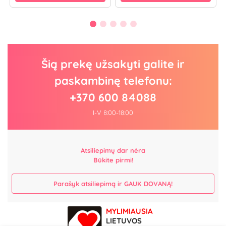
Šią prekę užsakyti galite ir
paskambinę telefonu:
+370 600 84088
I-V 8:00-18:00
Atsiliepimų dar nėra
Būkite pirmi!
Parašyk atsiliepimą ir GAUK DOVANĄ!
MYLIMIAUSIA
LIETUVOS