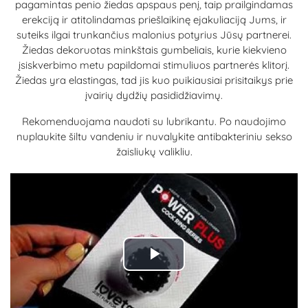
pagamintas penio žiedas apspaus penį, taip prailgindamas
erekciją ir atitolindamas priešlaikinę ejakuliaciją Jums, ir
suteiks ilgai trunkančius malonius potyrius Jūsų partnerei.
Žiedas dekoruotas minkštais gumbeliais, kurie kiekvieno
įsiskverbimo metu papildomai stimuliuos partnerės klitorį.
Žiedas yra elastingas, tad jis kuo puikiausiai prisitaikys prie
įvairių dydžių pasididžiavimų.
Rekomenduojama naudoti su lubrikantu. Po naudojimo
nuplaukite šiltu vandeniu ir nuvalykite antibakteriniu sekso
žaisliukų valikliu.
Play
Video