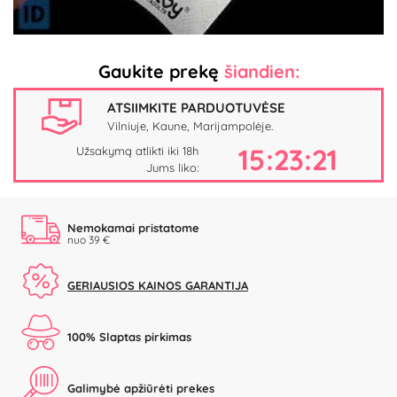
Gaukite prekę
šiandien:
ATSIIMKITE PARDUOTUVĖSE
Vilniuje, Kaune, Marijampolėje.
15:23:21
Užsakymą atlikti iki 18h
Jums liko:
Nemokamai pristatome
nuo 39 €
GERIAUSIOS KAINOS GARANTIJA
100% Slaptas pirkimas
Galimybė apžiūrėti prekes