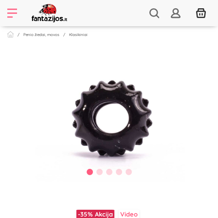
Penio žiedai, movos
Klasikiniai
-35%
Akcija
Video