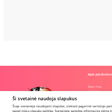
Apie parduotu
Apie mus
Karjera
Atsiliepimai
Ši svetainė naudoja slapukus
Klausimai
Nuogos mintys
Šioje svetainėje naudojami slapukai, siekiant pagerinti vartotojo pat
Prekiniai ženkla
pagal mūsų slapukų politiką. Svetainėje pateikta informacija skirt