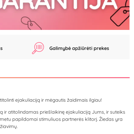
as
Galimybė apžiūrėti prekes
linti ejakuliaciją ir mėgautis žaidimais ilgiau!
r atitolindamas priešlaikinę ejakuliaciją Jums, ir suteiks
o metu papildomai stimuliuos partnerės klitorį. Žiedas yra
džiavimų.