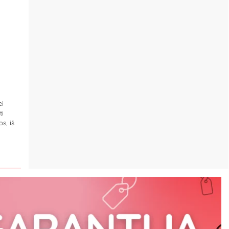
ei
ti
s, iš