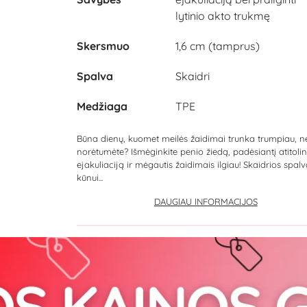
lytinio akto trukmę
Skersmuo
1,6 cm (tamprus)
Spalva
Skaidri
Medžiaga
TPE
Būna dienų, kuomet meilės žaidimai trunka trumpiau, n
norėtumėte? Išmėginkite penio žiedą, padėsiantį atitolin
ejakuliaciją ir mėgautis žaidimais ilgiau! Skaidrios spalvo
kūnui...
DAUGIAU INFORMACIJOS