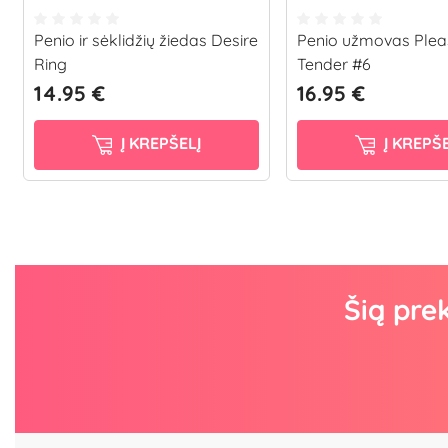
Penio ir sėklidžių žiedas Desire
Penio užmovas Plea
Ring
Tender #6
14.95 €
16.95 €
Į KREPŠELĮ
Į KREPŠE
Šią pre