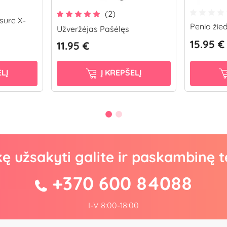
(2)
sure X-
Penio žie
Užveržėjas Pašėlęs
15.95 €
11.95 €
LĮ
Į KREPŠELĮ
kę užsakyti galite ir paskambinę t
+370 600 84088
I-V 8:00-18:00