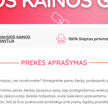
IAUSIOS KAINOS
100% Slaptas pirkim
RANTIJA
PREKĖS APRAŠYMAS
iau, nei norėtumėte? Išmėginkite penio žiedą, padėsiantį atito
tas penio žiedas apspaus penį, taip prailgindamas erekciją i
s dekoruotas iškiliais taškeliais, kurie kiekvieno įsiskverbim
as, tad jis kuo puikiausiai prisitaikys prie įvairių dydžių pasidi