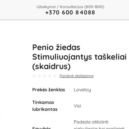
Užsakymai / Konsultacijos (8:00-18:00)
+370 600 84088
Penio žiedas
Stimuliuojantys taškeliai
(skaidrus)
Parašyti atsiliepimą
Prekės ženklas
Lovetoy
Tinkamas
Visi
lubrikantas
Padeda atitolinti
Savybės
ejakuliaciją bei prailginti