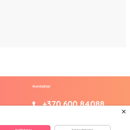
Kontaktai
+370 600 84088
×
info@fantazijos.lt
P. Lukšio g. 2, Vilnius ("Sigma" teritorija)