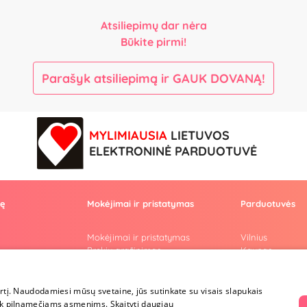
Atsiliepimų dar nėra
Būkite pirmi!
Parašyk atsiliepimą ir GAUK DOVANĄ!
MYLIMIAUSIA
LIETUVOS
ELEKTRONINĖ PARDUOTUVĖ
vę
Mokėjimai ir pristatymas
Parduotuvės
Mokėjimai ir pristatymas
Vilnius
Prekių grąžinimas
Kaunas
Konfidencialumas
Klaipėda
Pirkimo taisyklės
Šiauliai
Privatumo politika
Marijampolė
irtį. Naudodamiesi mūsų svetaine, jūs sutinkate su visais slapukais
i
Lojalumo programa
a tik pilnamečiams asmenims.
Skaityti daugiau