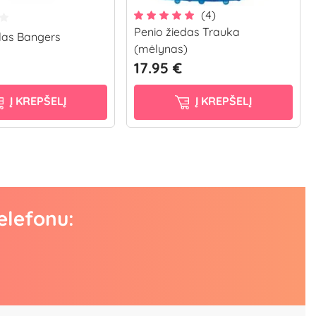
(4)
Penio žiedas Trauka
das Bangers
(mėlynas)
17.95 €
Į KREPŠELĮ
Į KREPŠELĮ
elefonu: