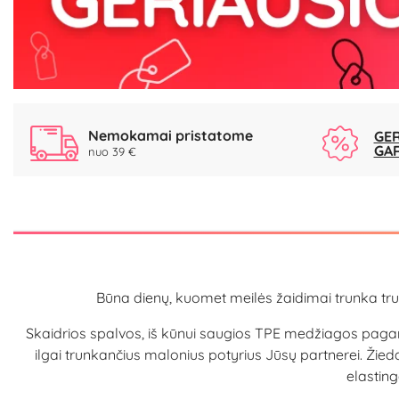
Nemokamai pristatome
GER
GA
nuo 39 €
Būna dienų, kuomet meilės žaidimai trunka trump
Skaidrios spalvos, iš kūnui saugios TPE medžiagos pagamin
ilgai trunkančius malonius potyrius Jūsų partnerei. Žieda
elasting