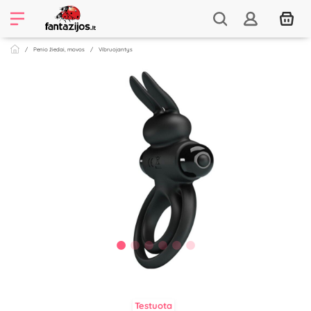
Penio žiedai, movos
Vibruojantys
Testuota