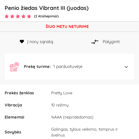
Penio žiedas Vibrant III (juodas)
(2 Atsiliepimai)
ŠIUO METU NETURIME
Į norų sąrašą
Palyginti
1 parduotuvėje
Prekę turime:
Prekės ženklas
Pretty Love
Vibracija
10 režimų
Elementai
1xAAA (nepridedamas)
Galingas, tylaus veikimo, tamprus ir
Savybės
švelnus