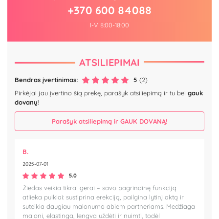
+370 600 84088
I-V 8:00-18:00
ATSILIEPIMAI
Bendras įvertinimas:
5
(2)
Pirkėjai jau įvertino šią prekę, parašyk atsiliepimą ir tu bei
gauk
dovanų
!
Parašyk atsiliepimą ir GAUK DOVANĄ!
B.
2025-07-01
5.0
Žiedas veikia tikrai gerai – savo pagrindinę funkciją
atlieka puikiai: sustiprina erekciją, pailgina lytinį aktą ir
suteikia daugiau malonumo abiem partneriams. Medžiaga
maloni, elastinga, lengva uždėti ir nuimti, todėl