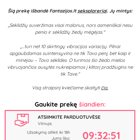
Šią prekę išbandė Fantazijos.lt
seksploreriai
. Jų mintys:
„
Sėklidžių suveržimas visai malonus, nors asmeniškai nesu
penio ir sėklidžių žiedų mėgėjas."
„...
turi net 10 skirtingų vibracijos variacijų. Pilnai
apgaubdamas suintensyvina ne tik Tavo penį, bet kaip ir
minėjau – Tavo sėklides. O turimos šio žiedo mielos
vibruojančios ausytės nukreipiamos į klitorį pradžiugins ne
tik Tave."
Visą straipsnį kviečiame skaityt
i
čia
.
Gaukite prekę
šiandien:
ATSIIMKITE PARDUOTUVĖSE
Vilniuje.
09:32:50
Užsakymą atlikti iki 18h
Jums liko: