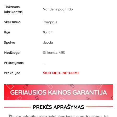
Tinkamas
Vandens pagrindo
lubrikantas
Skersmuo
Tamprus
Ilgis
9,7 cm
Spalva
Juoda
Medžiaga
Silikonas, ABS
Pristatymas
-
Prekė yra
ŠIUO METU NETURIME
PREKĖS APRAŠYMAS
Šis vibruojantis sekso žaisliukas idealus pasirinkimas, jei