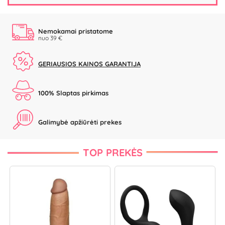
Nemokamai pristatome
nuo 39 €
GERIAUSIOS KAINOS GARANTIJA
100% Slaptas pirkimas
Galimybė apžiūrėti prekes
TOP PREKĖS