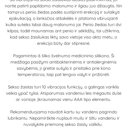
norite patirti papildomo malonumo ir ilgiau juo džiaugtis. Itin
tamprus penio žiedas padės sustiprinti erekciją ir sulaikyti
ejakuliaciją, o lanksčios atšakėlės ir įstatoma vibruojanti
kulka suteiks labai daug malonumo jai. Penio žiedas turi dvi
kilpas, todėl maunamas ant penio ir sėklidžių, tai užtikrina,
kad sekso žaisliukas liktų savo vietoje viso akto metu, o
erekcija būtų dar stipresnė.
Pagamintas iš šilko švelnumo medicininio silikono. Ši
medžiaga pasižymi antibakterinėmis ir antialerginėmis
savybėmis, ji greitai sušyla ir prisitaiko prie kūno
temperatūros, taip pat lengva valyti ir prižiūrėti.
Sekso žaislas turi 10 vibracijos funkcijų, o galingas variklis
veikia ypač tyliai. Atsparumas vandeniui leis mėgautis duše
ar vonioje. Įkraunamas vienu AAA tipo elementu.
Rekomenduojama naudoti kartu su vandens pagrindo
lubrikantu. Nepamirškite nuplauti muilu ir šiltu vandeniu ir
nuvalykite priemonę sekso žaislų valikliu.