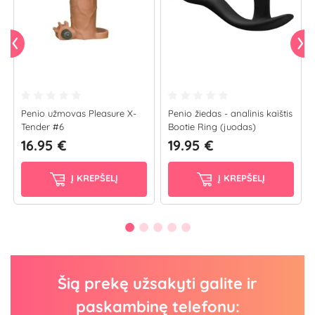
Penio užmovas Pleasure X-
Penio žiedas - analinis kaištis
Tender #6
Bootie Ring (juodas)
16.95 €
19.95 €
Į KREPŠELĮ
Į KREPŠELĮ
Šią prekę užsakyti galite ir
paskambinę telefonu: