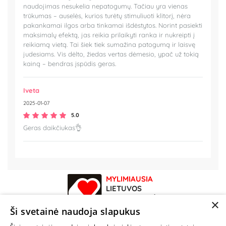
naudojimas nesukelia nepatogumų. Tačiau yra vienas
trūkumas – auselės, kurios turėtų stimuliuoti klitorį, nėra
pakankamai ilgos arba tinkamai išdėstytos. Norint pasiekti
maksimalų efektą, jas reikia prilaikyti ranka ir nukreipti į
reikiamą vietą. Tai šiek tiek sumažina patogumą ir laisvę
judesiams. Vis dėlto, žiedas vertas dėmesio, ypač už tokią
kainą – bendras įspūdis geras.
Iveta
2025-01-07
5.0
Geras daikčiukas👌
MYLIMIAUSIA
LIETUVOS
ELEKTRONINĖ
×
PARDUOTUVĖ
Ši svetainė naudoja slapukus