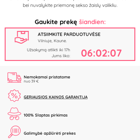
bei nuvalykite priemonę sekso žaislų valikliu.
Gaukite prekę
šiandien:
ATSIIMKITE PARDUOTUVĖSE
Vilniuje, Kaune.
06:02:07
Užsakymą atlikti iki 17h
Jums liko:
Nemokamai pristatome
nuo 39 €
GERIAUSIOS KAINOS GARANTIJA
100% Slaptas pirkimas
Galimybė apžiūrėti prekes