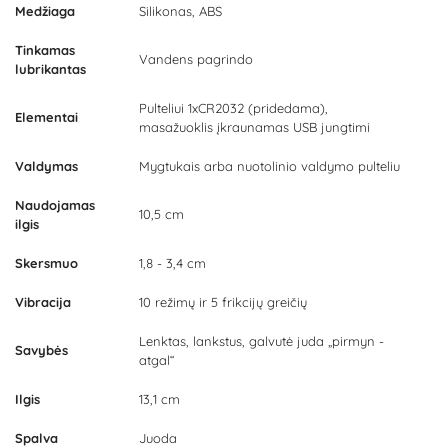
Medžiaga
Silikonas, ABS
Tinkamas
Vandens pagrindo
lubrikantas
Pulteliui 1xCR2032 (pridedama),
Elementai
masažuoklis įkraunamas USB jungtimi
Valdymas
Mygtukais arba nuotolinio valdymo pulteliu
Naudojamas
10,5 cm
ilgis
Skersmuo
1,8 - 3,4 cm
Vibracija
10 režimų ir 5 frikcijų greičių
Lenktas, lankstus, galvutė juda „pirmyn -
Savybės
atgal“
Ilgis
13,1 cm
Spalva
Juoda