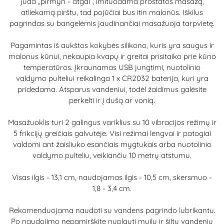
juda „pirmyn - atgal“, imituodama prostatos masažą,
atliekamą pirštu, tad pojūčiai bus itin malonūs. Iškilus
pagrindas su bangelėmis jaudinančiai masažuoja tarpvietę.
Pagamintas iš aukštos kokybės silikono, kuris yra saugus ir
malonus kūnui, nekaupia kvapų ir greitai prisitaiko prie kūno
temperatūros. Įkraunamas USB jungtimi, nuotolinio
valdymo pulteliui reikalinga 1 x CR2032 baterija, kuri yra
pridedama. Atsparus vandeniui, todėl žaidimus galėsite
perkelti ir į dušą ar vonią.
Masažuoklis turi 2 galingus variklius su 10 vibracijos režimų ir
5 frikcijų greičiais galvutėje. Visi režimai lengvai ir patogiai
valdomi ant žaisliuko esančiais mygtukais arba nuotolinio
valdymo pulteliu, veikiančiu 10 metrų atstumu.
Visas ilgis - 13,1 cm, naudojamas ilgis - 10,5 cm, skersmuo -
1,8 - 3,4 cm.
Rekomenduojama naudoti su vandens pagrindo lubrikantu.
Po naudojimo nepamirškite nuplauti muilu ir šiltu vandeniu