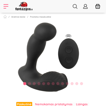
Analiniai žaislai
Prostatos masažuokliai
Paskutinė
Nemokamas pristatymas
Lizingas