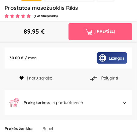
Prostatos masažuoklis Rikis
(1 Atsiliepimas)
89.95
€
Į KREPŠELĮ
30.00 € / mėn.
Į norų sąrašą
Palyginti
3 parduotuvėse
Prekę turime:
Prekės ženklas
Rebel