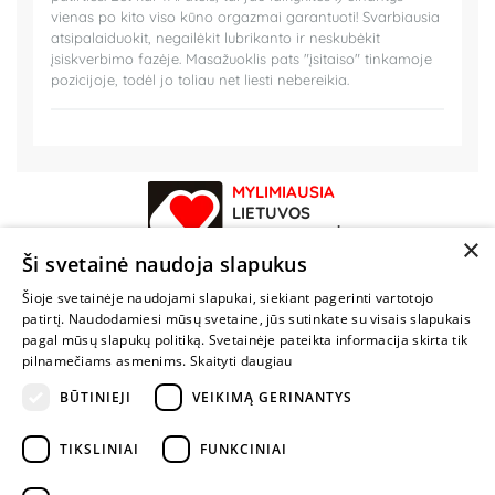
vienas po kito viso kūno orgazmai garantuoti! Svarbiausia
atsipalaiduokit, negailėkit lubrikanto ir neskubėkit
įsiskverbimo fazėje. Masažuoklis pats "įsitaiso" tinkamoje
pozicijoje, todėl jo toliau net liesti nebereikia.
MYLIMIAUSIA
LIETUVOS
ELEKTRONINĖ
×
PARDUOTUVĖ
Ši svetainė naudoja slapukus
Šioje svetainėje naudojami slapukai, siekiant pagerinti vartotojo
NENUSTOK
patirtį. Naudodamiesi mūsų svetaine, jūs sutinkate su visais slapukais
ŽAISTI
pagal mūsų slapukų politiką. Svetainėje pateikta informacija skirta tik
pilnamečiams asmenims.
Skaityti daugiau
+370 600 84088
BŪTINIEJI
VEIKIMĄ GERINANTYS
info@fantazijos.lt
TIKSLINIAI
FUNKCINIAI
P. Lukšio g. 2, Vilnius ("Sigma" teritorija)