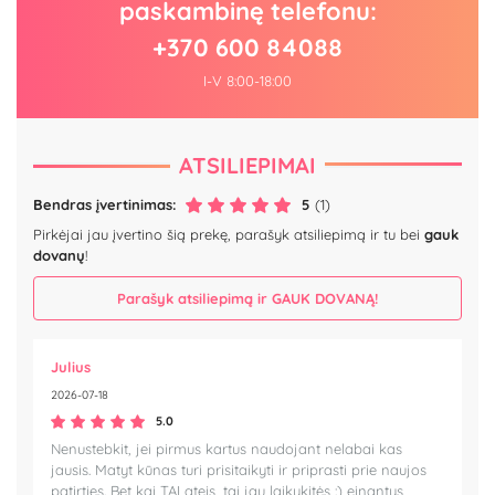
paskambinę telefonu:
+370 600 84088
I-V 8:00-18:00
ATSILIEPIMAI
Bendras įvertinimas:
5
(1)
Pirkėjai jau įvertino šią prekę, parašyk atsiliepimą ir tu bei
gauk
dovanų
!
Parašyk atsiliepimą ir GAUK DOVANĄ!
Julius
2026-07-18
5.0
Nenustebkit, jei pirmus kartus naudojant nelabai kas
jausis. Matyt kūnas turi prisitaikyti ir priprasti prie naujos
patirties. Bet kai TAI ateis, tai jau laikykitės :) einantys