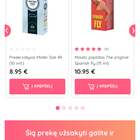
(4)
Prezervatyvai Mister Size 49
Maisto papildas The original
(10 vnt.)
Spanish fly (15 ml)
8.95 €
10.95 €
Į KREPŠELĮ
Į KREPŠELĮ
Šią prekę užsakyti galite ir