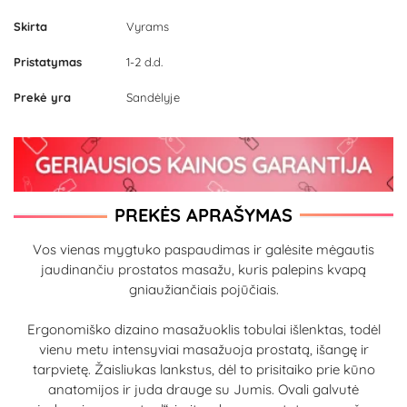
Skirta
Vyrams
Pristatymas
1-2 d.d.
Prekė yra
Sandėlyje
PREKĖS APRAŠYMAS
Vos vienas mygtuko paspaudimas ir galėsite mėgautis
jaudinančiu prostatos masažu, kuris palepins kvapą
gniaužiančiais pojūčiais.
Ergonomiško dizaino masažuoklis tobulai išlenktas, todėl
vienu metu intensyviai masažuoja prostatą, išangę ir
tarpvietę. Žaisliukas lankstus, dėl to prisitaiko prie kūno
anatomijos ir juda drauge su Jumis. Ovali galvutė