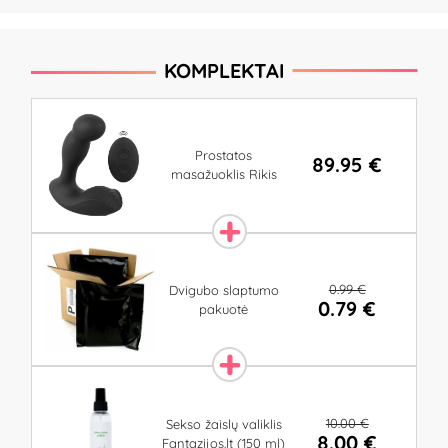
KOMPLEKTAI
Prostatos
89.95 €
masažuoklis Rikis
0.99 €
Dvigubo slaptumo
0.79 €
pakuotė
10.00 €
Sekso žaislų valiklis
8.00 €
Fantazijos.lt (150 ml)