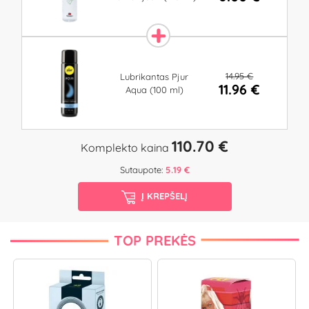
14.95 €
Lubrikantas Pjur
11.96 €
Aqua (100 ml)
110.70 €
Komplekto kaina
Sutaupote:
5.19 €
Į KREPŠELĮ
TOP PREKĖS