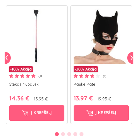
-10%
Akcija
-30%
Akcija
(1)
(1)
Stekas Nubausk
Kaukė Katė
14.36 €
13.97 €
15.95 €
19.95 €
Į KREPŠELĮ
Į KREPŠELĮ