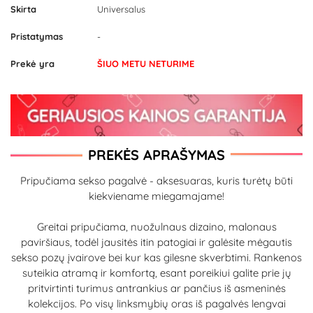
Skirta
Universalus
Pristatymas
-
Prekė yra
ŠIUO METU NETURIME
PREKĖS APRAŠYMAS
Pripučiama sekso pagalvė - aksesuaras, kuris turėtų būti
kiekviename miegamajame!
Greitai pripučiama, nuožulnaus dizaino, malonaus
paviršiaus, todėl jausitės itin patogiai ir galėsite mėgautis
sekso pozų įvairove bei kur kas gilesne skverbtimi. Rankenos
suteikia atramą ir komfortą, esant poreikiui galite prie jų
pritvirtinti turimus antrankius ar pančius iš asmeninės
kolekcijos. Po visų linksmybių oras iš pagalvės lengvai