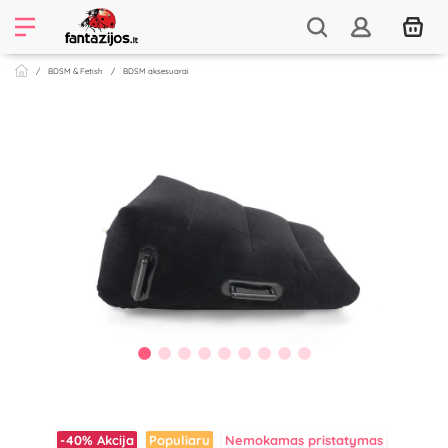
BDSM & Fetish
BDSM aksesuarai
-40%
Akcija
Populiaru
Nemokamas pristatymas