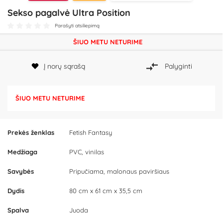
Sekso pagalvė Ultra Position
Parašyti atsiliepimą
ŠIUO METU NETURIME
Į norų sąrašą
Palyginti
ŠIUO METU NETURIME
Prekės ženklas
Fetish Fantasy
Medžiaga
PVC, vinilas
Savybės
Pripučiama, malonaus paviršiaus
Dydis
80 cm x 61 cm x 35,5 cm
Spalva
Juoda