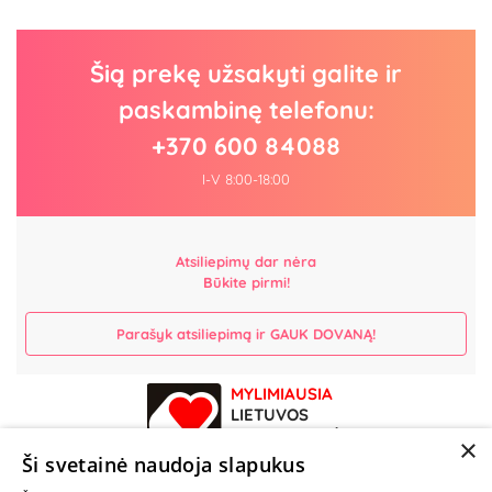
Šią prekę užsakyti galite ir
paskambinę telefonu:
+370 600 84088
I-V 8:00-18:00
Atsiliepimų dar nėra
Būkite pirmi!
Parašyk atsiliepimą ir GAUK DOVANĄ!
MYLIMIAUSIA
LIETUVOS
ELEKTRONINĖ
×
PARDUOTUVĖ
Ši svetainė naudoja slapukus