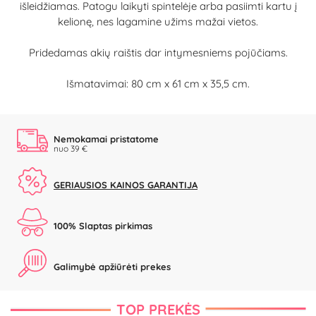
išleidžiamas. Patogu laikyti spintelėje arba pasiimti kartu į
kelionę, nes lagamine užims mažai vietos.
Pridedamas akių raištis dar intymesniems pojūčiams.
Išmatavimai:
80 cm x 61 cm x 35,5 cm
.
Nemokamai pristatome
nuo 39 €
GERIAUSIOS KAINOS GARANTIJA
100% Slaptas pirkimas
Galimybė apžiūrėti prekes
TOP PREKĖS