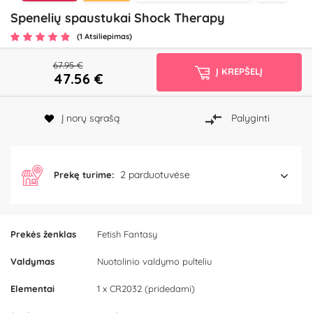
Spenelių spaustukai Shock Therapy
(1 Atsiliepimas)
67.95 €
Į KREPŠELĮ
47.56
€
Į norų sąrašą
Palyginti
2 parduotuvėse
Prekę turime:
Prekės ženklas
Fetish Fantasy
Valdymas
Nuotolinio valdymo pulteliu
Elementai
1 x CR2032 (pridedami)