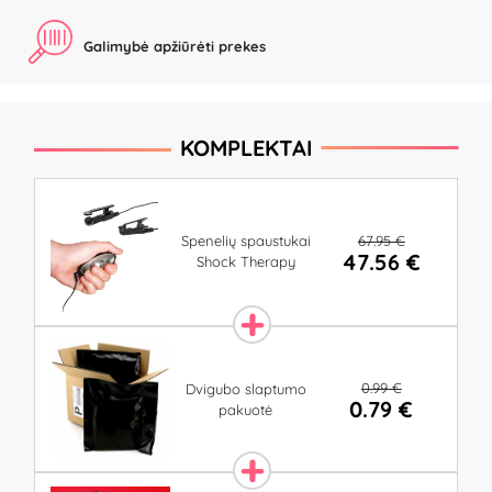
Galimybė apžiūrėti prekes
KOMPLEKTAI
67.95 €
Spenelių spaustukai
47.56 €
Shock Therapy
0.99 €
Dvigubo slaptumo
0.79 €
pakuotė