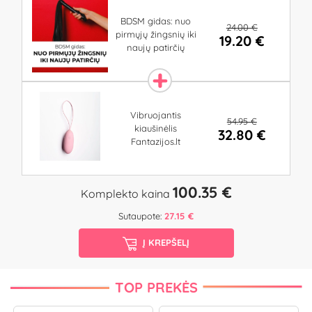
BDSM gidas: nuo
24.00 €
pirmųjų žingsnių iki
19.20 €
naujų patirčių
Vibruojantis
54.95 €
kiaušinėlis
32.80 €
Fantazijos.lt
100.35 €
Komplekto kaina
Sutaupote:
27.15 €
Į KREPŠELĮ
TOP PREKĖS