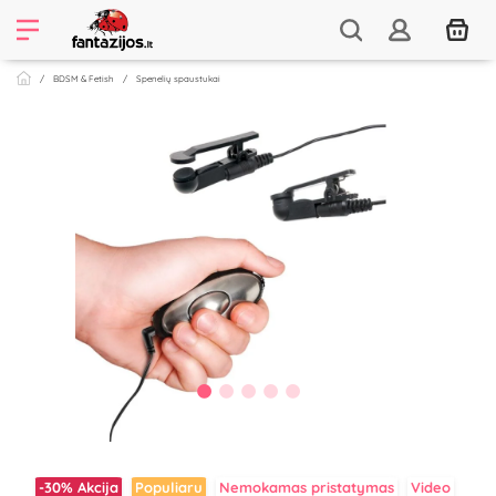
BDSM & Fetish
Spenelių spaustukai
-30%
Akcija
Populiaru
Nemokamas pristatymas
Video