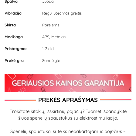
Spalva
Juoda
Vibracija
Reguliuojamas greitis
Skirta
Porelėms
Medžiaga
ABS, Metalas
Pristatymas
1-2 d.d.
Prekė yra
Sandėlyje
PREKĖS APRAŠYMAS
Trokštate kitokių, išskirtinių pojūčių? Tuomet išbandykite
šiuos spenelių spaustukus su elektrostimuliacija.
Spenelių spaustukai suteiks nepakartojamus pojūčius –