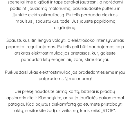
speneliai ims dilgčioti ir taps gerokai jautresni, o norėdami
padidinti jaučiamą malonumą, pasinaudokite pulteliu ir
įjunkite elektrostimuliaciją. Pultelis perduoda elektros
impulsus į spaustukus, todėl Jūs jausite papildomą
dilgčiojimą.
Spaustukus itin lengva valdyti, o elektrošoko intensyvumas
paprastai reguliuojamas. Pultelis gali būti naudojamas kaip
atskiras elektrostimuliacijos prietaisas, kurį galėsite
panaudoti kitų erogeninių zonų stimuliacijai.
Puikus žaisliukas elektrostimuliacijos pradedantiesiems ir jau
patyrusiems šį malonumą!
Jei prekę naudosite pirmą kartą, būtinai iš pradžių
apsipratinkite ir išbandykite, ar su ja jaučiatės pakankamai
patogiai. Kad pajutus diskomfortą galėtumėte pristabdyti
aktą, susitarkite žodį ar veiksmą, kuris reikš „STOP“.