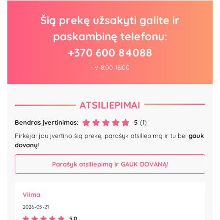
Šią prekę užsakyti galite ir
paskambinę telefonu:
+370 600 84088
I-V 8:00-18:00
ATSILIEPIMAI
Bendras įvertinimas:
5
(1)
Pirkėjai jau įvertino šią prekę, parašyk atsiliepimą ir tu bei
gauk
dovanų
!
Parašyk atsiliepimą ir GAUK DOVANĄ!
Vilma
2026-05-21
5.0