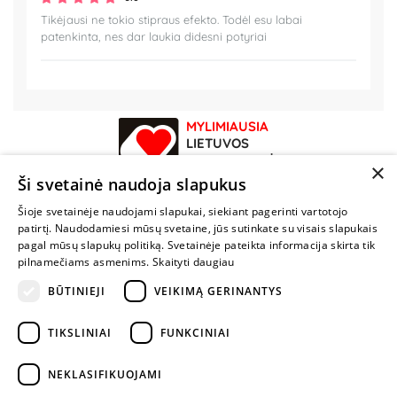
Tikėjausi ne tokio stipraus efekto. Todėl esu labai
patenkinta, nes dar laukia didesni potyriai
MYLIMIAUSIA
LIETUVOS
ELEKTRONINĖ
×
PARDUOTUVĖ
Ši svetainė naudoja slapukus
Šioje svetainėje naudojami slapukai, siekiant pagerinti vartotojo
NENUSTOK
patirtį. Naudodamiesi mūsų svetaine, jūs sutinkate su visais slapukais
ŽAISTI
pagal mūsų slapukų politiką. Svetainėje pateikta informacija skirta tik
pilnamečiams asmenims.
Skaityti daugiau
+370 600 84088
BŪTINIEJI
VEIKIMĄ GERINANTYS
info@fantazijos.lt
TIKSLINIAI
FUNKCINIAI
P. Lukšio g. 2, Vilnius ("Sigma" teritorija)
NEKLASIFIKUOJAMI
facebook.com/Fantazijos.lt