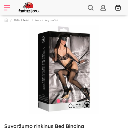
BDSM & Fetish
Lovos ir durų pančiai
Suvaržymo rinkinys Bed Binding