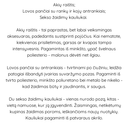
Akių raištis;
Lovos pančiai su rankų ir kojų antrankiais;
Sekso žaidimų kauliukai.
Akių raištis - tai paprastas, bet labai veiksmingas
aksesuaras, padedantis sustiprinti pojūčius. Kai nematote,
kiekvienas prisilietimas, garsas ar kvapas tampa
intensyvesnis. Pagamintas iš minkšto, ypač švelnaus
poliesterio - malonus dėvėti net ilgiau.
Lovos pančiai su antrankiais - tvirtinami po čiužiniu, leidžia
patogiai išbandyti įvairias suvaržymo pozas. Pagaminti iš
tvirto poliesterio, minkšto poliuretano bei metalo be nikelio -
kad žaidimas būtų ir jaudinantis, ir saugus.
Du sekso žaidimų kauliukai - vienas nurodo pozą, kitas -
vietą namuose, kur ją įgyvendinti. Žaismingas, netikėtumų
kupinas žaidimas poroms, ieškančioms naujų nuotykių.
Kauliukai pagaminti iš patvaraus akrilo.