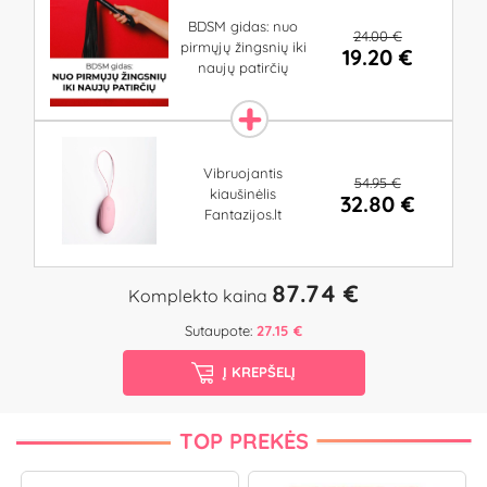
BDSM gidas: nuo
24.00 €
pirmųjų žingsnių iki
19.20 €
naujų patirčių
Vibruojantis
54.95 €
kiaušinėlis
32.80 €
Fantazijos.lt
87.74 €
Komplekto kaina
Sutaupote:
27.15 €
Į KREPŠELĮ
TOP PREKĖS