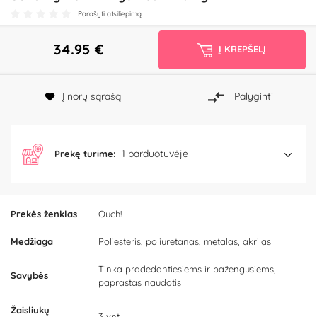
Parašyti atsiliepimą
34.95
€
Į KREPŠELĮ
Į norų sąrašą
Palyginti
1 parduotuvėje
Prekę turime:
Prekės ženklas
Ouch!
Medžiaga
Poliesteris, poliuretanas, metalas, akrilas
Tinka pradedantiesiems ir pažengusiems,
Savybės
paprastas naudotis
Žaisliukų
3 vnt.