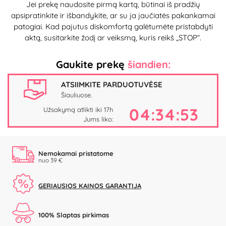
Jei prekę naudosite pirmą kartą, būtinai iš pradžių
apsipratinkite ir išbandykite, ar su ja jaučiatės pakankamai
patogiai. Kad pajutus diskomfortą galėtumėte pristabdyti
aktą, susitarkite žodį ar veiksmą, kuris reikš „STOP“.
Gaukite prekę
šiandien:
ATSIIMKITE PARDUOTUVĖSE
Šiauliuose.
04:34:52
Užsakymą atlikti iki 17h
Jums liko:
Nemokamai pristatome
nuo 39 €
GERIAUSIOS KAINOS GARANTIJA
100% Slaptas pirkimas