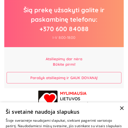
Šią prekę užsakyti galite ir
paskambinę telefonu:
+370 600 84088
I-V 8:00-18:00
Atsiliepimų dar nėra
Būkite pirmi!
Parašyk atsiliepimą ir GAUK DOVANĄ!
MYLIMIAUSIA
LIETUVOS
ELEKTRONINĖ
×
PARDUOTUVĖ
Ši svetainė naudoja slapukus
Šioje svetainėje naudojami slapukai, siekiant pagerinti vartotojo
NENUSTOK
patirtį. Naudodamiesi mūsų svetaine, jūs sutinkate su visais slapukais