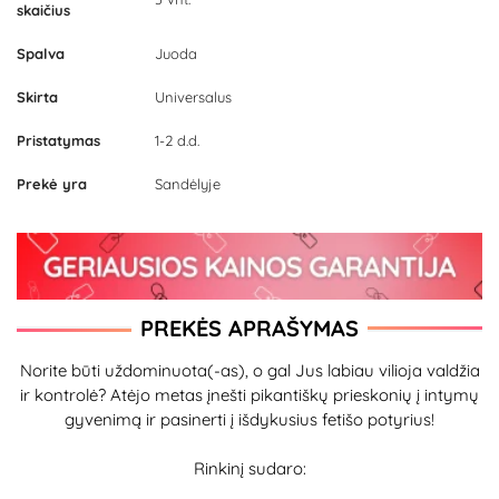
skaičius
Spalva
Juoda
Skirta
Universalus
Pristatymas
1-2 d.d.
Prekė yra
Sandėlyje
PREKĖS APRAŠYMAS
Norite būti uždominuota(-as), o gal Jus labiau vilioja valdžia
ir kontrolė? Atėjo metas įnešti pikantiškų prieskonių į intymų
gyvenimą ir pasinerti į išdykusius fetišo potyrius!
Rinkinį sudaro: