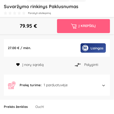
Suvaržymo rinkinys Paklusnumas
Parašyti atsiliepimą
79.95
€
Į KREPŠELĮ
27.00 € / mėn.
Į norų sąrašą
Palyginti
1 parduotuvėje
Prekę turime:
Prekės ženklas
Ouch!