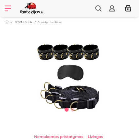
BDSM & Fetish
Suvaržymo rinkiniai
Nemokamas pristatymas
Lizingas