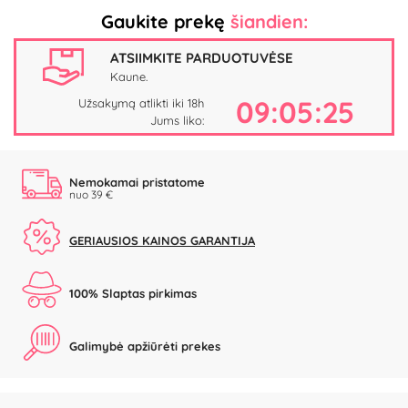
Gaukite prekę
šiandien:
ATSIIMKITE PARDUOTUVĖSE
Kaune.
09:05:24
Užsakymą atlikti iki 18h
Jums liko:
Nemokamai pristatome
nuo 39 €
GERIAUSIOS KAINOS GARANTIJA
100% Slaptas pirkimas
Galimybė apžiūrėti prekes