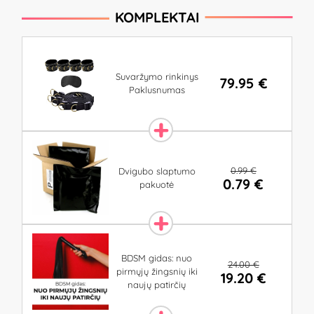
KOMPLEKTAI
Suvaržymo rinkinys
79.95 €
Paklusnumas
0.99 €
Dvigubo slaptumo
0.79 €
pakuotė
BDSM gidas: nuo
24.00 €
pirmųjų žingsnių iki
19.20 €
naujų patirčių