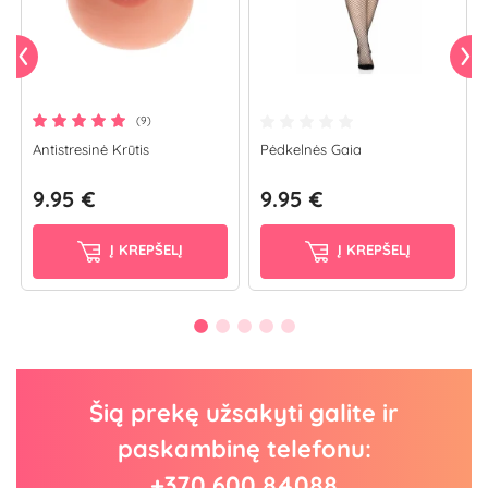
(9)
Antistresinė Krūtis
Pėdkelnės Gaia
9.95 €
9.95 €
Į KREPŠELĮ
Į KREPŠELĮ
Šią prekę užsakyti galite ir
paskambinę telefonu:
+370 600 84088