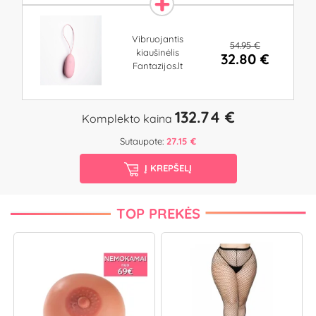
Vibruojantis
54.95 €
kiaušinėlis
32.80 €
Fantazijos.lt
132.74 €
Komplekto kaina
Sutaupote:
27.15 €
Į KREPŠELĮ
TOP PREKĖS