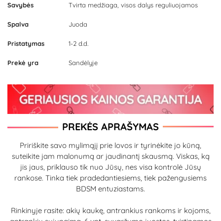
Savybės
Tvirta medžiaga, visos dalys reguliuojamos
Spalva
Juoda
Pristatymas
1-2 d.d.
Prekė yra
Sandėlyje
PREKĖS APRAŠYMAS
Pririškite savo mylimąjį prie lovos ir tyrinėkite jo kūną,
suteikite jam malonumą ar jaudinantį skausmą. Viskas, ką
jis jaus, priklauso tik nuo Jūsų, nes visa kontrolė Jūsų
rankose. Tinka tiek pradedantiesiems, tiek pažengusiems
BDSM entuziastams.
Rinkinyje rasite: akių kaukę, antrankius rankoms ir kojoms,