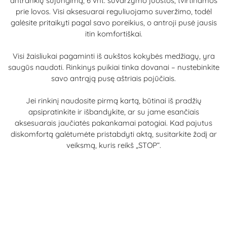
antrankių sujungimą, 6 vnt. suvaržymo juostos, tvirtinamos
prie lovos. Visi aksesuarai reguliuojamo suveržimo, todėl
galėsite pritaikyti pagal savo poreikius, o antroji pusė jausis
itin komfortiškai.
Visi žaisliukai pagaminti iš aukštos kokybės medžiagų, yra
saugūs naudoti. Rinkinys puikiai tinka dovanai – nustebinkite
savo antrąją pusę aštriais pojūčiais.
Jei rinkinį naudosite pirmą kartą, būtinai iš pradžių
apsipratinkite ir išbandykite, ar su jame esančiais
aksesuarais jaučiatės pakankamai patogiai. Kad pajutus
diskomfortą galėtumėte pristabdyti aktą, susitarkite žodį ar
veiksmą, kuris reikš „STOP“.