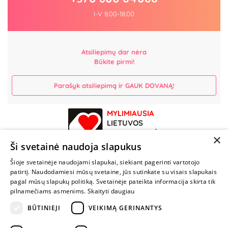
I-V 8:00-18:00
Atsiliepimų dar nėra
Būkite pirmi!
Parašyk atsiliepimą ir GAUK DOVANĄ!
MYLIMIAUSIA
LIETUVOS
ELEKTRONINĖ
×
PARDUOTUVĖ
Ši svetainė naudoja slapukus
Šioje svetainėje naudojami slapukai, siekiant pagerinti vartotojo
NENUSTOK
patirtį. Naudodamiesi mūsų svetaine, jūs sutinkate su visais slapukais
ŽAISTI
pagal mūsų slapukų politiką. Svetainėje pateikta informacija skirta tik
pilnamečiams asmenims.
Skaityti daugiau
+370 600 84088
BŪTINIEJI
VEIKIMĄ GERINANTYS
info@fantazijos.lt