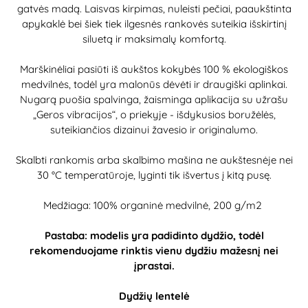
gatvės madą. Laisvas kirpimas, nuleisti pečiai, paaukštinta
apykaklė bei šiek tiek ilgesnės rankovės suteikia išskirtinį
siluetą ir maksimalų komfortą.
Marškinėliai pasiūti iš aukštos kokybės 100 % ekologiškos
medvilnės, todėl yra malonūs dėvėti ir draugiški aplinkai.
Nugarą puošia spalvinga, žaisminga aplikacija su užrašu
„Geros vibracijos“, o priekyje - išdykusios boružėlės,
suteikiančios dizainui žavesio ir originalumo.
Skalbti rankomis arba skalbimo mašina ne aukštesnėje nei
30 °C temperatūroje, lyginti tik išvertus į kitą pusę.
Medžiaga: 100% organinė medvilnė, 200 g/m2
Pastaba: modelis yra padidinto dydžio, todėl
rekomenduojame rinktis vienu dydžiu mažesnį nei
įprastai.
Dydžių lentelė