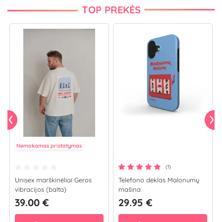
TOP PREKĖS
Nemokamas pristatymas
(1)
Unisex marškinėliai Geros
Telefono dėklas Malonumų
vibracijos (balta)
mašina
39.00 €
29.95 €