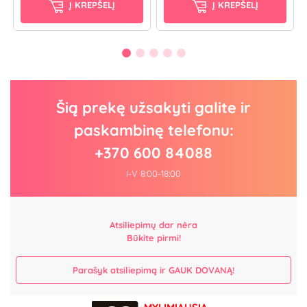
Į KREPŠELĮ
Į KREPŠELĮ
Šią prekę užsakyti galite ir
paskambinę telefonu:
+370 600 84088
I-V 8:00-18:00
Atsiliepimų dar nėra
Būkite pirmi!
Parašyk atsiliepimą ir GAUK DOVANĄ!