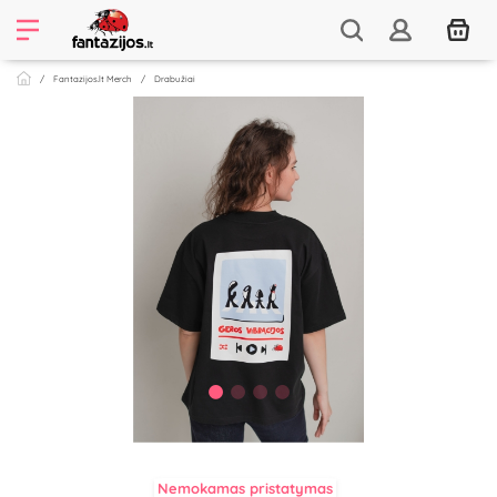
Fantazijos.lt Merch
Drabužiai
Nemokamas pristatymas