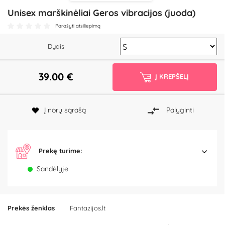
Unisex marškinėliai Geros vibracijos (juoda)
Parašyti atsiliepimą
Dydis
39.00
€
Į KREPŠELĮ
Į norų sąrašą
Palyginti
Prekę turime:
Sandėlyje
Prekės ženklas
Fantazijos.lt