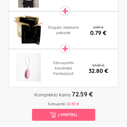
0.99 €
Dvigubo slaptumo
0.79 €
pakuotė
Vibruojantis
54.95 €
kiaušinėlis
32.80 €
Fantazijos.lt
72.59 €
Komplekto kaina
Sutaupote:
22.35 €
Į KREPŠELĮ