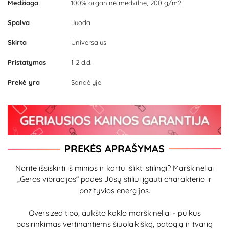
Medžiaga
100% organinė medvilnė, 200 g/m2
Spalva
Juoda
Skirta
Universalus
Pristatymas
1-2 d.d.
Prekė yra
Sandėlyje
PREKĖS APRAŠYMAS
Norite išsiskirti iš minios ir kartu išlikti stilingi? Marškinėliai
„Geros vibracijos“ padės Jūsų stiliui įgauti charakterio ir
pozityvios energijos.
Oversized tipo, aukšto kaklo marškinėliai - puikus
pasirinkimas vertinantiems šiuolaikišką, patogią ir tvarią