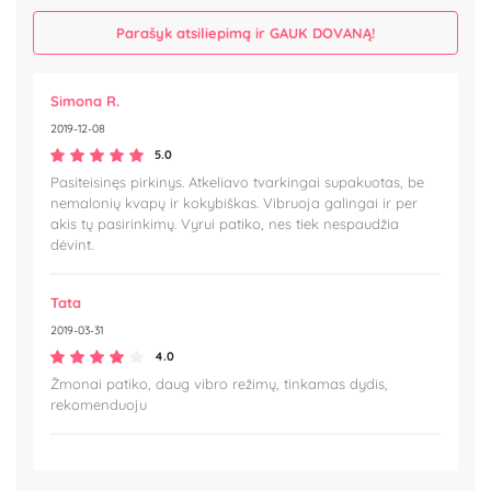
Parašyk atsiliepimą ir GAUK DOVANĄ!
Simona R.
2019-12-08
5.0
Pasiteisinęs pirkinys. Atkeliavo tvarkingai supakuotas, be
nemalonių kvapų ir kokybiškas. Vibruoja galingai ir per
akis tų pasirinkimų. Vyrui patiko, nes tiek nespaudžia
dėvint.
Tata
2019-03-31
4.0
Žmonai patiko, daug vibro režimų, tinkamas dydis,
rekomenduoju