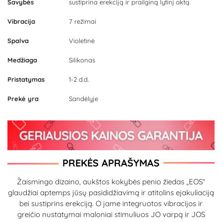
Savybės
sustiprina erekciją ir prailginą lytinį aktą.
Vibracija
7 režimai
Spalva
Violetinė
Medžiaga
Silikonas
Pristatymas
1-2 d.d.
Prekė yra
Sandėlyje
PREKĖS APRAŠYMAS
Žaismingo dizaino, aukštos kokybės penio žiedas „EOS“
glaudžiai aptemps jūsų pasididžiavimą ir atitolins ejakuliaciją
bei sustiprins erekciją. O jame integruotos vibracijos ir
greičio nustatymai maloniai stimuliuos JO varpą ir JOS