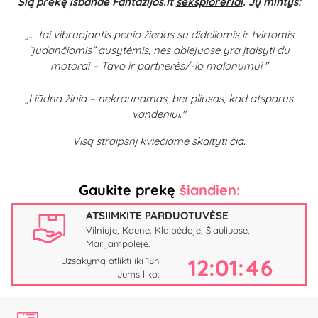
Šią prekę išbandė Fantazijos.lt
seksploreriai
. Jų mintys:
„..
tai vibruojantis penio žiedas su dideliomis ir tvirtomis
“judančiomis” ausytėmis, nes abiejuose yra įtaisyti du
motorai – Tavo ir partnerės/-io malonumui."
„
Liūdna žinia – nekraunamas, bet pliusas, kad atsparus
vandeniui."
Visą straipsnį kviečiame skaityt
i
čia
.
Gaukite prekę
šiandien:
ATSIIMKITE PARDUOTUVĖSE
Vilniuje, Kaune, Klaipėdoje, Šiauliuose,
Marijampolėje.
12:01:46
Užsakymą atlikti iki 18h
Jums liko: