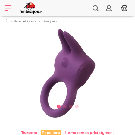
Penio žiedai, movos
Vibruojantys
Testuota
Populiaru
Nemokamas pristatymas