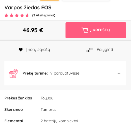
Varpos žiedas EOS
(2 Atsiliepimai)
46.95
€
Į KREPŠELĮ
Į norų sąrašą
Palyginti
9 parduotuvėse
Prekę turime:
Prekės ženklas
ToyJoy
Skersmuo
Tamprus
Elementai
2 baterijų komplektai