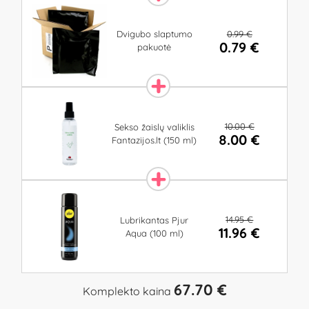
0.99 €
Dvigubo slaptumo
0.79 €
pakuotė
10.00 €
Sekso žaislų valiklis
8.00 €
Fantazijos.lt (150 ml)
14.95 €
Lubrikantas Pjur
11.96 €
Aqua (100 ml)
67.70 €
Komplekto kaina