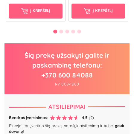
Į KREPŠELĮ
Į KREPŠELĮ
Šią prekę užsakyti galite ir
paskambinę telefonu:
+370 600 84088
I-V 8:00-18:00
ATSILIEPIMAI
Bendras įvertinimas:
4.5
(2)
Pirkėjai jau įvertino šią prekę, parašyk atsiliepimą ir tu bei
gauk
dovanų
!