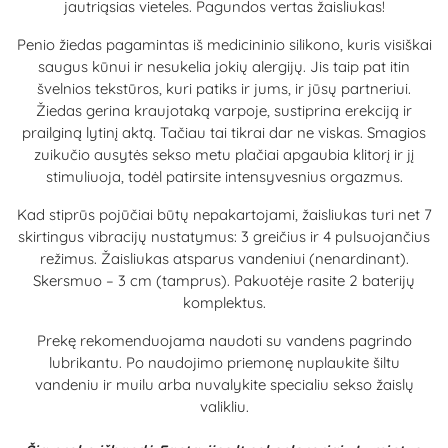
jautriąsias vieteles. Pagundos vertas žaisliukas!
Penio žiedas pagamintas iš medicininio silikono, kuris visiškai
saugus kūnui ir nesukelia jokių alergijų. Jis taip pat itin
švelnios tekstūros, kuri patiks ir jums, ir jūsų partneriui.
Žiedas gerina kraujotaką varpoje, sustiprina erekciją ir
prailginą lytinį aktą. Tačiau tai tikrai dar ne viskas. Smagios
zuikučio ausytės sekso metu plačiai apgaubia klitorį ir jį
stimuliuoja, todėl patirsite intensyvesnius orgazmus.
Kad stiprūs pojūčiai būtų nepakartojami, žaisliukas turi net 7
skirtingus vibracijų nustatymus: 3 greičius ir 4 pulsuojančius
režimus. Žaisliukas atsparus vandeniui (nenardinant).
Skersmuo – 3 cm (tamprus). Pakuotėje rasite 2 baterijų
komplektus.
Prekę rekomenduojama naudoti su vandens pagrindo
lubrikantu. Po naudojimo priemonę nuplaukite šiltu
vandeniu ir muilu arba nuvalykite specialiu sekso žaislų
valikliu.