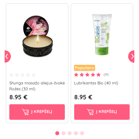
Populiaru
(17)
Shunga masažo aliejus-žvakė
Lubrikantas Bio (40 ml)
Rožės (30 ml)
8.95 €
8.95 €
Į KREPŠELĮ
Į KREPŠELĮ