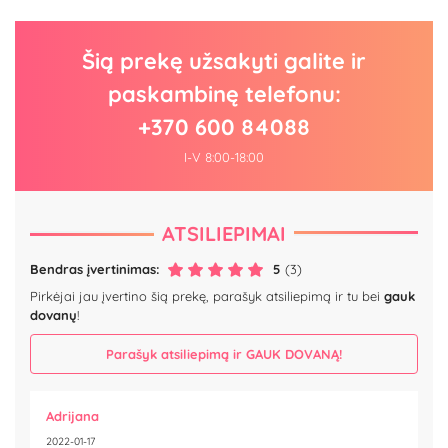
Šią prekę užsakyti galite ir
paskambinę telefonu:
+370 600 84088
I-V 8:00-18:00
ATSILIEPIMAI
Bendras įvertinimas:
5
(3)
Pirkėjai jau įvertino šią prekę, parašyk atsiliepimą ir tu bei
gauk
dovanų
!
Parašyk atsiliepimą ir GAUK DOVANĄ!
Adrijana
2022-01-17