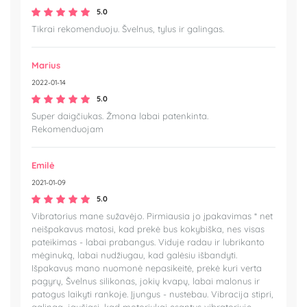
5.0
Tikrai rekomenduoju. Švelnus, tylus ir galingas.
Marius
2022-01-14
5.0
Super daigčiukas. Žmona labai patenkinta.
Rekomenduojam
Emilė
2021-01-09
5.0
Vibratorius mane sužavėjo. Pirmiausia jo įpakavimas * net
neišpakavus matosi, kad prekė bus kokybiška, nes visas
pateikimas - labai prabangus. Viduje radau ir lubrikanto
mėginuką, labai nudžiugau, kad galėsiu išbandyti.
Išpakavus mano nuomonė nepasikeitė, prekė kuri verta
pagyrų, Švelnus silikonas, jokių kvapų, labai malonus ir
patogus laikyti rankoje. Įjungus - nustebau. Vibracija stipri,