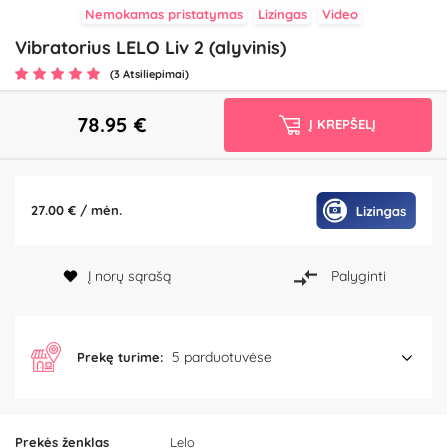
Nemokamas pristatymas
Lizingas
Video
Vibratorius LELO Liv 2 (alyvinis)
(3 Atsiliepimai)
78.95
€
Į KREPŠELĮ
27.00 € / mėn.
Į norų sąrašą
Palyginti
5 parduotuvėse
Prekę turime:
Prekės ženklas
Lelo