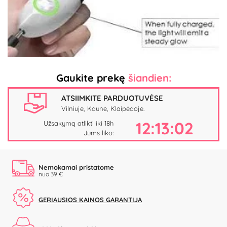
Video
Gaukite prekę
šiandien:
ATSIIMKITE PARDUOTUVĖSE
Vilniuje, Kaune, Klaipėdoje.
12:13:01
Užsakymą atlikti iki 18h
Jums liko:
Nemokamai pristatome
nuo 39 €
GERIAUSIOS KAINOS GARANTIJA