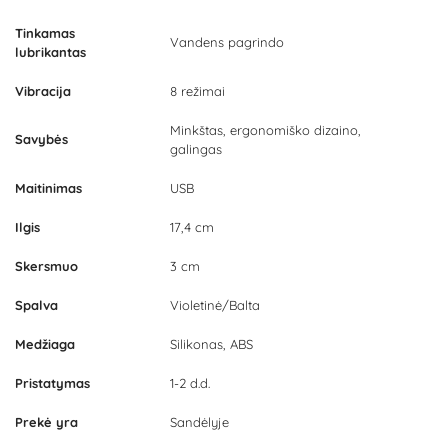
Tinkamas
Vandens pagrindo
lubrikantas
Vibracija
8 režimai
Minkštas, ergonomiško dizaino,
Savybės
galingas
Maitinimas
USB
Ilgis
17,4 cm
Skersmuo
3 cm
Spalva
Violetinė/Balta
Medžiaga
Silikonas, ABS
Pristatymas
1-2 d.d.
Prekė yra
Sandėlyje