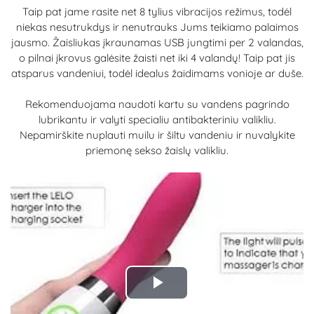
Taip pat jame rasite net 8 tylius vibracijos režimus, todėl
niekas nesutrukdys ir nenutrauks Jums teikiamo palaimos
jausmo. Žaisliukas įkraunamas USB jungtimi per 2 valandas,
o pilnai įkrovus galėsite žaisti net iki 4 valandų! Taip pat jis
atsparus vandeniui, todėl idealus žaidimams vonioje ar duše.
Rekomenduojama naudoti kartu su vandens pagrindo
lubrikantu ir valyti specialiu antibakteriniu valikliu.
Nepamirškite nuplauti muilu ir šiltu vandeniu ir nuvalykite
priemonę sekso žaislų valikliu.
Play