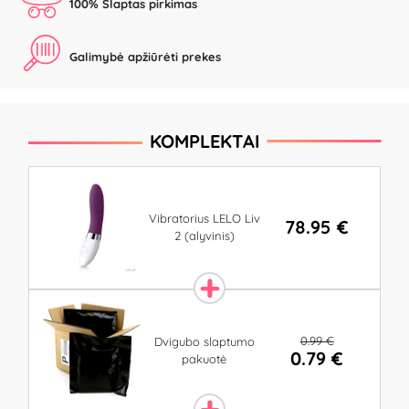
100% Slaptas pirkimas
Galimybė apžiūrėti prekes
KOMPLEKTAI
Vibratorius LELO Liv
78.95 €
2 (alyvinis)
0.99 €
Dvigubo slaptumo
0.79 €
pakuotė