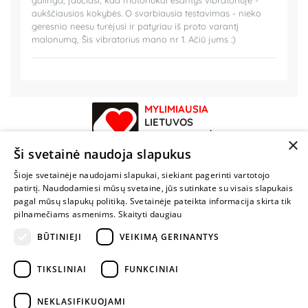
galinga, jaučiasi, kad motoriukai esantys vibratoriuje -
aukščiausios kokybės. O svarbiausia testavimas - nieko
geresnio neesu turėjusi ir patyriau iš proto varantį
malonumą, Šis vibratorius mano nr 1. Ačiū jums :)
MYLIMIAUSIA
LIETUVOS
ELEKTRONINĖ
×
PARDUOTUVĖ
Ši svetainė naudoja slapukus
Šioje svetainėje naudojami slapukai, siekiant pagerinti vartotojo
NENUSTOK
patirtį. Naudodamiesi mūsų svetaine, jūs sutinkate su visais slapukais
ŽAISTI
pagal mūsų slapukų politiką. Svetainėje pateikta informacija skirta tik
pilnamečiams asmenims.
Skaityti daugiau
+370 600 84088
BŪTINIEJI
VEIKIMĄ GERINANTYS
info@fantazijos.lt
TIKSLINIAI
FUNKCINIAI
P. Lukšio g. 2, Vilnius ("Sigma" teritorija)
NEKLASIFIKUOJAMI