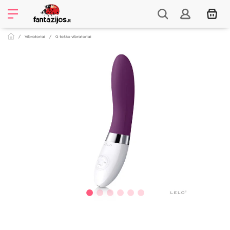
Vibratoriai
G taško vibratoriai