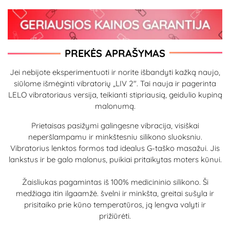
PREKĖS APRAŠYMAS
Jei nebijote eksperimentuoti ir norite išbandyti kažką naujo,
siūlome išmėginti vibratorių „LIV 2". Tai nauja ir pagerinta
LELO vibratoriaus versija, teikianti stipriausią, geidulio kupiną
malonumą.
Prietaisas pasižymi galingesne vibracija, visiškai
neperšlampamu ir minkštesniu silikono sluoksniu.
Vibratorius lenktos formos tad idealus G-taško masažui. Jis
lankstus ir be galo malonus, puikiai pritaikytas moters kūnui.
Žaisliukas pagamintas iš 100% medicininio silikono. Ši
medžiaga itin ilgaamžė. švelni ir minkšta, greitai sušyla ir
prisitaiko prie kūno temperatūros, ją lengva valyti ir
prižiūrėti.