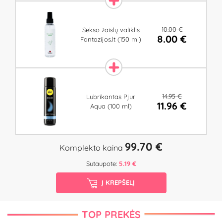
10.00 €
Sekso žaislų valiklis
8.00 €
Fantazijos.lt (150 ml)
14.95 €
Lubrikantas Pjur
11.96 €
Aqua (100 ml)
99.70 €
Komplekto kaina
Sutaupote:
5.19 €
Į KREPŠELĮ
TOP PREKĖS