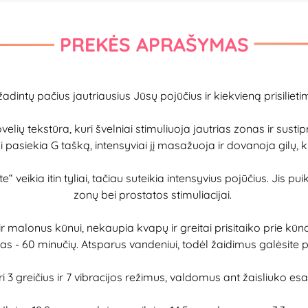
PREKĖS APRAŠYMAS
adintų pačius jautriausius Jūsų pojūčius ir kiekvieną prisi
ovelių tekstūra, kuri švelniai stimuliuoja jautrias zonas ir susti
i pasiekia G tašką, intensyviai jį masažuoja ir dovanoja gilų, k
ikia itin tyliai, tačiau suteikia intensyvius pojūčius. Jis puikia
zonų bei prostatos stimuliacijai.
r malonus kūnui, nekaupia kvapų ir greitai prisitaiko prie kū
as - 60 minučių. Atsparus vandeniui, todėl žaidimus galėsite per
ri 3 greičius ir 7 vibracijos režimus, valdomus ant žaisliuko e