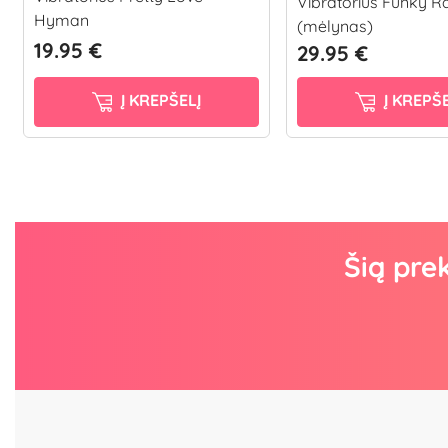
Vibratorius Funky R
Hyman
(mėlynas)
19.95 €
29.95 €
Į KREPŠELĮ
Į KREPŠE
Šią pre