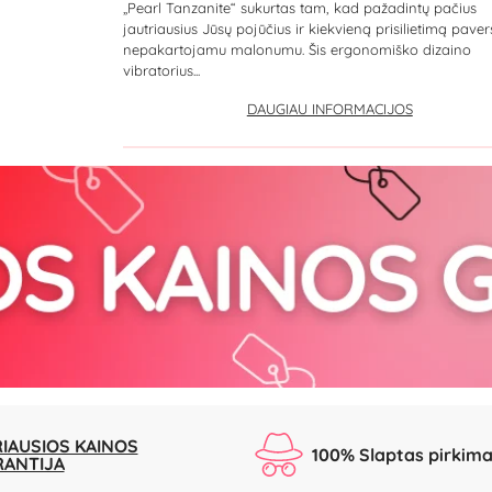
„Pearl Tanzanite“ sukurtas tam, kad pažadintų pačius
jautriausius Jūsų pojūčius ir kiekvieną prisilietimą paver
nepakartojamu malonumu. Šis ergonomiško dizaino
vibratorius...
DAUGIAU INFORMACIJOS
IAUSIOS KAINOS
100% Slaptas pirkim
RANTIJA