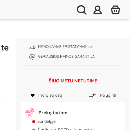
ite
NEMOKAMAS PRISTATYMAS per -
GERIAUSIOS KAINOS GARANTIJA
ŠIUO METU NETURIME
Į norų sąrašą
Palyginti
,
Prekę turime:
Sandėlyje
Šiauliuose, PC "Saulės miestas"