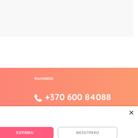
Kontaktai
+370 600 84088
info@fantazijos.lt
×
P. Lukšio g. 2, Vilnius ("Sigma" teritorija)
SUTINKU
NESUTINKU
facebook.com/Fantazijos.lt