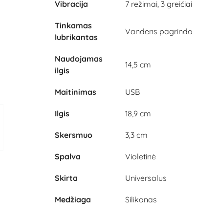
Vibracija
7 režimai, 3 greičiai
Tinkamas
Vandens pagrindo
lubrikantas
Naudojamas
14,5 cm
ilgis
Maitinimas
USB
Ilgis
18,9 cm
Skersmuo
3,3 cm
Spalva
Violetinė
Skirta
Universalus
Medžiaga
Silikonas