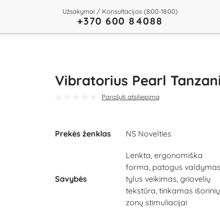
Užsakymai / Konsultacijos (8:00-18:00)
+370 600 84088
Vibratorius Pearl Tanzan
Parašyti atsiliepimą
Prekės ženklas
NS Novelties
Lenkta, ergonomiška
forma, patogus valdymas
Savybės
tylus veikimas, griovelių
tekstūra, tinkamas išorinių
zonų stimuliacijai