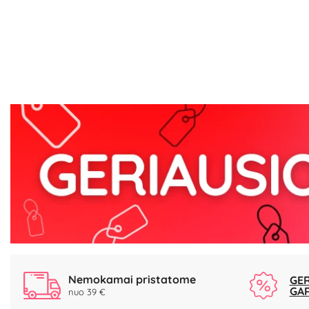
Nemokamai pristatome
GER
GA
nuo 39 €