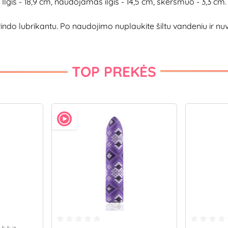
Ilgis - 18,9 cm, naudojamas ilgis - 14,5 cm, skersmuo - 3,3 cm.
lubrikantu. Po naudojimo nuplaukite šiltu vandeniu ir nuvalyk
TOP PREKĖS