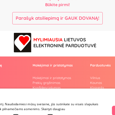
Būkite pirmi!
Parašyk atsiliepimą ir GAUK DOVANĄ!
MYLIMIAUSIA
LIETUVOS
ELEKTRONINĖ PARDUOTUVĖ
vę
Mokėjimai ir pristatymas
Parduotuvės
Mokėjimai ir pristatymas
Vilnius
Prekių grąžinimas
Kaunas
Konfidencialumas
Klaipėda
Pirkimo taisyklės
Šiauliai
Privatumo politika
Marijampolė
i
Lojalumo programa
irtį. Naudodamiesi mūsų svetaine, jūs sutinkate su visais slapukais
ai
a tik pilnamečiams asmenims.
Skaityti daugiau
riumi