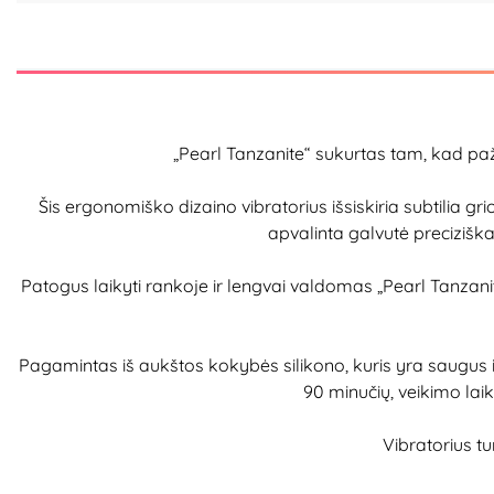
„Pearl Tanzanite“ sukurtas tam, kad paž
Šis ergonomiško dizaino vibratorius išsiskiria subtilia gri
apvalinta galvutė preciziška
Patogus laikyti rankoje ir lengvai valdomas „Pearl Tanzanite“ ve
Pagamintas iš aukštos kokybės silikono, kuris yra saugus i
90 minučių, veikimo laik
Vibratorius tu