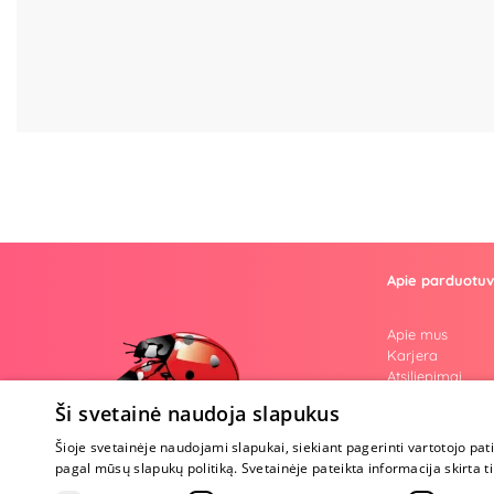
Apie parduotu
Apie mus
Karjera
Atsiliepimai
Klausimai
Ši svetainė naudoja slapukus
Nuogos mintys
Prekiniai ženkla
Šioje svetainėje naudojami slapukai, siekiant pagerinti vartotojo pat
Parama Ukrain
pagal mūsų slapukų politiką. Svetainėje pateikta informacija skirt
Tapk ambasado