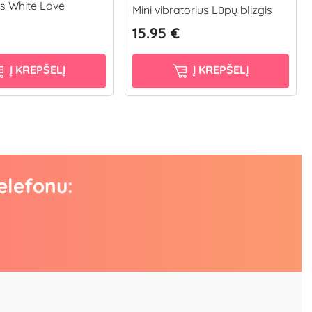
us White Love
Mini vibratorius Lūpų blizgis
15.95 €
Į KREPŠELĮ
Į KREPŠELĮ
elefonu: