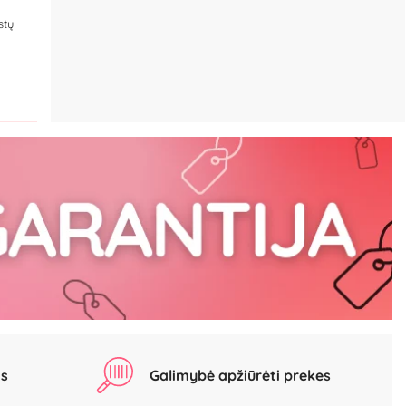
stų
as
Galimybė apžiūrėti prekes