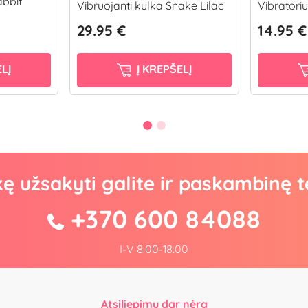
abbit
Vibruojanti kulka Snake Lilac
Vibratori
29.95 €
14.95 €
LĮ
Į KREPŠELĮ
kę užsakyti galite ir paskambinę t
+370 600 84088
I-V 8:00-18:00
Atsiliepimų dar nėra