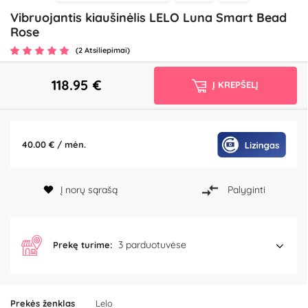
Vibruojantis kiaušinėlis LELO Luna Smart Bead
Rose
(2 Atsiliepimai)
118.95
€
Į KREPŠELĮ
40.00 € / mėn.
Į norų sąrašą
Palyginti
3 parduotuvėse
Prekę turime:
Prekės ženklas
Lelo