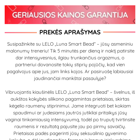
PREKĖS APRAŠYMAS
Susipažinkite su LELO „Luna Smart Bead“ – jūsų asmeniniu
malonumų treneriu! Tik 5 minutės per dieną ir naktį patirsite
dar intensyvesnius, ilgiau trunkančius orgazmus, o
partneriui dovanosite tokių stiprių pojūčių, kad vien
pagalvojus apie jus, jam links kojos. Ar pasiruošę labiausiai
jaudinančiai mankštai pasaulyje?
Vibruojantis kiaušinėlis LELO „Luna Smart Bead“ – švelnus, iš
aukštos kokybės silikono pagamintas prietaisas, skirtas
kėgelio raumenų stiprinimui. Jame integruoti bet kokiam
spaudimui ar judesiams jautrūs jutikliai pritaikys jūsų
vaginai tinkamiausią intensyvumą, todėl po truputį tvirtinsite
raumenis ir rezultatą pajusite jau po pirmų savaičių.
Prietaisas padės pagerinti jūsų seksualinio gyvenimo