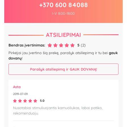
+370 600 84088
I-V 8:00-18:00
ATSILIEPIMAI
Bendras įvertinimas:
5
(2)
Pirkėjai jau įvertino šią prekę, parašyk atsiliepimą ir tu bei
gauk
dovanų
!
Parašyk atsiliepimą ir GAUK DOVANĄ!
Asta
2019-07-09
5.0
Nusotabiai stimuliuojantis kamuoliukas, labai patiko,
rekomenduoju.