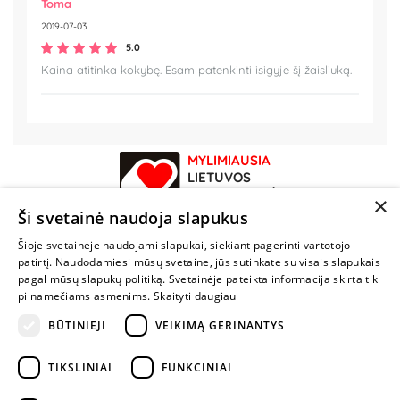
Toma
2019-07-03
5.0
Kaina atitinka kokybę. Esam patenkinti isigyje šį žaisliuką.
MYLIMIAUSIA
LIETUVOS
ELEKTRONINĖ
×
PARDUOTUVĖ
Ši svetainė naudoja slapukus
Šioje svetainėje naudojami slapukai, siekiant pagerinti vartotojo
NENUSTOK
patirtį. Naudodamiesi mūsų svetaine, jūs sutinkate su visais slapukais
ŽAISTI
pagal mūsų slapukų politiką. Svetainėje pateikta informacija skirta tik
pilnamečiams asmenims.
Skaityti daugiau
BŪTINIEJI
VEIKIMĄ GERINANTYS
+370 600 84088
info@fantazijos.lt
TIKSLINIAI
FUNKCINIAI
P. Lukšio g. 2, Vilnius ("Sigma" teritorija)