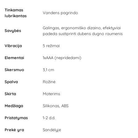
Tinkamas
Vandens pagrindo
lubrikantas
Galingas, ergonomiško dizaino, efektyviai
Savybės
padeda sustiprinti dubens dugno raumenis
Vibracija
5 režimai
Elementai
1xAAA (nepridedami)
Skersmuo
3,1 cm
Spalva
Rožinė
Skirta
Moterims
Medžiaga
Silikonas, ABS
Pristatymas
1-2 d.d.
Prekė yra
Sandėlyje