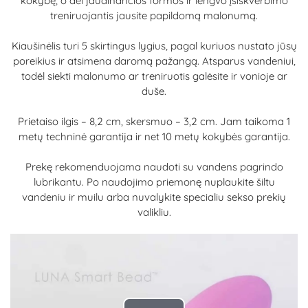
kokybę, o dėl jaudinančios formos ir lengvo įsiskverbimo
treniruojantis jausite papildomą malonumą.
Kiaušinėlis turi 5 skirtingus lygius, pagal kuriuos nustato jūsų
poreikius ir atsimena daromą pažangą. Atsparus vandeniui,
todėl siekti malonumo ar treniruotis galėsite ir vonioje ar
duše.
Prietaiso ilgis – 8,2 cm, skersmuo – 3,2 cm. Jam taikoma 1
metų techninė garantija ir net 10 metų kokybės garantija.
Prekę rekomenduojama naudoti su vandens pagrindo
lubrikantu. Po naudojimo priemonę nuplaukite šiltu
vandeniu ir muilu arba nuvalykite specialiu sekso prekių
valikliu.