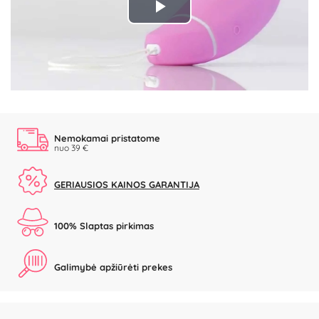
Play
Video
Nemokamai pristatome
nuo 39 €
GERIAUSIOS KAINOS GARANTIJA
100% Slaptas pirkimas
Galimybė apžiūrėti prekes