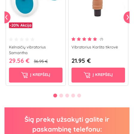
-20%
Akcija
(1)
Kelnaičių vibratorius
Vibratorius Karšta tikrovė
Samantha
29.56 €
21.95 €
36.95 €
Į KREPŠELĮ
Į KREPŠELĮ
Šią prekę užsakyti galite ir
paskambinę telefonu: