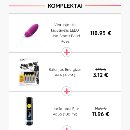
KOMPLEKTAI
Vibruojantis
kiaušinėlis LELO
118.95 €
Luna Smart Bead
Rose
3.90 €
Baterijos Energizer
3.12 €
AAA (4 vnt.)
14.95 €
Lubrikantas Pjur
11.96 €
Aqua (100 ml)