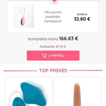
Vibruojantis
54.95 €
kiaušinėlis
32.80 €
Fantazijos.lt
166.83 €
Komplekto kaina
Sutaupote:
25.92 €
Į KREPŠELĮ
TOP PREKĖS