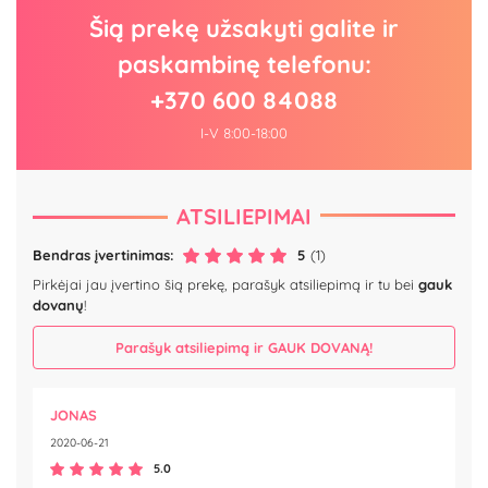
Šią prekę užsakyti galite ir
paskambinę telefonu:
+370 600 84088
I-V 8:00-18:00
ATSILIEPIMAI
Bendras įvertinimas:
5
(1)
Pirkėjai jau įvertino šią prekę, parašyk atsiliepimą ir tu bei
gauk
dovanų
!
Parašyk atsiliepimą ir GAUK DOVANĄ!
JONAS
2020-06-21
5.0