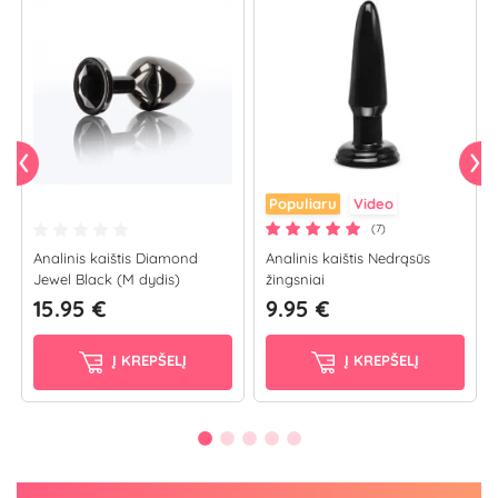
Populiaru
Video
(7)
Analinis kaištis Diamond
Analinis kaištis Nedrąsūs
Jewel Black (M dydis)
žingsniai
15.95 €
9.95 €
Į KREPŠELĮ
Į KREPŠELĮ