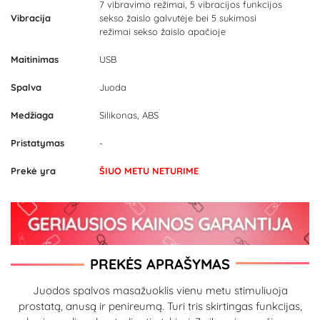
7 vibravimo režimai, 5 vibracijos funkcijos
Vibracija
sekso žaislo galvutėje bei 5 sukimosi
režimai sekso žaislo apačioje
Maitinimas
USB
Spalva
Juoda
Medžiaga
Silikonas, ABS
Pristatymas
-
Prekė yra
ŠIUO METU NETURIME
PREKĖS APRAŠYMAS
Juodos spalvos masažuoklis vienu metu stimuliuoja
prostatą, anusą ir penireumą. Turi tris skirtingas funkcijas,