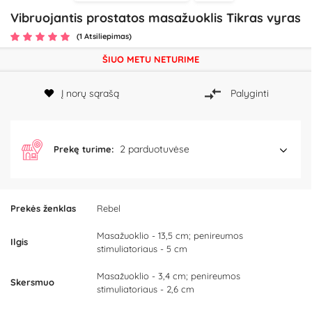
Vibruojantis prostatos masažuoklis Tikras vyras
(1 Atsiliepimas)
ŠIUO METU NETURIME
Į norų sąrašą
Palyginti
2 parduotuvėse
Prekę turime:
Prekės ženklas
Rebel
Masažuoklio - 13,5 cm; penireumos
Ilgis
stimuliatoriaus - 5 cm
Masažuoklio - 3,4 cm; penireumos
Skersmuo
stimuliatoriaus - 2,6 cm