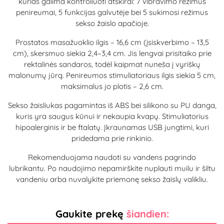
kurias galima kontroliuoti atskirai: 7 vibravimo režimus
penireumai, 5 funkcijas galvutėje bei 5 sukimosi režimus
sekso žaislo apačioje.
Prostatos masažuoklio ilgis – 16,6 cm (įsiskverbimo – 13,5
cm), skersmuo siekia 2,4–3,4 cm. Jis lengvai prisitaiko prie
rektalinės sandaros, todėl kaipmat nuneša į vyriškų
malonumų jūrą. Penireumos stimuliatoriaus ilgis siekia 5 cm,
maksimalus jo plotis – 2,6 cm.
Sekso žaisliukas pagamintas iš ABS bei silikono su PU danga,
kuris yra saugus kūnui ir nekaupia kvapų. Stimuliatorius
hipoalerginis ir be ftalatų. Įkraunamas USB jungtimi, kuri
pridedama prie rinkinio.
Rekomenduojama naudoti su vandens pagrindo
lubrikantu. Po naudojimo nepamirškite nuplauti muilu ir šiltu
vandeniu arba nuvalykite priemonę sekso žaislų valikliu.
Gaukite prekę
šiandien: