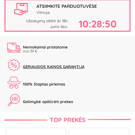
ATSIIMKITE PARDUOTUVĖSE
Vilniuje.
10:28:50
Užsakymą atlikti iki 18h
Jums liko:
Nemokamai pristatome
nuo 39 €
GERIAUSIOS KAINOS GARANTIJA
100% Slaptas pirkimas
Galimybė apžiūrėti prekes
TOP PREKĖS