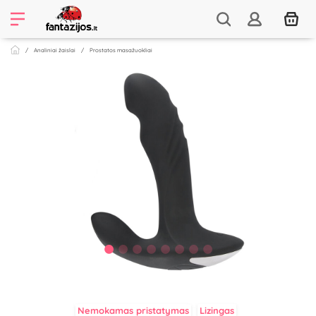
Analiniai žaislai
Prostatos masažuokliai
Nemokamas pristatymas
Lizingas