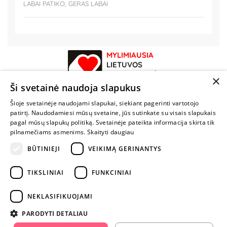
LABAI PATIKO, GERAS LABAI
MYLIMIAUSIA
LIETUVOS
ELEKTRONINĖ
×
PARDUOTUVĖ
Ši svetainė naudoja slapukus
Šioje svetainėje naudojami slapukai, siekiant pagerinti vartotojo
NENUSTOK
patirtį. Naudodamiesi mūsų svetaine, jūs sutinkate su visais slapukais
ŽAISTI
pagal mūsų slapukų politiką. Svetainėje pateikta informacija skirta tik
pilnamečiams asmenims.
Skaityti daugiau
BŪTINIEJI
VEIKIMĄ GERINANTYS
+370 600 84088
info@fantazijos.lt
TIKSLINIAI
FUNKCINIAI
P. Lukšio g. 2, Vilnius ("Sigma" teritorija)
NEKLASIFIKUOJAMI
facebook.com/Fantazijos.lt
PARODYTI DETALIAU
instagram.com/fantazijos.lt