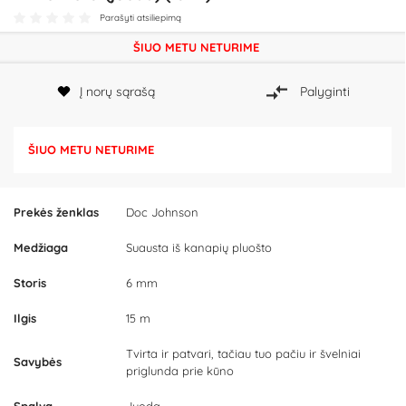
Parašyti atsiliepimą
ŠIUO METU NETURIME
Į norų sąrašą
Palyginti
ŠIUO METU NETURIME
Prekės ženklas
Doc Johnson
Medžiaga
Suausta iš kanapių pluošto
Storis
6 mm
Ilgis
15 m
Tvirta ir patvari, tačiau tuo pačiu ir švelniai
Savybės
priglunda prie kūno