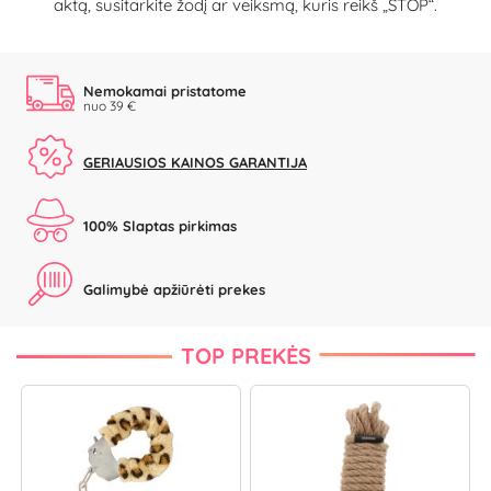
aktą, susitarkite žodį ar veiksmą, kuris reikš „STOP“.
Nemokamai pristatome
nuo 39 €
GERIAUSIOS KAINOS GARANTIJA
100% Slaptas pirkimas
Galimybė apžiūrėti prekes
TOP PREKĖS