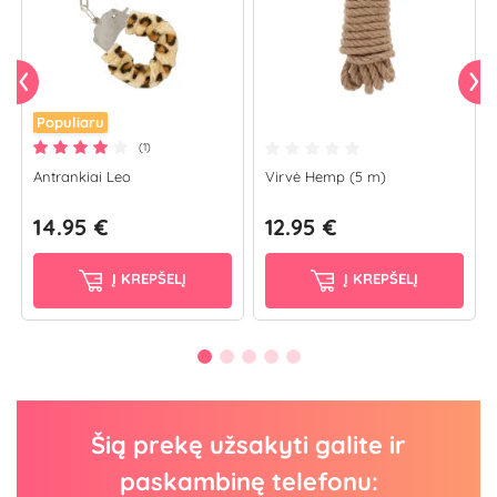
Populiaru
(1)
Antrankiai Leo
Virvė Hemp (5 m)
14.95 €
12.95 €
Į KREPŠELĮ
Į KREPŠELĮ
Šią prekę užsakyti galite ir
paskambinę telefonu: