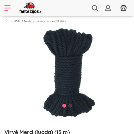
BDSM & Fetish
Virvės / Juostos / Raiščiai
Virvė Merci (juoda) (15 m)