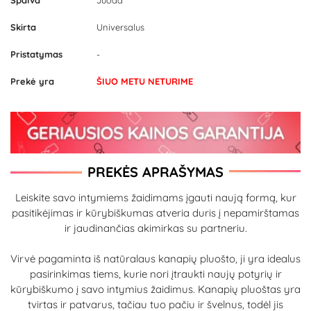
Spalva
Juoda
Skirta
Universalus
Pristatymas
-
Prekė yra
ŠIUO METU NETURIME
PREKĖS APRAŠYMAS
Leiskite savo intymiems žaidimams įgauti naują formą, kur
pasitikėjimas ir kūrybiškumas atveria duris į nepamirštamas
ir jaudinančias akimirkas su partneriu.
Virvė pagaminta iš natūralaus kanapių pluošto, ji yra idealus
pasirinkimas tiems, kurie nori įtraukti naujų potyrių ir
kūrybiškumo į savo intymius žaidimus. Kanapių pluoštas yra
tvirtas ir patvarus, tačiau tuo pačiu ir švelnus, todėl jis