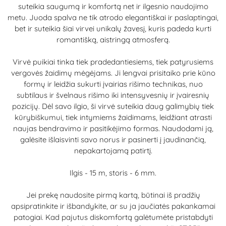
suteikia saugumą ir komfortą net ir ilgesnio naudojimo
metu. Juoda spalva ne tik atrodo elegantiškai ir paslaptingai,
bet ir suteikia šiai virvei unikalų žavesį, kuris padeda kurti
romantišką, aistringą atmosferą.
Virvė puikiai tinka tiek pradedantiesiems, tiek patyrusiems
vergovės žaidimų mėgėjams. Ji lengvai prisitaiko prie kūno
formų ir leidžia sukurti įvairias rišimo technikas, nuo
subtilaus ir švelnaus rišimo iki intensyvesnių ir įvairesnių
pozicijų. Dėl savo ilgio, ši virvė suteikia daug galimybių tiek
kūrybiškumui, tiek intymiems žaidimams, leidžiant atrasti
naujas bendravimo ir pasitikėjimo formas. Naudodami ją,
galėsite išlaisvinti savo norus ir pasinerti į jaudinančią,
nepakartojamą patirtį.
Ilgis - 15 m, storis - 6 mm.
Jei prekę naudosite pirmą kartą, būtinai iš pradžių
apsipratinkite ir išbandykite, ar su ja jaučiatės pakankamai
patogiai. Kad pajutus diskomfortą galėtumėte pristabdyti