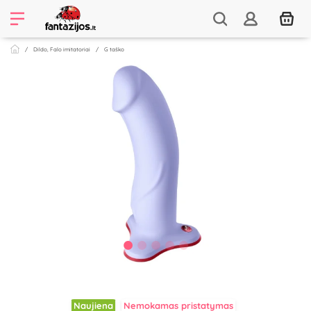
Dildo, Falo imitatoriai
G taško
Naujiena
Nemokamas pristatymas