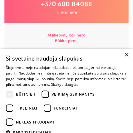
+370 600 84088
I-V 8:00-18:00
Atsiliepimų dar nėra
Būkite pirmi!
×
Parašyk atsiliepimą ir GAUK DOVANĄ!
Ši svetainė naudoja slapukus
Šioje svetainėje naudojami slapukai, siekiant pagerinti vartotojo
MYLIMIAUSIA
patirtį. Naudodamiesi mūsų svetaine, jūs sutinkate su visais slapukais
LIETUVOS
pagal mūsų slapukų politiką. Svetainėje pateikta informacija skirta tik
ELEKTRONINĖ
pilnamečiams asmenims.
Skaityti daugiau
PARDUOTUVĖ
BŪTINIEJI
VEIKIMĄ GERINANTYS
NENUSTOK
TIKSLINIAI
FUNKCINIAI
ŽAISTI
NEKLASIFIKUOJAMI
+370 600 84088
PARODYTI DETALIAU