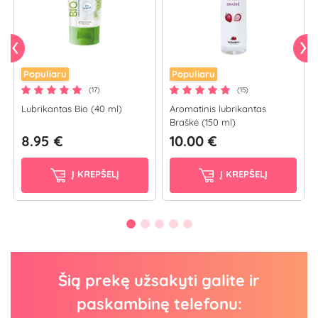
Populiaru
Populiaru
(17)
(15)
Lubrikantas Bio (40 ml)
Aromatinis lubrikantas
Braškė (150 ml)
8.95 €
10.00 €
Į KREPŠELĮ
Į KREPŠELĮ
Šią prekę užsakyti galite ir
paskambinę telefonu: