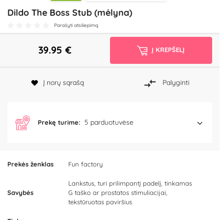
Dildo The Boss Stub (mėlyna)
Parašyti atsiliepimą
39.95
€
Į KREPŠELĮ
Į norų sąrašą
Palyginti
5 parduotuvėse
Prekę turime:
Prekės ženklas
Fun factory
Lankstus, turi prilimpantį padelį, tinkamas
Savybės
G taško ar prostatos stimuliacijai,
tekstūruotas paviršius