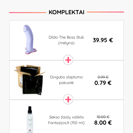
KOMPLEKTAI
Dildo The Boss Stub
39.95 €
(mėlyna)
0.99 €
Dvigubo slaptumo
0.79 €
pakuotė
10.00 €
Sekso žaislų valiklis
8.00 €
Fantazijos.lt (150 ml)