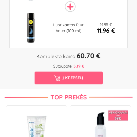
14.95 €
Lubrikantas Pjur
11.96 €
Aqua (100 ml)
60.70 €
Komplekto kaina
Sutaupote:
5.19 €
Į KREPŠELĮ
TOP PREKĖS