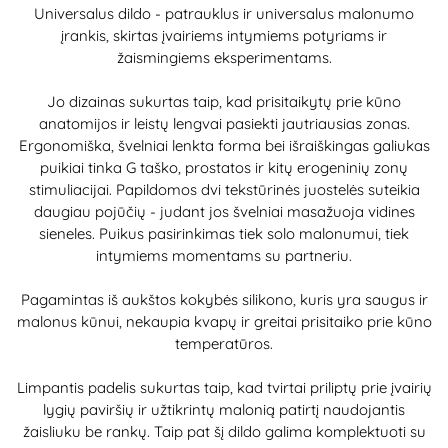
Universalus dildo - patrauklus ir universalus malonumo
įrankis, skirtas įvairiems intymiems potyriams ir
žaismingiems eksperimentams.
Jo dizainas sukurtas taip, kad prisitaikytų prie kūno
anatomijos ir leistų lengvai pasiekti jautriausias zonas.
Ergonomiška, švelniai lenkta forma bei išraiškingas galiukas
puikiai tinka G taško, prostatos ir kitų erogeninių zonų
stimuliacijai. Papildomos dvi tekstūrinės juostelės suteikia
daugiau pojūčių - judant jos švelniai masažuoja vidines
sieneles. Puikus pasirinkimas tiek solo malonumui, tiek
intymiems momentams su partneriu.
Pagamintas iš aukštos kokybės silikono, kuris yra saugus ir
malonus kūnui, nekaupia kvapų ir greitai prisitaiko prie kūno
temperatūros.
Limpantis padelis sukurtas taip, kad tvirtai priliptų prie įvairių
lygių paviršių ir užtikrintų malonią patirtį naudojantis
žaisliuku be rankų. Taip pat šį dildo galima komplektuoti su