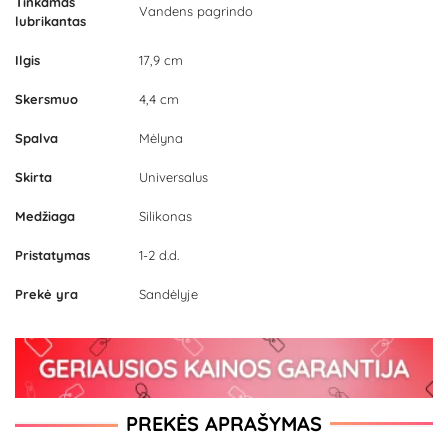
Tinkamas
Vandens pagrindo
lubrikantas
Ilgis
17,9 cm
Skersmuo
4,4 cm
Spalva
Mėlyna
Skirta
Universalus
Medžiaga
Silikonas
Pristatymas
1-2 d.d.
Prekė yra
Sandėlyje
PREKĖS APRAŠYMAS