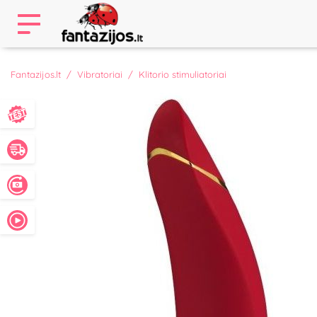
Fantazijos.lt
Vibratoriai
Klitorio stimuliatoriai