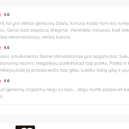
5.0
t, tai yra vienas geriausių žaislų, kuriuos kada nors esu turė
as.. Gerai, kad atsparus drėgmei. Vienintelis minusas, kad rei
Labai rekomenduoju, vertas kainos.
5.0
ios smulkmenos šiame stimuliatoriuje yra apgalvotos. Sukurta
lonumą visoms. Negalėjau patikėti,kad taip patiks. Patiko ir k
etikėjau,kad jis prasiskverbs taip giliai, suteiks tokią gilią ir ja
5.0
si geresnių orgazmų negu su šiuo... Jeigu norite pasijausti kai
s.