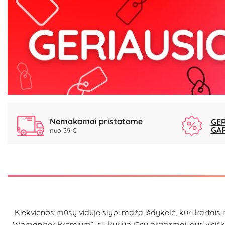
Nemokamai pristatome
GER
GA
nuo 39 €
Kiekvienos mūsų viduje slypi maža išdykėlė, kuri kartais nor
„Womanizer Premium“, su kuriuo jūsų orgazmai įgys visiškai