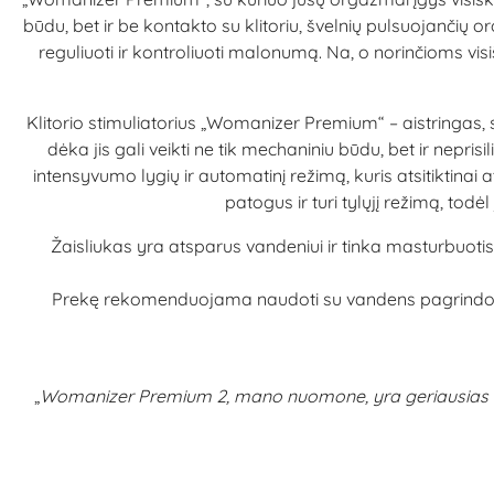
būdu, bet ir be kontakto su klitoriu, švelnių pulsuojančių
reguliuoti ir kontroliuoti malonumą. Na, o norinčioms vi
Klitorio stimuliatorius „Womanizer Premium“ – aistringas, 
dėka jis gali veikti ne tik mechaniniu būdu, bet ir nepri
intensyvumo lygių ir automatinį režimą, kuris atsitiktinai 
patogus ir turi tylųjį režimą, todė
Žaisliukas yra atsparus vandeniui ir tinka masturbuot
Prekę rekomenduojama naudoti su vandens pagrindo lubr
„
Womanizer Premium 2, mano nuomone, yra geriausias oro b