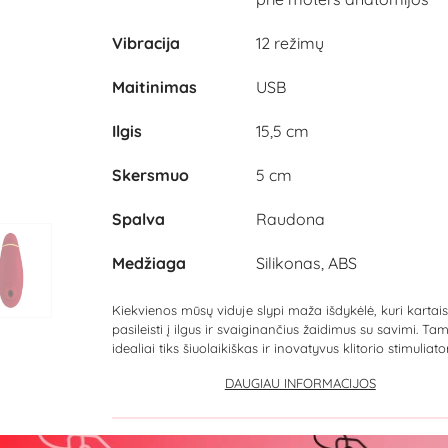
Vibracija
12 režimų
Maitinimas
USB
Ilgis
15,5 cm
Skersmuo
5 cm
Spalva
Raudona
Medžiaga
Silikonas, ABS
Kiekvienos mūsų viduje slypi maža išdykėlė, kuri kartais
pasileisti į ilgus ir svaiginančius žaidimus su savimi. Ta
idealiai tiks šiuolaikiškas ir inovatyvus klitorio stimuliatori
DAUGIAU INFORMACIJOS