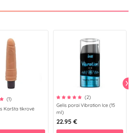
(2)
(1)
Gelis porai Vibration Ice (15
s Karšta tikrovė
ml)
22.95 €