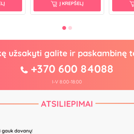
LĮ
Į KREPŠELĮ
kę užsakyti galite ir paskambinę t
+370 600 84088
I-V 8:00-18:00
ATSILIEPIMAI
i
gauk dovanų
!