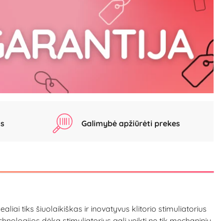
as
Galimybė apžiūrėti prekes
liai tiks šiuolaikiškas ir inovatyvus klitorio stimuliatorius
nologijos dėka stimuliatorius gali veikti ne tik mechaniniu