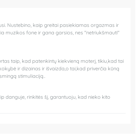
jusi. Nustebino, kaip greitai pasiekiamas orgazmas ir
kia muzikos fone ir gana garsios, nes "netriukšmauti"
s taip, kad patenkintų kiekvieną moterį, tikiu,kad tai
okybė ir dizainas ir išvaizda,o tai,kad priverčia kūną
usmingą stimuliaciją..
p danguje, rinkitės šį, garantuoju, kad nieko kito