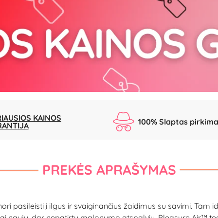
IAUSIOS KAINOS
100% Slaptas pirkim
RANTIJA
PREKĖS APRAŠYMAS
i pasileisti į ilgus ir svaiginančius žaidimus su savimi. Tam idea
 naujų, dar nepatirtų malonumo atspalvių. Pleasure Air™ tech