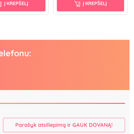
Į KREPŠELĮ
Į KREPŠELĮ
elefonu:
Parašyk atsiliepimą ir GAUK DOVANĄ!