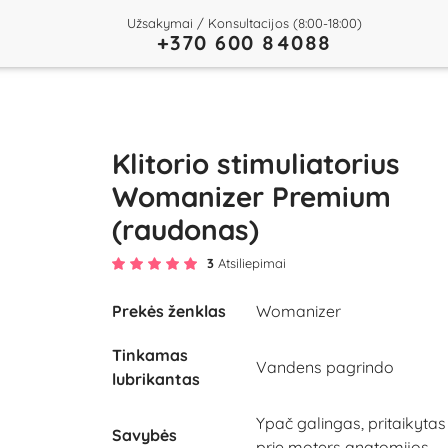
Užsakymai / Konsultacijos (8:00-18:00)
+370 600 84088
Klitorio stimuliatorius
Womanizer Premium
(raudonas)
3
Atsiliepimai
Prekės ženklas
Womanizer
Play
Tinkamas
Video
Vandens pagrindo
lubrikantas
Ypač galingas, pritaikytas
Savybės
prie moters anatomijos