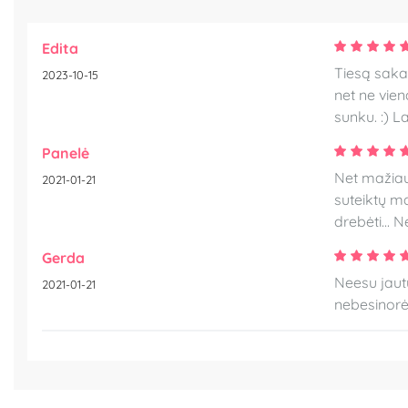
Edita
Tiesą sakan
2023-10-15
net ne vien
sunku. :) 
Panelė
Net mažiaus
2021-01-21
suteiktų ma
drebėti... N
Gerda
Neesu jautu
2021-01-21
nebesinorė