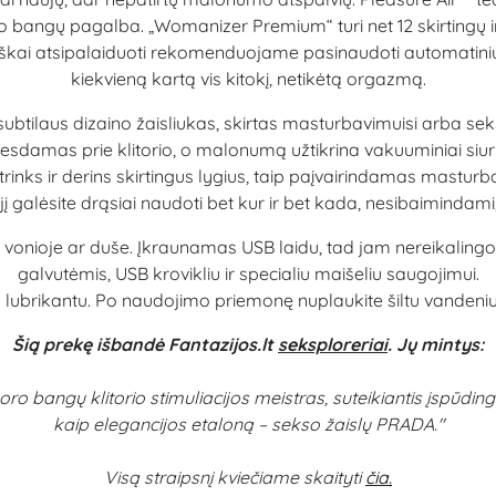
 oro bangų pagalba. „Womanizer Premium“ turi net 12 skirtingų
siškai atsipalaiduoti rekomenduojame pasinaudoti automatiniu r
kiekvieną kartą vis kitokį, netikėtą orgazmą.
subtilaus dizaino žaisliukas, skirtas masturbavimuisi arba sek
siliesdamas prie klitorio, o malonumą užtikrina vakuuminiai siur
atrinks ir derins skirtingus lygius, taip paįvairindamas mastur
l jį galėsite drąsiai naudoti bet kur ir bet kada, nesibaimindami
is vonioje ar duše. Įkraunamas USB laidu, tad jam nereikalin
galvutėmis, USB krovikliu ir specialiu maišeliu saugojimui.
ikantu. Po naudojimo priemonę nuplaukite šiltu vandeniu ir 
Šią prekę išbandė Fantazijos.lt
seksploreriai
. Jų mintys:
angų klitorio stimuliacijos meistras, suteikiantis įspūdingu
kaip elegancijos etaloną – sekso žaislų PRADA."
Visą straipsnį kviečiame skaityti
čia
.