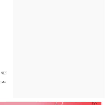
 nori
m
us...