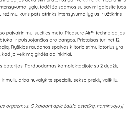
 intensyvumo lygių, todėl žaisdamos su savimi galėsite juos
ežimu, kuris pats atrinks intensyvumo lygius ir užtikrins
so paįvairinimui sueities metu. Pleasure Air™ technologijos
btukai ir pulsuojančios oro bangos. Prietaisas turi net 12
baciją. Ryškios raudonos spalvos klitorio stimuliatorius yra
, kad jo veikimą girdės aplinkiniai.
gos baterijos. Parduodamas komplektacijoje su 2 dydžių
muilu arba nuvalykite specialiu sekso prekių valikliu.
s orgazmus. O kalbant apie žaislo estetiką, nominuoju jį