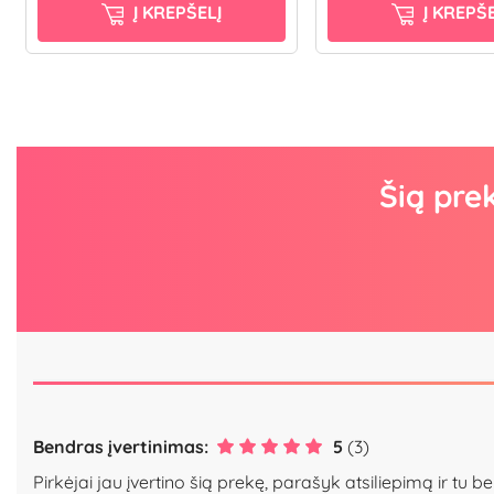
Į KREPŠELĮ
Į KREPŠE
Šią pre
Bendras įvertinimas:
5
(3)
Pirkėjai jau įvertino šią prekę, parašyk atsiliepimą ir tu be