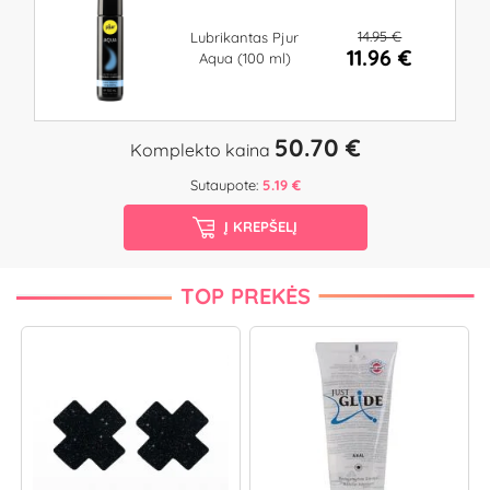
14.95 €
Lubrikantas Pjur
11.96 €
Aqua (100 ml)
50.70 €
Komplekto kaina
Sutaupote:
5.19 €
Į KREPŠELĮ
TOP PREKĖS