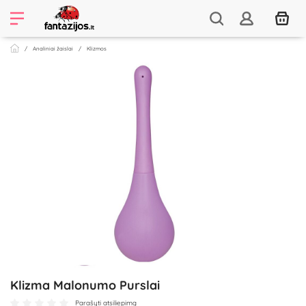
Analiniai žaislai
Klizmos
Klizma Malonumo Purslai
Parašyti atsiliepimą