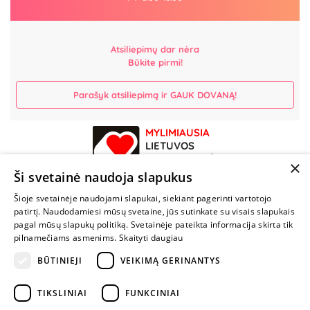
Atsiliepimų dar nėra
Būkite pirmi!
Parašyk atsiliepimą ir GAUK DOVANĄ!
MYLIMIAUSIA
LIETUVOS
ELEKTRONINĖ
×
PARDUOTUVĖ
Ši svetainė naudoja slapukus
Šioje svetainėje naudojami slapukai, siekiant pagerinti vartotojo
NENUSTOK
patirtį. Naudodamiesi mūsų svetaine, jūs sutinkate su visais slapukais
ŽAISTI
pagal mūsų slapukų politiką. Svetainėje pateikta informacija skirta tik
pilnamečiams asmenims.
Skaityti daugiau
BŪTINIEJI
VEIKIMĄ GERINANTYS
+370 600 84088
info@fantazijos.lt
TIKSLINIAI
FUNKCINIAI