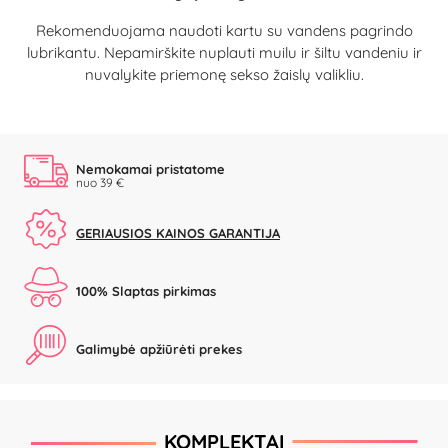
Rekomenduojama naudoti kartu su vandens pagrindo
lubrikantu. Nepamirškite nuplauti muilu ir šiltu vandeniu ir
nuvalykite priemonę sekso žaislų valikliu.
Nemokamai pristatome
nuo 39 €
GERIAUSIOS KAINOS GARANTIJA
100% Slaptas pirkimas
Galimybė apžiūrėti prekes
KOMPLEKTAI