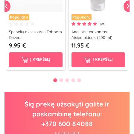
Populiaru
Populiaru
(25)
Spenelių aksesuaras Taboom
Analinis lubrikantas
Covers
Atsipalaiduok (200 ml)
9.95 €
11.95 €
Į KREPŠELĮ
Į KREPŠELĮ
Šią prekę užsakyti galite ir
paskambinę telefonu:
+370 600 84088
I-V 8:00-18:00