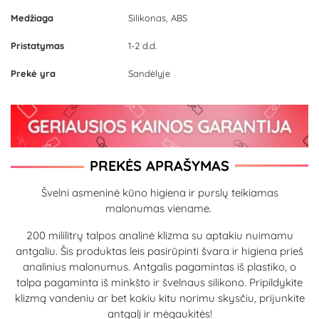
Medžiaga
Silikonas, ABS
Pristatymas
1-2 d.d.
Prekė yra
Sandėlyje
PREKĖS APRAŠYMAS
Švelni asmeninė kūno higiena ir purslų teikiamas
malonumas viename.
200 mililitrų talpos analinė klizma su aptakiu nuimamu
antgaliu. Šis produktas leis pasirūpinti švara ir higiena prieš
analinius malonumus. Antgalis pagamintas iš plastiko, o
talpa pagaminta iš minkšto ir švelnaus silikono. Pripildykite
klizmą vandeniu ar bet kokiu kitu norimu skysčiu, prijunkite
antgalį ir mėgaukitės!