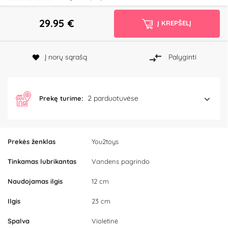
29.95
€
Į KREPŠELĮ
Į norų sąrašą
Palyginti
2 parduotuvėse
Prekę turime:
Prekės ženklas
You2toys
Tinkamas lubrikantas
Vandens pagrindo
Naudojamas ilgis
12 cm
Ilgis
23 cm
Spalva
Violetinė