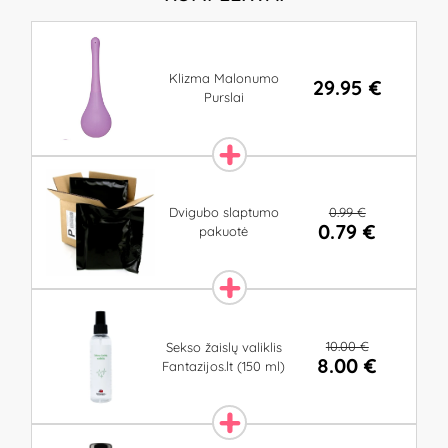
Klizma Malonumo
29.95 €
Purslai
0.99 €
Dvigubo slaptumo
0.79 €
pakuotė
10.00 €
Sekso žaislų valiklis
8.00 €
Fantazijos.lt (150 ml)