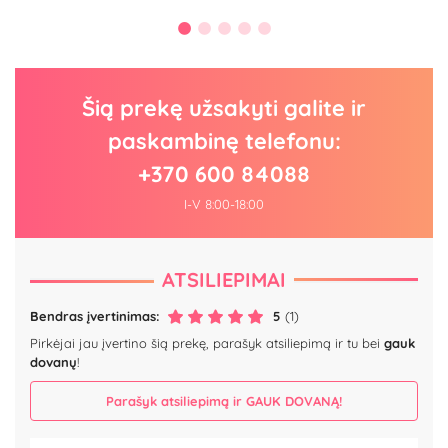
Šią prekę užsakyti galite ir
paskambinę telefonu:
+370 600 84088
I-V 8:00-18:00
ATSILIEPIMAI
Bendras įvertinimas:
5
(1)
Pirkėjai jau įvertino šią prekę, parašyk atsiliepimą ir tu bei
gauk
dovanų
!
Parašyk atsiliepimą ir GAUK DOVANĄ!