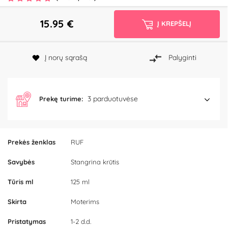
15.95
€
Į KREPŠELĮ
Į norų sąrašą
Palyginti
3 parduotuvėse
Prekę turime:
Prekės ženklas
RUF
Savybės
Stangrina krūtis
Tūris ml
125 ml
Skirta
Moterims
Pristatymas
1-2 d.d.