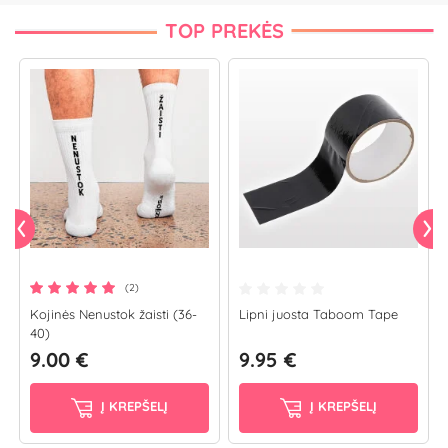
TOP PREKĖS
(2)
Kojinės Nenustok žaisti (36-
Lipni juosta Taboom Tape
40)
9.00 €
9.95 €
Į KREPŠELĮ
Į KREPŠELĮ