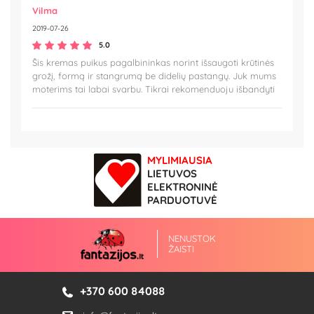
Vilma
2019-07-26
5.0
Šis kremas puikus pagalbininkas norint išsaugoti krūtinės
grožį, formą ir stangrumą be didelių pastangų. Juk mums
moterims tai labai svarbu. Tikrai rekomenduoju išbandyti
MYLIMIAUSIA
LIETUVOS
ELEKTRONINĖ
PARDUOTUVĖ
NENUSTOK
ŽAISTI
+370 600 84088