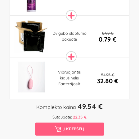
0.99 €
Dvigubo slaptumo
0.79 €
pakuotė
Vibruojantis
54.95 €
kiaušinėlis
32.80 €
Fantazijos.lt
49.54 €
Komplekto kaina
Sutaupote:
22.35 €
Į KREPŠELĮ