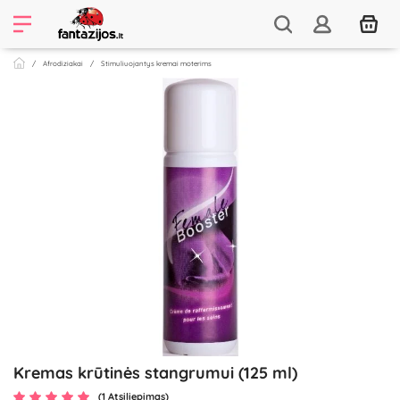
Afrodiziakai
Stimuliuojantys kremai moterims
Kremas krūtinės stangrumui (125 ml)
(1 Atsiliepimas)