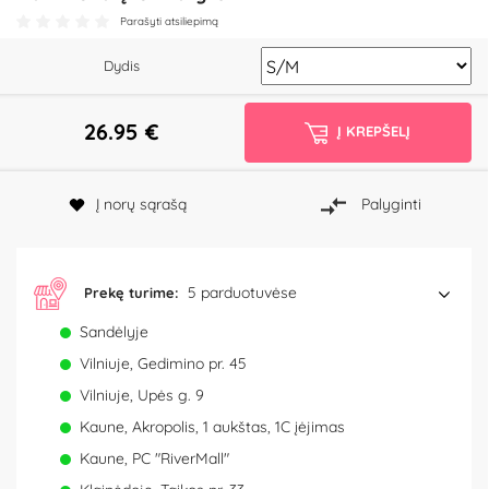
Parašyti atsiliepimą
Dydis
26.95
€
Į KREPŠELĮ
Į norų sąrašą
Palyginti
5 parduotuvėse
Prekę turime:
Sandėlyje
Vilniuje, Gedimino pr. 45
Vilniuje, Upės g. 9
Kaune, Akropolis, 1 aukštas, 1C įėjimas
Kaune, PC "RiverMall"