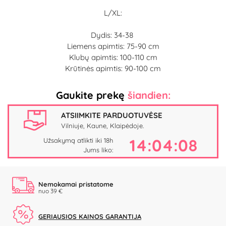
L/XL:
Dydis: 34-38
Liemens apimtis: 75-90 cm
Klubų apimtis: 100-110 cm
Krūtinės apimtis: 90-100 cm
Gaukite prekę
šiandien:
ATSIIMKITE PARDUOTUVĖSE
Vilniuje, Kaune, Klaipėdoje.
14:04:07
Užsakymą atlikti iki 18h
Jums liko:
Nemokamai pristatome
nuo 39 €
GERIAUSIOS KAINOS GARANTIJA