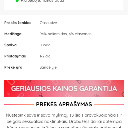
Klaipėdoje, Taikos pr. 33
Prekės ženklas
Obsessive
Medžiaga
94% poliamidas, 6% elastanas
Spalva
Juoda
Pristatymas
1-2 d.d.
Prekė yra
Sandėlyje
PREKĖS APRAŠYMAS
Nustebink save ir savo mylimąjį su šiais provokuojančiais ir
be galo seksualiais naktinukais. Drabužėlis dailiai aptempia
kūną, apnuogina krūtinę, o spenelius uždengia prabangiai