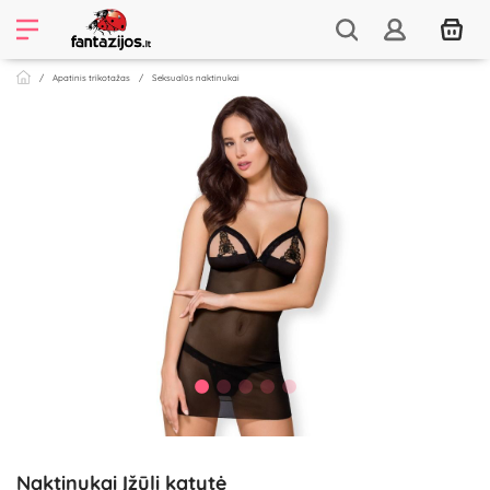
Apatinis trikotažas
Seksualūs naktinukai
Naktinukai Įžūli katytė