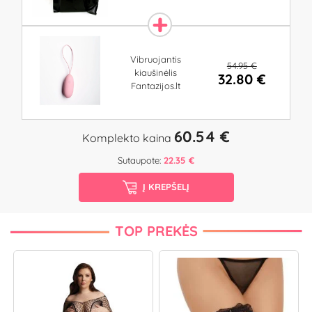
Vibruojantis
54.95 €
kiaušinėlis
32.80 €
Fantazijos.lt
60.54 €
Komplekto kaina
Sutaupote:
22.35 €
Į KREPŠELĮ
TOP PREKĖS