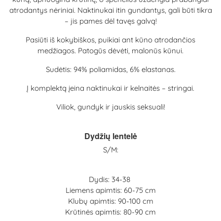
atrodantys nėriniai. Naktinukai itin gundantys, gali būti tikra
– jis pames dėl tavęs galvą!
Pasiūti iš kokybiškos, puikiai ant kūno atrodančios
medžiagos. Patogūs dėvėti, malonūs kūnui.
Sudėtis: 94% poliamidas, 6% elastanas.
Į komplektą įeina naktinukai ir kelnaitės – stringai.
Viliok, gundyk ir jauskis seksuali!
Dydžių lentelė
S/M:
Dydis: 34-38
Liemens apimtis: 60-75 cm
Klubų apimtis: 90-100 cm
Krūtinės apimtis: 80-90 cm