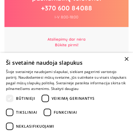
+370 600 84088
I-V 8:00-18:00
Atsiliepimų dar nėra
Būkite pirmi!
×
Parašyk atsiliepimą ir GAUK DOVANĄ!
Ši svetainė naudoja slapukus
Šioje svetainėje naudojami slapukai, siekiant pagerinti vartotojo
MYLIMIAUSIA
patirtį. Naudodamiesi mūsų svetaine, jūs sutinkate su visais slapukais
LIETUVOS
pagal mūsų slapukų politiką. Svetainėje pateikta informacija skirta tik
ELEKTRONINĖ
pilnamečiams asmenims.
Skaityti daugiau
PARDUOTUVĖ
BŪTINIEJI
VEIKIMĄ GERINANTYS
NENUSTOK
TIKSLINIAI
FUNKCINIAI
ŽAISTI
NEKLASIFIKUOJAMI
+370 600 84088