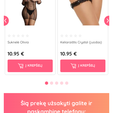
Suknelė Olivia
Keliaraištis Crystal (juodas)
10.95 €
10.95 €
Į KREPŠELĮ
Į KREPŠELĮ
Šią prekę užsakyti galite ir
paskambinę telefonu: