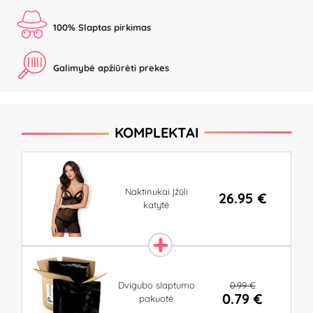
100% Slaptas pirkimas
Galimybė apžiūrėti prekes
KOMPLEKTAI
Naktinukai Įžūli
26.95 €
katytė
0.99 €
Dvigubo slaptumo
0.79 €
pakuotė