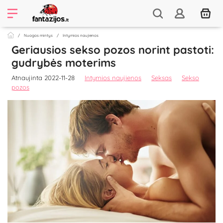
Nuogos mintys
Intymios naujienos
Geriausios sekso pozos norint pastoti:
gudrybės moterims
Atnaujinta 2022-11-28
Intymios naujienos
Seksas
Sekso
pozos