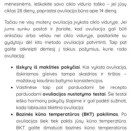
mėnesinėms. Ieškokite savo ciklo vidurio taško – jei jūsų
ciklas 28 dienų, paprastai ovuliacija būna apie 14 dieną.
Tačiau ne visų moterų ovuliacija įvyksta ciklo viduryje. Jei
jums sunku pastoti ir įtariate, kad ovuliacija gali būti
anksčiau arba vėliau nei ciklo viduryje, pasitarkite su
gydytoju dėl kito metodo ovuliacijai patvirtinti. Taip pat
galite atkreipti dėmesį į tokius požymius, kurie rodo
ovuliaciją:
Išskyrų iš makšties pokyčiai
. Kai vyksta ovuliacija,
išskiriamos gleivės tampa skaidrios ir tirštos –
maždaug kiaušinio baltymo konsistencijos.
Vaistinėse taip pat parduodami be recepto
parduodami
ovuliacijos nustatymo testai
. Šie testai
ieško hormonų pokyčių šlapime ir gali padėti sužinoti,
kada labiausiai tikėtina ovuliacija.
Bazinės kūno temperatūros (BKT) pakilimas
. Po
ovuliacijos šiek tiek pakils jūsų kūno temperatūra.
BKT galite išmatuoti bazinės kūno temperatūros