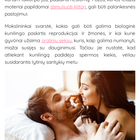
moteriai papildomai
stimuliuoti klitorį
, gali būti palankesnės
pastojimui.
Mokslininkai svarstė, kokia gali būti galima biologinė
kunilingo paskirtis reprodukcijai. Ir žmonės, ir kai kurie
gyvūnai užsiima
oraliniu seksu
, kuris, kaip galima numanyti,
mažai susijęs su dauginimusi. Tačiau jie nustatė, kad
atliekant kunilingą padidėja spermos kiekis, vėliau
susidarantis lytinių santykių metu.