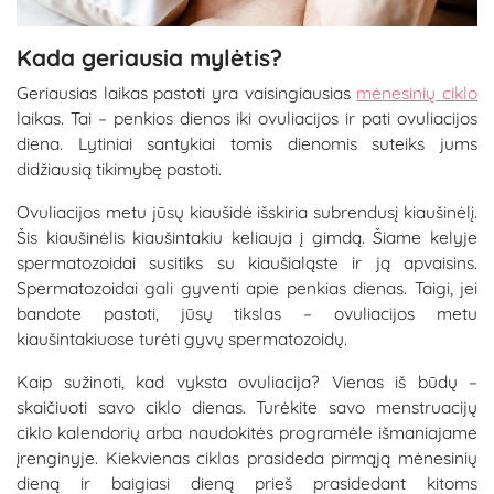
Kada geriausia mylėtis?
Geriausias laikas pastoti yra vaisingiausias
mėnesinių ciklo
laikas. Tai – penkios dienos iki ovuliacijos ir pati ovuliacijos
diena. Lytiniai santykiai tomis dienomis suteiks jums
didžiausią tikimybę pastoti.
Ovuliacijos metu jūsų kiaušidė išskiria subrendusį kiaušinėlį.
Šis kiaušinėlis kiaušintakiu keliauja į gimdą. Šiame kelyje
spermatozoidai susitiks su kiaušialąste ir ją apvaisins.
Spermatozoidai gali gyventi apie penkias dienas. Taigi, jei
bandote pastoti, jūsų tikslas – ovuliacijos metu
kiaušintakiuose turėti gyvų spermatozoidų.
Kaip sužinoti, kad vyksta ovuliacija? Vienas iš būdų –
skaičiuoti savo ciklo dienas. Turėkite savo menstruacijų
ciklo kalendorių arba naudokitės programėle išmaniajame
įrenginyje. Kiekvienas ciklas prasideda pirmąją mėnesinių
dieną ir baigiasi dieną prieš prasidedant kitoms