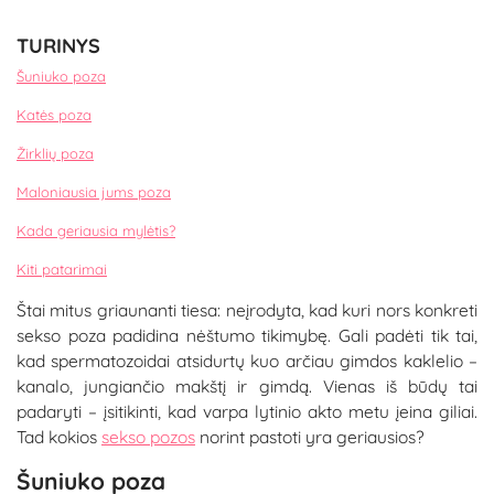
TURINYS
Šuniuko poza
Katės poza
Žirklių poza
Maloniausia jums poza
Kada geriausia mylėtis?
Kiti patarimai
Štai mitus griaunanti tiesa: neįrodyta, kad kuri nors konkreti
sekso poza padidina nėštumo tikimybę. Gali padėti tik tai,
kad spermatozoidai atsidurtų kuo arčiau gimdos kaklelio –
kanalo, jungiančio makštį ir gimdą. Vienas iš būdų tai
padaryti – įsitikinti, kad varpa lytinio akto metu įeina giliai.
Tad kokios
sekso pozos
norint pastoti yra geriausios?
Šuniuko poza