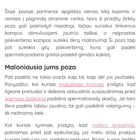
Šioje pozoje partneriai apglėbia vienas kitą kojomis ir
remiasi į pagrindą atramine ranka. Nors iš pradžių žirklių
poza gali pasirodyti nepatogi, tačiau suradus tinkamus
kampus stimuliuojami jautrūs taškai, o neįprastas
įsiskverbimo kampas suteiks tikrą malonumą! Ši poza taip
pat suteikia gilų įsiskverbimą, kuris gali padėti
spermatozoidams greitai pasiekti gimdos kaklelį.
Maloniausia jums poza
Pati padėtis ne tokia svarbi kaip tai, kaip dėl jos jaučiatės.
Pavyzdžiui, kai kuriais
moksliniais tyrimais
įrodyta, kad
ilgesnė preliudija ir didesnis seksualinis susijaudinimas prieš
spermos išsiliejimą
padidina spermatozoidų skaičių. Jei tam
tikra padėtis labiau jaudina, tai gali padidinti vaisingumą –
tik nežinoma, kiek.
Kai kuriais tyrimais įrodyta, kad
moters orgazmas
,
patiriamas prieš pat ejakuliaciją, jos metu arba praėjus
kuriam laikui po jos, padidina nėštumą. Pozos, kurios leidžia