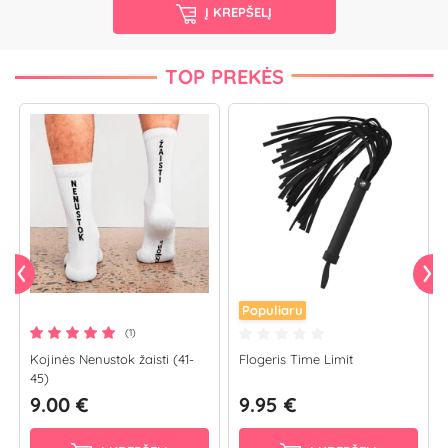
Į KREPŠELĮ
TOP PREKĖS
Populiaru
(1)
Kojinės Nenustok žaisti (41-
Flogeris Time Limit
45)
9.00 €
9.95 €