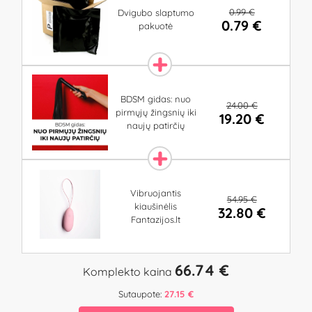
0.99 €
Dvigubo slaptumo
0.79 €
pakuotė
BDSM gidas: nuo
24.00 €
pirmųjų žingsnių iki
19.20 €
naujų patirčių
Vibruojantis
54.95 €
kiaušinėlis
32.80 €
Fantazijos.lt
66.74 €
Komplekto kaina
Sutaupote:
27.15 €