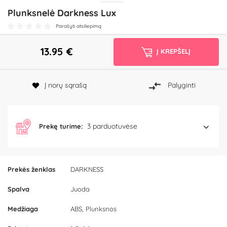
Plunksnelė Darkness Lux
Parašyti atsiliepimą
13.95
€
Į KREPŠELĮ
Į norų sąrašą
Palyginti
3 parduotuvėse
Prekę turime:
Prekės ženklas
DARKNESS
Spalva
Juoda
Medžiaga
ABS, Plunksnos