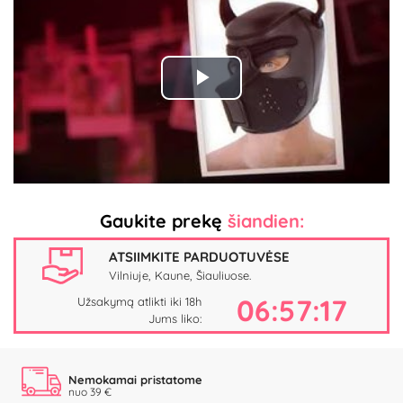
Play
Video
Gaukite prekę
šiandien:
ATSIIMKITE PARDUOTUVĖSE
Vilniuje, Kaune, Šiauliuose.
06:57:16
Užsakymą atlikti iki 18h
Jums liko:
Nemokamai pristatome
nuo 39 €