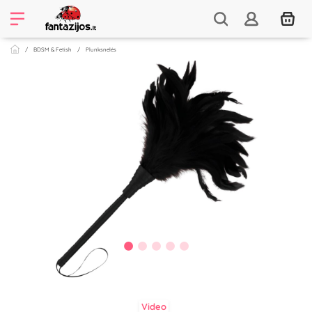
BDSM & Fetish
Plunksnelės
Video