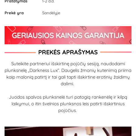
Pristatymas
1-2 d.d.
Prekė yra
Sandėlyje
PREKĖS APRAŠYMAS
Suteikite partneriui išskirtinę pojūčių sesiją, naudodami
plunksnelę „Darkness Lux“. Daugelis žmonių kutenimą priima
kaip malonią patirtį ir tai gali tapti išskirtine erotinių žaidimų
dalimi.
Juodos spalvos plunksnelė turi patogią rankenėlę ir kilpą
laikymui, o itin švelnios plunksnos leis patirti išskirtinius
pojūčius.