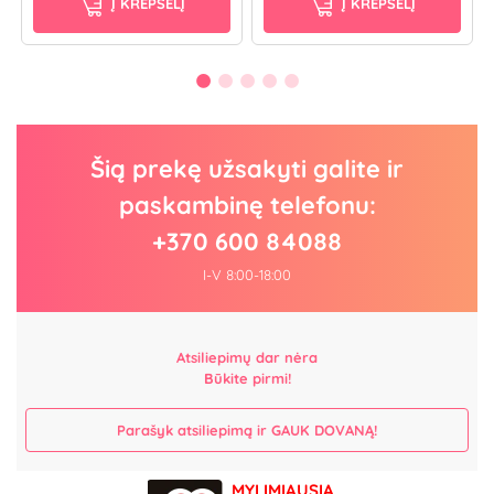
Į KREPŠELĮ
Į KREPŠELĮ
Šią prekę užsakyti galite ir
paskambinę telefonu:
+370 600 84088
I-V 8:00-18:00
Atsiliepimų dar nėra
Būkite pirmi!
Parašyk atsiliepimą ir GAUK DOVANĄ!
MYLIMIAUSIA