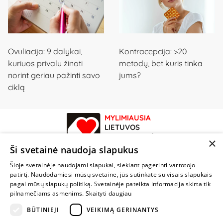
Ovuliacija: 9 dalykai,
Kontracepcija: >20
kuriuos privalu žinoti
metodų, bet kuris tinka
norint geriau pažinti savo
jums?
ciklą
MYLIMIAUSIA
LIETUVOS
ELEKTRONINĖ
×
PARDUOTUVĖ
Ši svetainė naudoja slapukus
Šioje svetainėje naudojami slapukai, siekiant pagerinti vartotojo
NENUSTOK
patirtį. Naudodamiesi mūsų svetaine, jūs sutinkate su visais slapukais
ŽAISTI
pagal mūsų slapukų politiką. Svetainėje pateikta informacija skirta tik
pilnamečiams asmenims.
Skaityti daugiau
+370 600 84088
BŪTINIEJI
VEIKIMĄ GERINANTYS