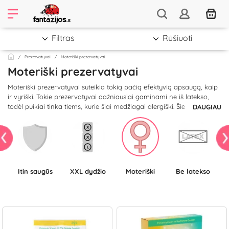
Filtras
Rūšiuoti
Prezervatyvai
Moteriški prezervatyvai
Moteriški prezervatyvai
Moteriški prezervatyvai suteikia tokią pačią efektyvią apsaugą, kaip
ir vyriški. Tokie prezervatyvai dažniausiai gaminami ne iš latekso,
todėl puikiai tinka tiems, kurie šiai medžiagai alergiški. Šie
DAUGIAU
prezervatyvai gali būti įdedami iš anksto, todėl nereikės nutraukti
malonumo. Puiki alternatyva nemėgstantiems standartinių
prezervatyvų ir norintiems išbandyti šį tą naujo.
Itin saugūs
XXL dydžio
Moteriški
be latekso