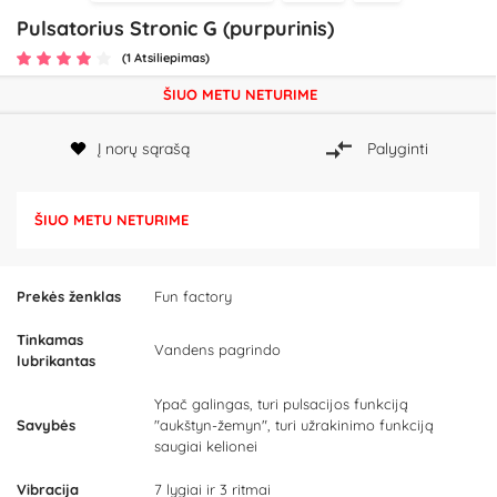
Pulsatorius Stronic G (purpurinis)
(1 Atsiliepimas)
ŠIUO METU NETURIME
Į norų sąrašą
Palyginti
ŠIUO METU NETURIME
Prekės ženklas
Fun factory
Tinkamas
Vandens pagrindo
lubrikantas
Ypač galingas, turi pulsacijos funkciją
Savybės
"aukštyn-žemyn", turi užrakinimo funkciją
saugiai kelionei
Vibracija
7 lygiai ir 3 ritmai