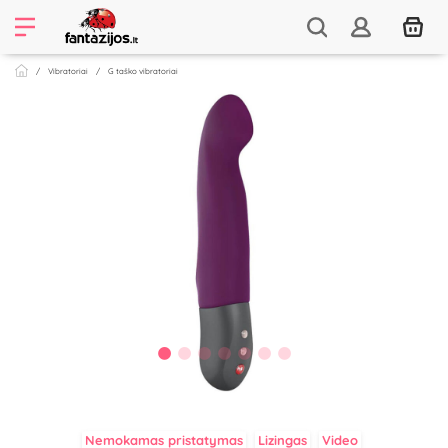
Vibratoriai
G taško vibratoriai
Nemokamas pristatymas
Lizingas
Video