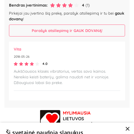
Bendras įvertinimas:
4
(1)
Pirkėjai jau įvertino šią prekę, parašyk atsiliepimą ir tu bei
gauk
dovanų
!
Parašyk atsiliepimą ir GAUK DOVANĄ!
Vita
2018-05-26
4.0
Aukščiausios klasės vibratorius, vertas savo kainos.
Nereikia keisti baterijų, galima naudoti net ir vonioje.
Džiaugiuosi labai šia preke.
MYLIMIAUSIA
LIETUVOS
ELEKTRONINĖ
×
PARDUOTUVĖ
Ši svetainė naudoja slapukus