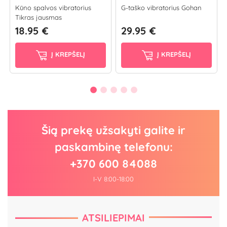
Kūno spalvos vibratorius
G-taško vibratorius Gohan
Tikras jausmas
18.95 €
29.95 €
Į KREPŠELĮ
Į KREPŠELĮ
Šią prekę užsakyti galite ir
paskambinę telefonu:
+370 600 84088
I-V 8:00-18:00
ATSILIEPIMAI