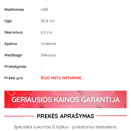
Maitinimas
USB
Ilgis
20,8 cm
Skersmuo
4,2 cm
Spalva
Violetinė
Medžiaga
Silikonas
Pristatymas
-
Prekė yra
ŠIUO METU NETURIME
PREKĖS APRAŠYMAS
Specialiai sukurtas G taškui - pulsatorius bestseleris.