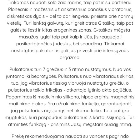
Tinkamas naudoti solo žaidimams, taip pat ir su partneriu.
Plonesnis ir mažesnis už ankstesnius panašius vibratorius,
diskretiškas dydis – dėl to dar lengviau prieisite prie norimų
vietelių. Turi lenktą galvutę, kuri greit atras G tašką, taip pat
galėsite liesti ir kitas erogenines zonas. G-taškas mėgsta
masažus lygiai taip pat kaip ir Jūs, jis reaguoja į
pasikartojančius judesius, bei spaudimą. Tinkamai
nustatytas pulsatorius gali jus privesti prie intensyvaus
orgazmo.
Pulsatorius turi 7 greičius ir 3 ritmo nustatymus. Nuo vos
juntamo iki beprotybės. Pulsatorius nuo vibratoriaus skiriasi
tuo, jog vibratorius tiesiog vibruoja nustatytu greičiu, o
pulsatorius teikia frikcijas - atkartoja lytinio akto pojūčius.
Pagamintas iš medicininio silikono, hipoalerginis, magnetinis
maitinimo blokas. Yra užrakinimo funkcija, garantuojanti,
jog pulsatorius neįsijungs netinkamu laiku. Taip pat yra
mygtukas, kurį paspaudus pulsatorius iš karto išsijungia. Turi
atminties funkciją - prisimins Jūsų mėgstamiausiąjį ritmą.
Prekę rekomenduojama naudoti su vandens pagrindo