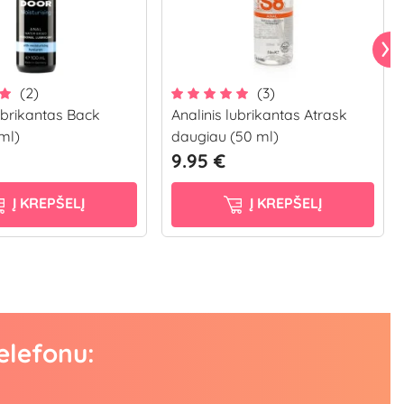
(2)
(3)
lubrikantas Back
Analinis lubrikantas Atrask
ml)
daugiau (50 ml)
9.95 €
Į KREPŠELĮ
Į KREPŠELĮ
elefonu: