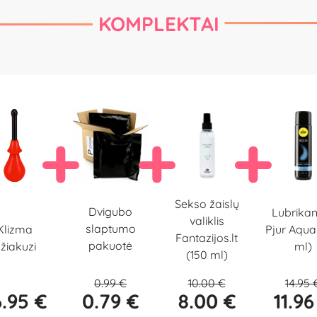
KOMPLEKTAI
Sekso žaislų
Dvigubo
Lubrikan
valiklis
slaptumo
Klizma
Pjur Aqua
Fantazijos.lt
pakuotė
žiakuzi
ml)
(150 ml)
0.99 €
10.00 €
14.95 
.95 €
0.79 €
8.00 €
11.96