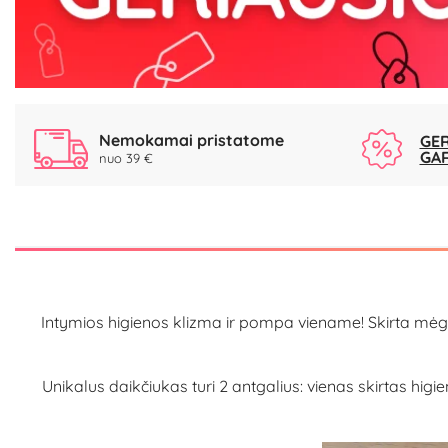
Nemokamai pristatome
GER
GA
nuo 39 €
Intymios higienos klizma ir pompa viename! Skirta mėgst
Unikalus daikčiukas turi 2 antgalius: vienas skirtas higien