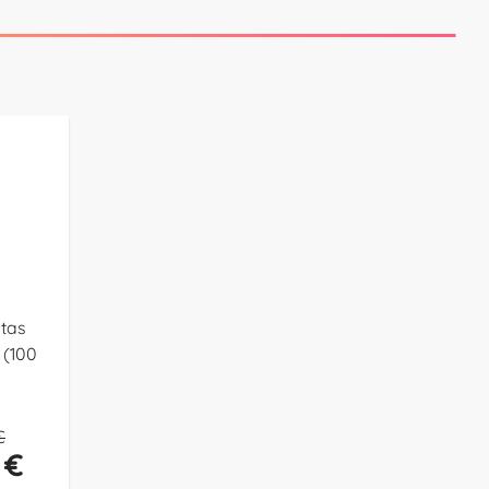
tas
 (100
€
 €