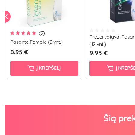
(3)
Prezervatyvai Pasa
Pasante Female (3 vnt.)
(12 vnt.)
8.95 €
9.95 €
Į KREPŠELĮ
Į KREPŠE
Šią pre