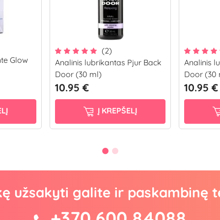
(2)
nte Glow
Analinis lubrikantas Pjur Back
Analinis 
Door (30 ml)
Door (30 
10.95 €
10.95 €
LĮ
Į KREPŠELĮ
kę užsakyti galite ir paskambinę t
+370 600 84088