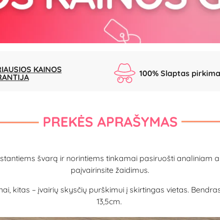
IAUSIOS KAINOS
100% Slaptas pirkim
RANTIJA
PREKĖS APRAŠYMAS
antiems švarą ir norintiems tinkamai pasiruošti analiniam arba
paįvairinsite žaidimus.
ai, kitas – įvairių skysčių purškimui į skirtingas vietas. Bendras
13,5cm.