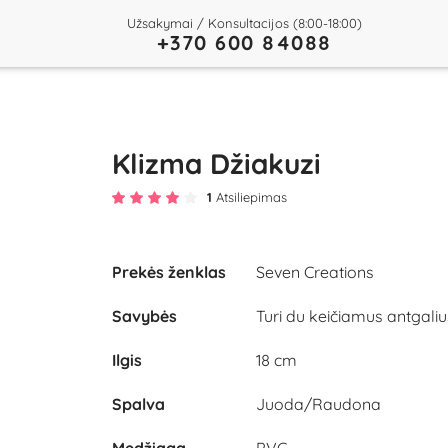
Užsakymai / Konsultacijos (8:00-18:00)
+370 600 84088
Klizma Džiakuzi
1
Atsiliepimas
Prekės ženklas
Seven Creations
Savybės
Turi du keičiamus antgaliu
Play
Ilgis
18 cm
Video
Spalva
Juoda/Raudona
Medžiaga
PVC