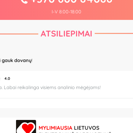
I-V 8:00-18:00
ATSILIEPIMAI
i
gauk dovanų
!
4.0
a. Labai reikalinga visiems analinio mėgėjams!
MYLIMIAUSIA
LIETUVOS