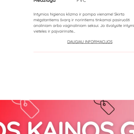
Intymios higienos klizma ir pompa viename! Skirta
mėgstantiems švarą ir norintiems tinkamai pasiruošti
analiniam arba vaginaliniam seksui. Ja išvalysite intym
vieteles ir paįvairinsite...
DAUGIAU INFORMACIJOS