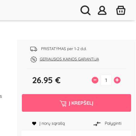
PRISTATYMAS per 1-2 d.d.
GERIAUSIOS KAINOS GARANTIJA
26.95
€
–
+
s
Į KREPŠELĮ
Į norų sąrašą
Palyginti