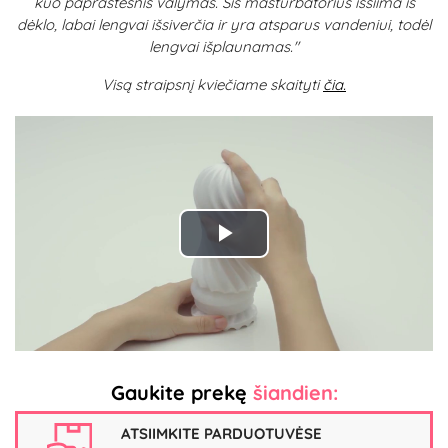
kuo paprastesnis valymas. Šis masturbatorius išsiima iš
dėklo, labai lengvai išsiverčia ir yra atsparus vandeniui, todėl
lengvai išplaunamas."
Visą straipsnį kviečiame skaityti
čia.
Play
Video
Gaukite prekę
šiandien:
ATSIIMKITE PARDUOTUVĖSE