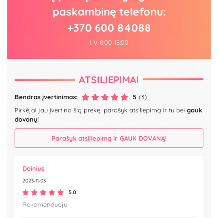
paskambinę telefonu:
+370 600 84088
I-V 8:00-18:00
ATSILIEPIMAI
Bendras įvertinimas:
5
(3)
Pirkėjai jau įvertino šią prekę, parašyk atsiliepimą ir tu bei
gauk
dovanų
!
Parašyk atsiliepimą ir GAUK DOVANĄ!
Dainius
2023-11-03
5.0
Rekomenduoju