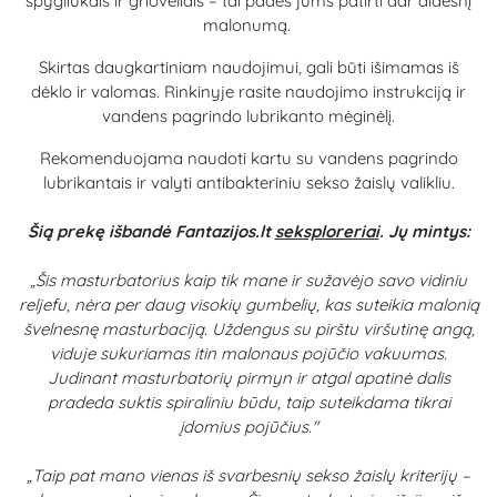
spygliukais ir grioveliais – tai padės jums patirti dar didesnį
malonumą.
Skirtas daugkartiniam naudojimui, gali būti išimamas iš
dėklo ir valomas. Rinkinyje rasite naudojimo instrukciją ir
vandens pagrindo lubrikanto mėginėlį.
Rekomenduojama naudoti kartu su vandens pagrindo
lubrikantais ir valyti antibakteriniu sekso žaislų valikliu.
Šią prekę išbandė Fantazijos.lt
seksploreriai
. Jų mintys:
„Šis masturbatorius kaip tik mane ir sužavėjo savo vidiniu
reljefu, nėra per daug visokių gumbelių, kas suteikia malonią
švelnesnę masturbaciją. Uždengus su pirštu viršutinę angą,
viduje sukuriamas itin malonaus pojūčio vakuumas.
Judinant masturbatorių pirmyn ir atgal apatinė dalis
pradeda suktis spiraliniu būdu, taip suteikdama tikrai
įdomius pojūčius."
„Taip pat mano vienas iš svarbesnių sekso žaislų kriterijų –