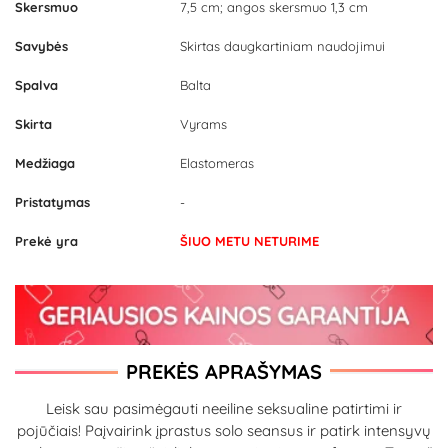
Skersmuo
7,5 cm; angos skersmuo 1,3 cm
Savybės
Skirtas daugkartiniam naudojimui
Spalva
Balta
Skirta
Vyrams
Medžiaga
Elastomeras
Pristatymas
-
Prekė yra
ŠIUO METU NETURIME
PREKĖS APRAŠYMAS
Leisk sau pasimėgauti neeiline seksualine patirtimi ir
pojūčiais! Paįvairink įprastus solo seansus ir patirk intensyvų