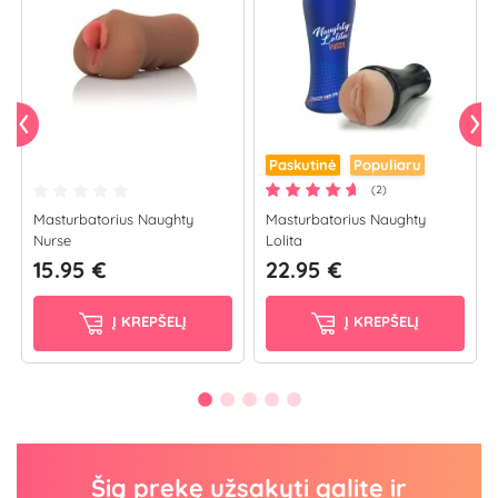
Paskutinė
Populiaru
(2)
Masturbatorius Naughty
Masturbatorius Naughty
Nurse
Lolita
15.95 €
22.95 €
Į KREPŠELĮ
Į KREPŠELĮ
Šią prekę užsakyti galite ir