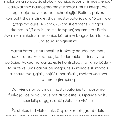
malonumą su šiuo žaisliuku - garsios japonų firmos „Tenga“
daugkartinio naudojimo masturbatoriumi su integruota
reguliuojamo vakuumo technologija! Baltos spalvos,
kompaktiškas ir diskretiškas masturbatorius yra 15 cm ilgio
(įterpimo gylis 14,5 cm), 7,5 cm skersmens, ( angos
skersmuo 1,3 cm ir yra itin tamprus)pagamintas iš itin
švelnios, minkštos ir malonios kūnui medžiagos, kuri taip pat
yra saugi ir higieniška.
Masturbatorius turi neeiline funkciją: naudojimo metu
sukuriamas vakuumas, kuris dar labiau intensyvina
pojūčius. Vakuumo lygi galėsite kontroliuoti rankiniu būdu –
tai suteiks jums galimybę mėgautis skirtingais skirtingais
suspaudimo lygiais, pojūčiu panašiais į moters vaginos
raumenų įtempimą.
Dar vienas privalumas: masturbatorius turi siurbimo
funkciją, jos privalumus patirti galėsite, užspaudę pirštu
specialią angą, esančią žaisliuko viršuje.
Žaisliukas turi vidinę tekstūrą, dekoruotą gumbeliais,