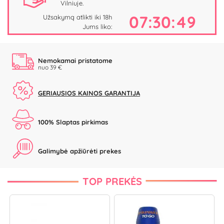
Vilniuje.
07:30:48
Užsakymą atlikti iki 18h
Jums liko:
Nemokamai pristatome
nuo 39 €
GERIAUSIOS KAINOS GARANTIJA
100% Slaptas pirkimas
Galimybė apžiūrėti prekes
TOP PREKĖS