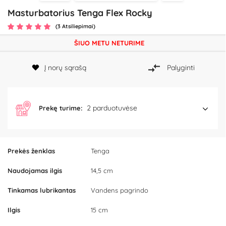
Masturbatorius Tenga Flex Rocky
(3 Atsiliepimai)
ŠIUO METU NETURIME
Į norų sąrašą
Palyginti
2 parduotuvėse
Prekę turime:
Prekės ženklas
Tenga
Naudojamas ilgis
14,5 cm
Tinkamas lubrikantas
Vandens pagrindo
Ilgis
15 cm