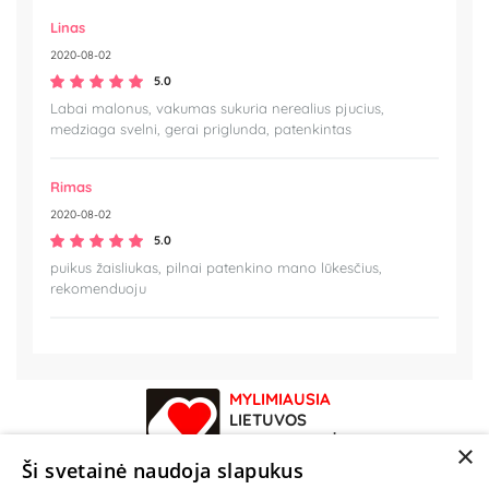
Linas
2020-08-02
5.0
Labai malonus, vakumas sukuria nerealius pjucius,
medziaga svelni, gerai priglunda, patenkintas
Rimas
2020-08-02
5.0
puikus žaisliukas, pilnai patenkino mano lūkesčius,
rekomenduoju
MYLIMIAUSIA
LIETUVOS
ELEKTRONINĖ
×
PARDUOTUVĖ
Ši svetainė naudoja slapukus