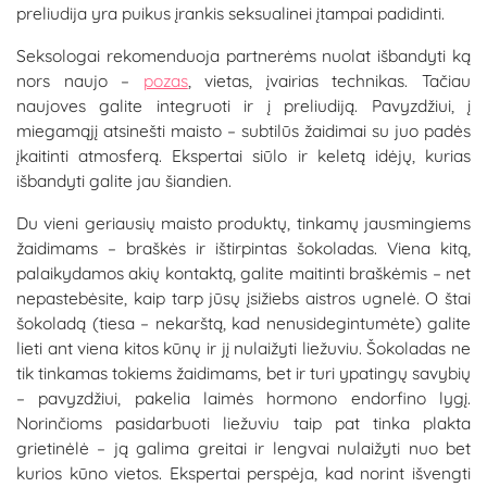
preliudija yra puikus įrankis seksualinei įtampai padidinti.
Seksologai rekomenduoja partnerėms nuolat išbandyti ką
nors naujo –
pozas
, vietas, įvairias technikas. Tačiau
naujoves galite integruoti ir į preliudiją. Pavyzdžiui, į
miegamąjį atsinešti maisto – subtilūs žaidimai su juo padės
įkaitinti atmosferą. Ekspertai siūlo ir keletą idėjų, kurias
išbandyti galite jau šiandien.
Du vieni geriausių maisto produktų, tinkamų jausmingiems
žaidimams – braškės ir ištirpintas šokoladas. Viena kitą,
palaikydamos akių kontaktą, galite maitinti braškėmis – net
nepastebėsite, kaip tarp jūsų įsižiebs aistros ugnelė. O štai
šokoladą (tiesa – nekarštą, kad nenusidegintumėte) galite
lieti ant viena kitos kūnų ir jį nulaižyti liežuviu. Šokoladas ne
tik tinkamas tokiems žaidimams, bet ir turi ypatingų savybių
– pavyzdžiui, pakelia laimės hormono endorfino lygį.
Norinčioms pasidarbuoti liežuviu taip pat tinka plakta
grietinėlė – ją galima greitai ir lengvai nulaižyti nuo bet
kurios kūno vietos. Ekspertai perspėja, kad norint išvengti