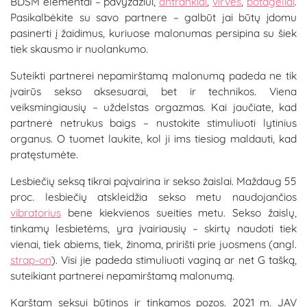
BDSM elementai – pavyzdžiui,
antrankiai
,
virvės
,
botagėliai
.
Pasikalbėkite su savo partnere – galbūt jai būtų įdomu
pasinerti į žaidimus, kuriuose malonumas persipina su šiek
tiek skausmo ir nuolankumo.
Suteikti partnerei nepamirštamą malonumą padeda ne tik
įvairūs sekso aksesuarai, bet ir technikos. Viena
veiksmingiausių – uždelstas orgazmas. Kai jaučiate, kad
partnerė netrukus baigs – nustokite stimuliuoti lytinius
organus. O tuomet laukite, kol ji ims tiesiog maldauti, kad
pratęstumėte.
Lesbiečių seksą tikrai paįvairina ir sekso žaislai. Maždaug 55
proc. lesbiečių atskleidžia sekso metu naudojančios
vibratorius
bene kiekvienos sueities metu. Sekso žaislų,
tinkamų lesbietėms, yra įvairiausių – skirtų naudoti tiek
vienai, tiek abiems, tiek, žinoma, pririšti prie juosmens (angl.
strap-on
). Visi jie padeda stimuliuoti vaginą ar net G tašką,
suteikiant partnerei nepamirštamą malonumą.
Karštam seksui būtinos ir tinkamos pozos. 2021 m. JAV