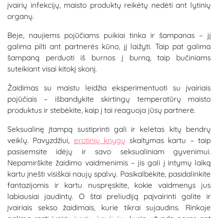
įvairių infekcijų, maisto produktų reikėtų nedėti ant lytinių
organų.
Beje, naujiems pojūčiams puikiai tinka ir šampanas – jį
galima pilti ant partnerės kūno, jį laižyti. Taip pat galima
šampaną perduoti iš burnos į burną, taip bučiniams
suteikiant visai kitokį skonį.
Žaidimas su maistu leidžia eksperimentuoti su įvairiais
pojūčiais – išbandykite skirtingų temperatūrų maisto
produktus ir stebėkite, kaip į tai reaguoja jūsų partnerė.
Seksualinę įtampą sustiprinti gali ir keletas kitų bendrų
veiklų. Pavyzdžiui,
erotinių knygų
skaitymas kartu – taip
pasisemsite idėjų ir savo seksualiniam gyvenimui.
Nepamirškite žaidimo vaidmenimis – jis gali į intymų laiką
kartu įnešti visiškai naujų spalvų. Pasikalbėkite, pasidalinkite
fantazijomis ir kartu nuspręskite, kokie vaidmenys jus
labiausiai jaudintų. O štai preliudiją paįvairinti galite ir
įvairiais sekso žaidimais, kurie tikrai sujaudins. Rinkoje