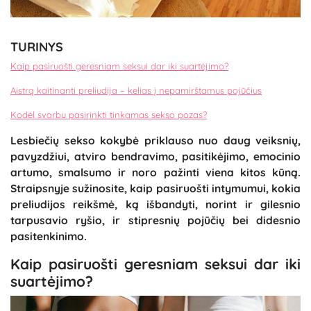
TURINYS
Kaip pasiruošti geresniam seksui dar iki suartėjimo?
Aistrą kaitinanti preliudija – kelias į nepamirštamus pojūčius
Kodėl svarbu pasirinkti tinkamas sekso pozas?
Lesbiečių sekso kokybė priklauso nuo daug veiksnių,
pavyzdžiui, atviro bendravimo, pasitikėjimo, emocinio
artumo, smalsumo ir noro pažinti viena kitos kūną.
Straipsnyje sužinosite, kaip pasiruošti intymumui, kokia
preliudijos reikšmė, ką išbandyti, norint ir gilesnio
tarpusavio ryšio, ir stipresnių pojūčių bei didesnio
pasitenkinimo.
Kaip pasiruošti geresniam seksui dar iki
suartėjimo?