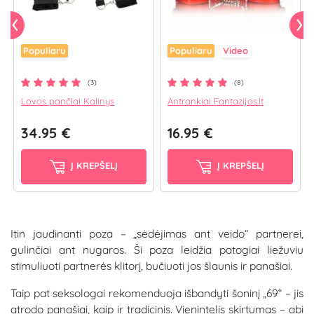
Populiaru
Populiaru
Video
(3)
(8)
Lovos pančiai Kalinys
Antrankiai Fantazijos.lt
34.95 €
16.95 €
Į KREPŠELĮ
Į KREPŠELĮ
Itin jaudinanti poza – „sėdėjimas ant veido“ partnerei,
gulinčiai ant nugaros. Ši poza leidžia patogiai liežuviu
stimuliuoti partnerės klitorį, bučiuoti jos šlaunis ir panašiai.
Taip pat seksologai rekomenduoja išbandyti šoninį „69“ – jis
atrodo panašiai, kaip ir tradicinis. Vienintelis skirtumas – abi