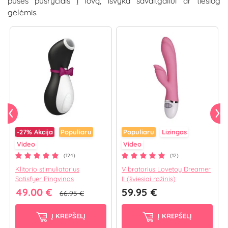
pusės pusryčiais į lovą, išvyka savaitgaliui ar tiesiog
gėlėmis.
-27%
Akcija
Populiaru
Populiaru
Lizingas
Video
Video
(124)
(12)
Klitorio stimuliatorius
Vibratorius Lovetoy Dreamer
Satisfyer Pingvinas
II (šviesiai rožinis)
49.00 €
59.95 €
66.95 €
Į KREPŠELĮ
Į KREPŠELĮ