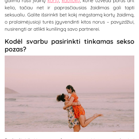
galima rasti įvairių
kortų
,
kauliukų
, kurie užveda poras ant
kelio, tačiau net ir paprasčiausias žaidimas gali tapti
seksualiu. Galite išsirinkti bet kokį mėgstamą kortų žaidimą,
o pralaimėjusioji turės įgyvendinti kitos norus – pavyzdžiui,
nusirengti ar atlikti kunilingą savo partnerei.
Kodėl svarbu pasirinkti tinkamas sekso
pozas?