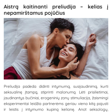
Aistrą kaitinanti preliudija – kelias į
nepamirštamus pojūčius
Preliudija padeda didinti intymumą, susijaudinimą, kurti
seksualinę įtampą, stiprinti malonumą. Lėti prisilietimai,
jaudinantys bučiniai, erogeninių zonų stimuliacija, žaismingi
eksperimentai leidžia partnerėms geriau viena kitą pajusti
ir leistis į intymumo kupiną kelionę. Anot seksologų,