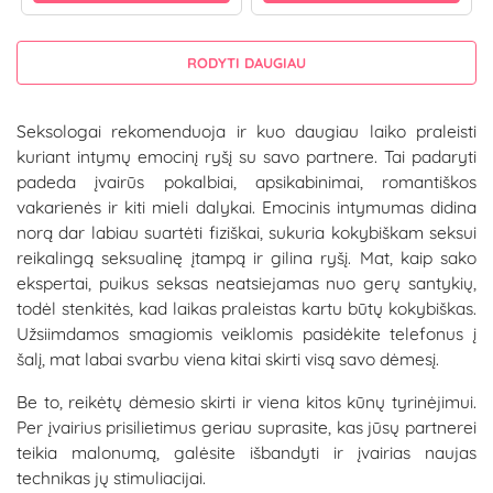
RODYTI DAUGIAU
Seksologai rekomenduoja ir kuo daugiau laiko praleisti
kuriant intymų emocinį ryšį su savo partnere. Tai padaryti
padeda įvairūs pokalbiai, apsikabinimai, romantiškos
vakarienės ir kiti mieli dalykai. Emocinis intymumas didina
norą dar labiau suartėti fiziškai, sukuria kokybiškam seksui
reikalingą seksualinę įtampą ir gilina ryšį. Mat, kaip sako
ekspertai, puikus seksas neatsiejamas nuo gerų santykių,
todėl stenkitės, kad laikas praleistas kartu būtų kokybiškas.
Užsiimdamos smagiomis veiklomis pasidėkite telefonus į
šalį, mat labai svarbu viena kitai skirti visą savo dėmesį.
Be to, reikėtų dėmesio skirti ir viena kitos kūnų tyrinėjimui.
Per įvairius prisilietimus geriau suprasite, kas jūsų partnerei
teikia malonumą, galėsite išbandyti ir įvairias naujas
technikas jų stimuliacijai.