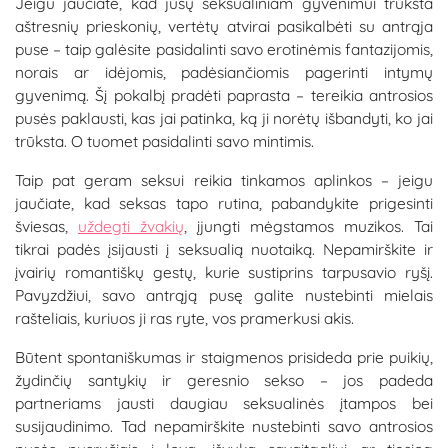
Jeigu jaučiate, kad jūsų seksualiniam gyvenimui trūksta
aštresnių prieskonių, vertėtų atvirai pasikalbėti su antrąja
puse – taip galėsite pasidalinti savo erotinėmis fantazijomis,
norais ar idėjomis, padėsiančiomis pagerinti intymų
gyvenimą. Šį pokalbį pradėti paprasta – tereikia antrosios
pusės paklausti, kas jai patinka, ką ji norėtų išbandyti, ko jai
trūksta. O tuomet pasidalinti savo mintimis.
Taip pat geram seksui reikia tinkamos aplinkos – jeigu
jaučiate, kad seksas tapo rutina, pabandykite prigesinti
šviesas,
uždegti žvakių
, įjungti mėgstamos muzikos. Tai
tikrai padės įsijausti į seksualią nuotaiką. Nepamirškite ir
įvairių romantiškų gestų, kurie sustiprins tarpusavio ryšį.
Pavyzdžiui, savo antrąją pusę galite nustebinti mielais
rašteliais, kuriuos ji ras ryte, vos pramerkusi akis.
Būtent spontaniškumas ir staigmenos prisideda prie puikių,
žydinčių santykių ir geresnio sekso – jos padeda
partneriams jausti daugiau seksualinės įtampos bei
susijaudinimo. Tad nepamirškite nustebinti savo antrosios