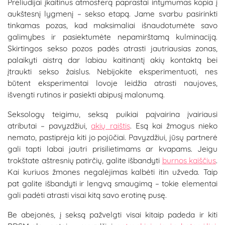
Preliudijai įkaitinus atmosferą paprastai intymumas kopia į
aukštesnį lygmenį – sekso etapą. Jame svarbu pasirinkti
tinkamas pozas, kad maksimaliai išnaudotumėte savo
galimybes ir pasiektumėte nepamirštamą kulminaciją.
Skirtingos sekso pozos padės atrasti jautriausias zonas,
palaikyti aistrą dar labiau kaitinantį akių kontaktą bei
įtraukti sekso žaislus. Nebijokite eksperimentuoti, nes
būtent eksperimentai lovoje leidžia atrasti naujoves,
išvengti rutinos ir pasiekti abipusį malonumą.
Seksologų teigimu, seksą puikiai paįvairina įvairiausi
atributai – pavyzdžiui,
akių raištis
. Esą kai žmogus nieko
nemato, pastiprėja kiti jo pojūčiai. Pavyzdžiui, jūsų partnerė
gali tapti labai jautri prisilietimams ar kvapams. Jeigu
trokštate aštresnių patirčių, galite išbandyti
burnos kaiščius
.
Kai kuriuos žmones negalėjimas kalbėti itin užveda. Taip
pat galite išbandyti ir lengvą smaugimą – tokie elementai
gali padėti atrasti visai kitą savo erotinę pusę.
Be abejonės, į seksą pažvelgti visai kitaip padeda ir kiti