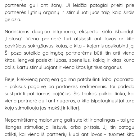
partnerės guli ant šonų. Ji leidžia patogiai prieiti prie
partnerės lytinių organų ir stimuliuoti juos taip, kaip širdis
geidžia.
Norinčioms daugiau intymumo, ekspertai siūlo išbandyti
„Lotusą“. Viena partnerė turi atsisėsti ant lovos ar kito
paviršiaus sukryžiavusi kojas, o kita – kojomis apsikabinti ją.
Ši poza suteikia galimybę partnerėms būti itin arti viena
kitos, lengvai pasiekti lūpas, spenelius, kaklą ir kitas kūno
dalis, kartu stimuliuojant ir viena kitos lytinius organus.
Beje, kiekvieną pozą esą galima patobulinti labai paprastai
– pakišus pagalvę po partnerės sėdmenimis. Tai padeda
sustiprinti patiriamus pojūčius. Šis triukas puikiai tinka, kai
viena partnerė guli ant nugaros, o kita įsipatoginusi jai tarp
kojų stimuliuoja jos makštį ir klitorį.
Nepamirštamą malonumą gali suteikti ir analingas – tai yra
išangės stimuliacija liežuviu arba pirštais. Jį itin patogu
atlikti, kai viena iš partnerių klūpi ant lovos – tuomet kita