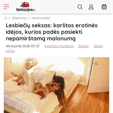
Nuogos mintys
Intymios naujienos
Lesbiečių seksas: karštos erotinės
idėjos, kurios padės pasiekti
nepamirštamą malonumą
Atnaujinta 2026-03-27
Intymios naujienos
Seksas
Sekso
pozos