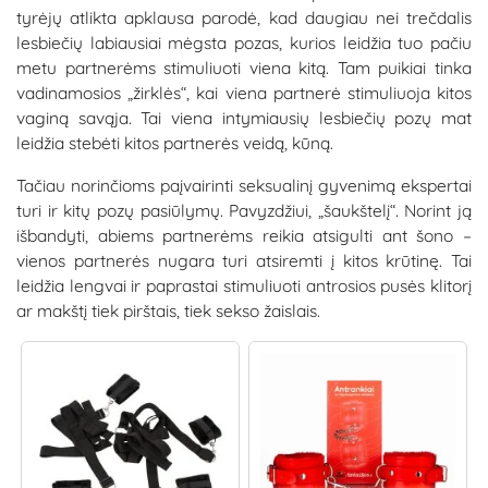
tyrėjų atlikta apklausa parodė, kad daugiau nei trečdalis
lesbiečių labiausiai mėgsta pozas, kurios leidžia tuo pačiu
metu partnerėms stimuliuoti viena kitą. Tam puikiai tinka
vadinamosios „žirklės“, kai viena partnerė stimuliuoja kitos
vaginą savąja. Tai viena intymiausių lesbiečių pozų mat
leidžia stebėti kitos partnerės veidą, kūną.
Tačiau norinčioms paįvairinti seksualinį gyvenimą ekspertai
turi ir kitų pozų pasiūlymų. Pavyzdžiui, „šaukštelį“. Norint ją
išbandyti, abiems partnerėms reikia atsigulti ant šono –
vienos partnerės nugara turi atsiremti į kitos krūtinę. Tai
leidžia lengvai ir paprastai stimuliuoti antrosios pusės klitorį
ar makštį tiek pirštais, tiek sekso žaislais.