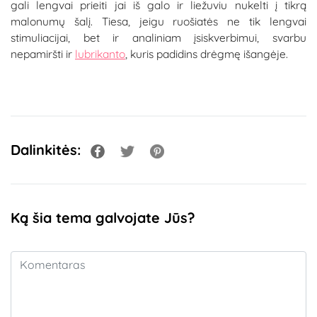
gali lengvai prieiti jai iš galo ir liežuviu nukelti į tikrą
malonumų šalį. Tiesa, jeigu ruošiatės ne tik lengvai
stimuliacijai, bet ir analiniam įsiskverbimui, svarbu
nepamiršti ir
lubrikanto
, kuris padidins drėgmę išangėje.
Dalinkitės:
Ką šia tema galvojate Jūs?