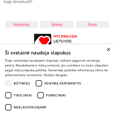
kaip išmatuoti?
Naujienos
Seksas
Pozos
MYLIMIAUSIA
LIETUVOS
ELEKTRONINĖ
×
PARDUOTUVĖ
Ši svetainė naudoja slapukus
Šioje svetainėje naudojami slapukai, siekiant pagerinti vartotojo
NENUSTOK
patirtį. Naudodamiesi mūsų svetaine, jūs sutinkate su visais slapukais
ŽAISTI
pagal mūsų slapukų politiką. Svetainėje pateikta informacija skirta tik
pilnamečiams asmenims.
Skaityti daugiau
+370 600 84088
BŪTINIEJI
VEIKIMĄ GERINANTYS
info@fantazijos.lt
TIKSLINIAI
FUNKCINIAI
P. Lukšio g. 2, Vilnius ("Sigma" teritorija)
NEKLASIFIKUOJAMI
facebook.com/Fantazijos.lt