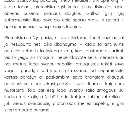
Labai svarbu šių pokalbių metu nekalbėti „tik apie orą“ –
kitaip tariant, platonišką ryšį kuria gilios diskusijos apie
abiems pusėms svarbius dalykus. Galbūt gilų ryšį
suformuosite ilgo pokalbio apie sportą metu, o galbūt –
apie įdomiausias konspiracijos teorijas.
Platoniškas ryšys pasižymi savo tvirtumu, todėl dažniausiai
jo nesupurto net laiko išbandymai – kitaip tariant, jums
nereikia kalbėtis kiekvieną dieną, kad jaustumėtės artimi.
Vis tik jeigu su žmogumi nebendravote kelis mėnesius ar
net metus, labai svarbu nepalikti draugystės tekėti sava
vaga ir parodyti, kad ji jums yra svarbi. Tad nepamirškite
kartais parašyti ar paskambinti savo brangiam draugui,
paklausti kaip jam sekasi, pakviesti susitikti ar net kaip nors
nustebinti. Taip pat esą labai svarbu šalia žmogaus, su
kuriuo turite gilų ryšį, būti tada, kai jam labiausiai reikia –
juk vienas svarbiausių platoniškos meilės aspektų ir yra
stipri emocinė parama.