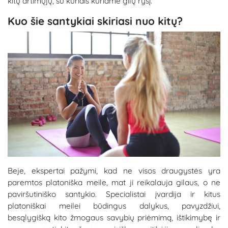
kitų artimųjų, su kuriais kuriame gilų ryšį.
Kuo šie santykiai skiriasi nuo kitų?
Beje, ekspertai pažymi, kad ne visos draugystės yra
paremtos platoniška meile, mat ji reikalauja gilaus, o ne
paviršutiniško santykio. Specialistai įvardija ir kitus
platoniškai meilei būdingus dalykus, pavyzdžiui,
besąlygišką kito žmogaus savybių priėmimą, ištikimybę ir