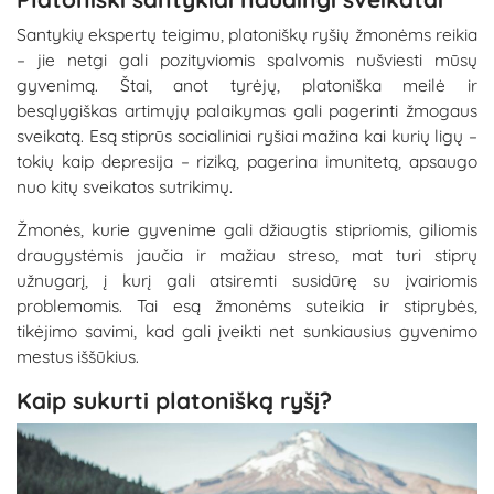
Santykių ekspertų teigimu, platoniškų ryšių žmonėms reikia
– jie netgi gali pozityviomis spalvomis nušviesti mūsų
gyvenimą. Štai, anot tyrėjų, platoniška meilė ir
besąlygiškas artimųjų palaikymas gali pagerinti žmogaus
sveikatą. Esą stiprūs socialiniai ryšiai mažina kai kurių ligų –
tokių kaip depresija – riziką, pagerina imunitetą, apsaugo
nuo kitų sveikatos sutrikimų.
Žmonės, kurie gyvenime gali džiaugtis stipriomis, giliomis
draugystėmis jaučia ir mažiau streso, mat turi stiprų
užnugarį, į kurį gali atsiremti susidūrę su įvairiomis
problemomis. Tai esą žmonėms suteikia ir stiprybės,
tikėjimo savimi, kad gali įveikti net sunkiausius gyvenimo
mestus iššūkius.
Kaip sukurti platonišką ryšį?