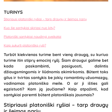
TURINYS
Stipriausi platoniški ryšiai – tarp draugų ir šeimos narių
Kuo šie santykiai skiriasi nuo kitų?
Platoniški santykiai naudingi sveikatai
Kaip sukurti platonišką ryšį?
Turbūt kiekvienas turime bent vieną draugą, su kuriuo
turime itin stiprų emocinį ryšį. Šiam draugui galime bet
kada paskambinti, pasiguosti, dalintis
džiaugsmingomis ir liūdnomis akimirkomis. Būtent toks
gilus ir tvirtas santykis be jokių romantinių užuomazgų,
vadinamas platoniška meile. O ar ji išties gali
egzistuoti? Kam ją jaučiame? Kaip atpažinti, kad
santykiai paremti būtent platoniškais jausmais?
Stipriausi platoniški ryšiai – tarp draugų
ir šeimos narių