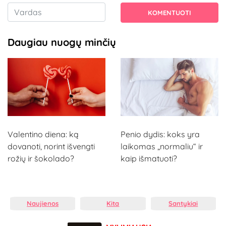
KOMENTUOTI
Daugiau nuogų minčių
Valentino diena: ką
Penio dydis: koks yra
dovanoti, norint išvengti
laikomas „normaliu“ ir
rožių ir šokolado?
kaip išmatuoti?
Naujienos
Kita
Santykiai