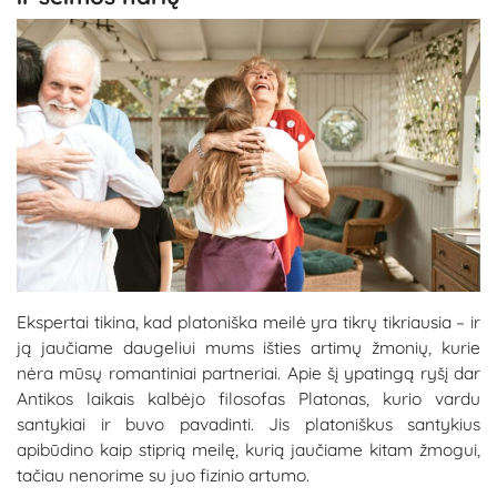
Ekspertai tikina, kad platoniška meilė yra tikrų tikriausia – ir
ją jaučiame daugeliui mums išties artimų žmonių, kurie
nėra mūsų romantiniai partneriai. Apie šį ypatingą ryšį dar
Antikos laikais kalbėjo filosofas Platonas, kurio vardu
santykiai ir buvo pavadinti. Jis platoniškus santykius
apibūdino kaip stiprią meilę, kurią jaučiame kitam žmogui,
tačiau nenorime su juo fizinio artumo.