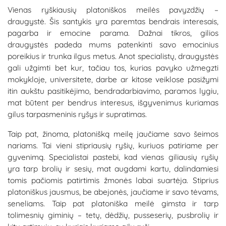
Vienas ryškiausių platoniškos meilės pavyzdžių –
draugystė. Šis santykis yra paremtas bendrais interesais,
pagarba ir emocine parama. Dažnai tikros, gilios
draugystės padeda mums patenkinti savo emocinius
poreikius ir trunka ilgus metus. Anot specialistų, draugystės
gali užgimti bet kur, tačiau tos, kurias pavyko užmegzti
mokykloje, universitete, darbe ar kitose veiklose pasižymi
itin aukštu pasitikėjimo, bendradarbiavimo, paramos lygiu,
mat būtent per bendrus interesus, išgyvenimus kuriamas
gilus tarpasmeninis ryšys ir supratimas.
Taip pat, žinoma, platonišką meilę jaučiame savo šeimos
nariams. Tai vieni stipriausių ryšių, kuriuos patiriame per
gyvenimą. Specialistai pastebi, kad vienas giliausių ryšių
yra tarp brolių ir sesių, mat augdami kartu, dalindamiesi
tomis pačiomis patirtimis žmonės labai suartėja. Stiprius
platoniškus jausmus, be abejonės, jaučiame ir savo tėvams,
seneliams. Taip pat platoniška meilė gimsta ir tarp
tolimesnių giminių – tetų, dėdžių, pusseserių, pusbrolių ir