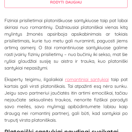
RODYTI DAUGIAU
Fiziniai prisilietimai platoniškuose santykiuose taip pat labai
skiriasi nuo romantinių. Dažniausiai platoniškai vienas kitą
mylintys žmonės apsiriboja apsikabinimais ar tokiais
prisilietimais, kurie tuo metu gali nuraminti, paguosti jiems
artimą asmenį. O štai romantiniuose santykiuose galime
rasti įvairių fizinių prisilietimų – nuo bučinių iki sekso, mat šie
ryšiai glaudžiai susiję su aistra ir trauka, kuo platoniški
santykiai nepasižymi.
Ekspertų teigimu, ilgalaikiai
romantiniai santykiai
taip pat
kartais gali virsti platoniškais. Tai atpažinti esą nėra sunku.
Jeigu savo partneriui jaučiatės itin artimi emociškai, tačiau
nejaučiate seksualinės traukos, nenorite fiziškai parodyti
savo meilės, savo mylimąjį apibūdintumėte labiau kaip
draugą nei romantinį partnerį, gali būti, kad santykiai po
truputį virsta platoniškais.
Platoniški santykiai naudingi sveikatai