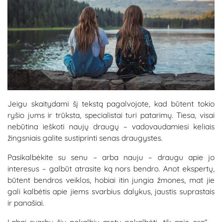
Jeigu skaitydami šį tekstą pagalvojote, kad būtent tokio
ryšio jums ir trūksta, specialistai turi patarimų. Tiesa, visai
nebūtina ieškoti naujų draugų – vadovaudamiesi keliais
žingsniais galite sustiprinti senas draugystes.
Pasikalbėkite su senu – arba nauju – draugu apie jo
interesus – galbūt atrasite ką nors bendro. Anot ekspertų,
būtent bendros veiklos, hobiai itin jungia žmones, mat jie
gali kalbėtis apie jiems svarbius dalykus, jaustis suprastais
ir panašiai.