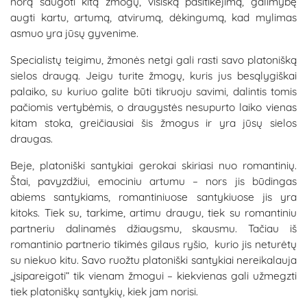
norą saugoti kitą žmogų, visišką pasitikėjimą, galimybę
augti kartu, artumą, atvirumą, dėkingumą, kad mylimas
asmuo yra jūsų gyvenime.
Specialistų teigimu, žmonės netgi gali rasti savo platonišką
sielos draugą. Jeigu turite žmogų, kuris jus besąlygiškai
palaiko, su kuriuo galite būti tikruoju savimi, dalintis tomis
pačiomis vertybėmis, o draugystės nesupurto laiko vienas
kitam stoka, greičiausiai šis žmogus ir yra jūsų sielos
draugas.
Beje, platoniški santykiai gerokai skiriasi nuo romantinių.
Štai, pavyzdžiui, emociniu artumu – nors jis būdingas
abiems santykiams, romantiniuose santykiuose jis yra
kitoks. Tiek su, tarkime, artimu draugu, tiek su romantiniu
partneriu dalinamės džiaugsmu, skausmu. Tačiau iš
romantinio partnerio tikimės gilaus ryšio, kurio jis neturėtų
su niekuo kitu. Savo ruožtu platoniški santykiai nereikalauja
„įsipareigoti“ tik vienam žmogui – kiekvienas gali užmegzti
tiek platoniškų santykių, kiek jam norisi.