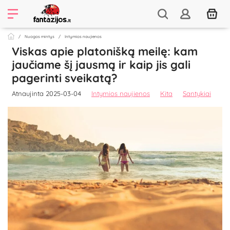
Nuogos mintys
Intymios naujienos
Viskas apie platonišką meilę: kam
jaučiame šį jausmą ir kaip jis gali
pagerinti sveikatą?
Atnaujinta 2025-03-04
Intymios naujienos
Kita
Santykiai