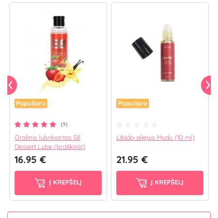
Populiaru
Populiaru
(9)
Oralinis lubrikantas S8
Libido aliejus Mudu (10 ml)
Dessert Lube (braškinis)
16.95 €
21.95 €
Į KREPŠELĮ
Į KREPŠELĮ