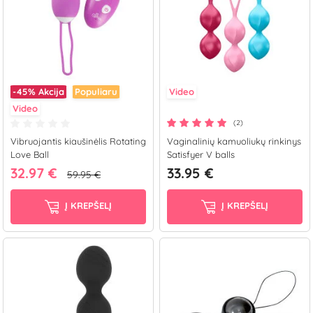
-45%
Akcija
Populiaru
Video
Video
(2)
Vibruojantis kiaušinėlis Rotating
Vaginalinių kamuoliukų rinkinys
Love Ball
Satisfyer V balls
32.97 €
33.95 €
59.95 €
Į KREPŠELĮ
Į KREPŠELĮ