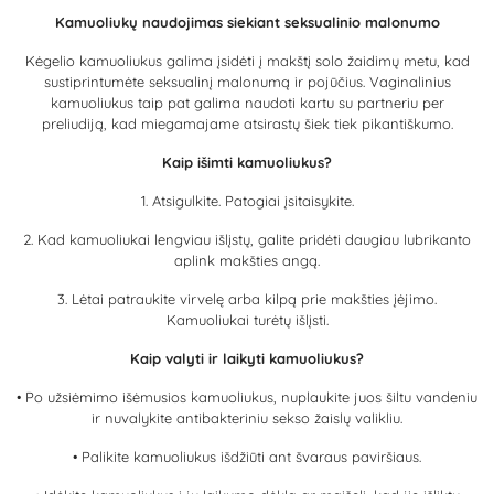
Kamuoliukų naudojimas siekiant seksualinio malonumo
Kėgelio kamuoliukus galima įsidėti į makštį solo žaidimų metu, kad
sustiprintumėte seksualinį malonumą ir pojūčius. Vaginalinius
kamuoliukus taip pat galima naudoti kartu su partneriu per
preliudiją, kad miegamajame atsirastų šiek tiek pikantiškumo.
Kaip išimti kamuoliukus?
1. Atsigulkite. Patogiai įsitaisykite.
2. Kad kamuoliukai lengviau išlįstų, galite pridėti daugiau lubrikanto
aplink makšties angą.
3. Lėtai patraukite virvelę arba kilpą prie makšties įėjimo.
Kamuoliukai turėtų išlįsti.
Kaip valyti ir laikyti kamuoliukus?
• Po užsiėmimo išėmusios kamuoliukus, nuplaukite juos šiltu vandeniu
ir nuvalykite antibakteriniu sekso žaislų valikliu.
• Palikite kamuoliukus išdžiūti ant švaraus paviršiaus.