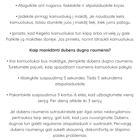
• Atsigulkite ant nugaros. Išskėskite ir atpalaiduokite kojas.
• Įsidėkite pirmąjį kamuoliuką į makštį. Jei naudojate kelis
kamuoliukus, toliau stumkite juos į makštį tiek, kiek jums patogu.
• Įprasta, kad Kėgelio kamuoliukai turi kilpą arba virvelę jų gale.
Palikite ją makšties išorėje. Jos prireiks, norint ištraukti kamuoliukus.
Kaip mankštinti dubens dugno raumenis?
• Kai kamuoliukai bus makštyje, įtempkite dubens dugno raumenis.
Turėtumėte pajusti, kaip spaudžiant raumenis kamuoliukai pakyla.
• Išlaikykite suspaudimą 5 sekundes. Tada 5 sekundėms
atsipalaiduokite.
• Pakartokite suspaudimus 5 kartus iš eilės, kad užbaigtumėte vieną
seriją. Per dieną atlikite iki 3 serijų.
Jei dubens raumenis sutraukinėsite per ilgai arba nedarydamos
pertraukos tarp serijų, gali būti, kad juos nuvarginsite. Dubens
dugnas turi galėti reguliariai atsipalaiduoti ir susitraukti. Pervargę
dubens raumenys gali sukelti skausmą, diskomfortą ar šlapimo
pūslės problemas.