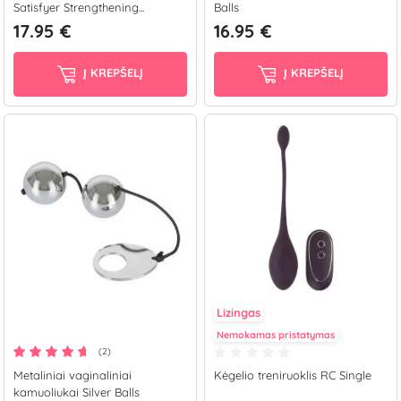
Satisfyer Strengthening...
Balls
17.95 €
16.95 €
Į KREPŠELĮ
Į KREPŠELĮ
Lizingas
Nemokamas pristatymas
(2)
Metaliniai vaginaliniai
Kėgelio treniruoklis RC Single
kamuoliukai Silver Balls