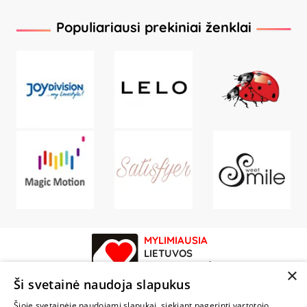
Populiariausi prekiniai ženklai
MYLIMIAUSIA
LIETUVOS
ELEKTRONINĖ
×
PARDUOTUVĖ
Ši svetainė naudoja slapukus
Šioje svetainėje naudojami slapukai, siekiant pagerinti vartotojo