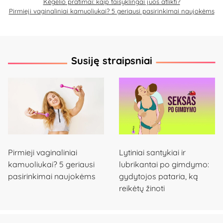
Kėgelio pratimai: kaip taisyklingai juos atlikti?
Pirmieji vaginaliniai kamuoliukai? 5 geriausi pasirinkimai naujokėms
Susiję straipsniai
Pirmieji vaginaliniai
Lytiniai santykiai ir
kamuoliukai? 5 geriausi
lubrikantai po gimdymo:
pasirinkimai naujokėms
gydytojos pataria, ką
reikėtų žinoti