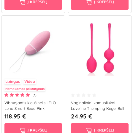
Į KREPŠELĮ
Į KREPŠELĮ
Lizingas
Video
Nemokamas pristatymas
(3)
Vibruojantis kiaušinėlis LELO
Vaginaliniai kamuoliukai
Luna Smart Bead Pink
Loveline Thumping Kegel Ball
Set
118.95 €
24.95 €
Į KREPŠELĮ
Į KREPŠELĮ