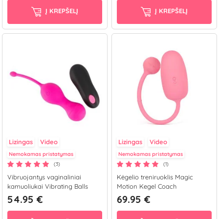
Į KREPŠELĮ
Į KREPŠELĮ
Lizingas
Video
Lizingas
Video
Nemokamas pristatymas
Nemokamas pristatymas
(3)
(1)
Vibruojantys vaginaliniai
Kėgelio treniruoklis Magic
kamuoliukai Vibrating Balls
Motion Kegel Coach
54.95 €
69.95 €