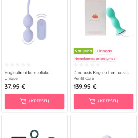
Naujiena
Lizingas
Nemokamas pristatymas
Vaginaliniai kamuoliukai
Išmanusis Kėgelio treniruoklis
Unique
Perifit Care
37.95 €
139.95 €
Į KREPŠELĮ
Į KREPŠELĮ