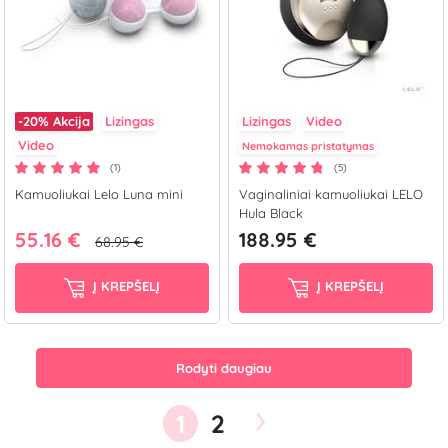
-20%
Akcija
Lizingas
Lizingas
Video
Video
Nemokamas pristatymas
(1)
(5)
Kamuoliukai Lelo Luna mini
Vaginaliniai kamuoliukai LELO
Hula Black
55.16 €
188.95 €
68.95 €
Į KREPŠELĮ
Į KREPŠELĮ
Rodyti daugiau
›
1
2