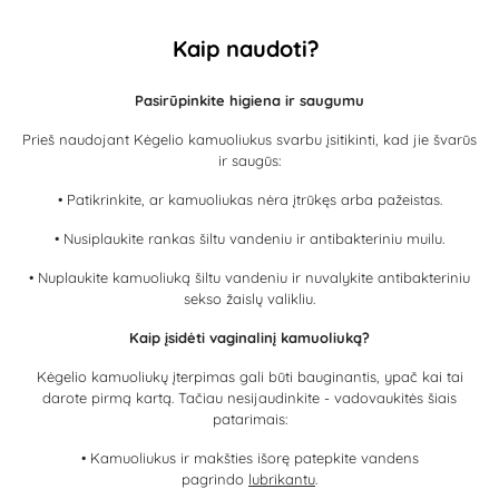
Kaip naudoti?
Pasirūpinkite higiena ir saugumu
Prieš naudojant Kėgelio kamuoliukus svarbu įsitikinti, kad jie švarūs
ir saugūs:
• Patikrinkite, ar kamuoliukas nėra įtrūkęs arba pažeistas.
• Nusiplaukite rankas šiltu vandeniu ir antibakteriniu muilu.
• Nuplaukite kamuoliuką šiltu vandeniu ir nuvalykite antibakteriniu
sekso žaislų valikliu.
Kaip įsidėti vaginalinį kamuoliuką?
Kėgelio kamuoliukų įterpimas gali būti bauginantis, ypač kai tai
darote pirmą kartą. Tačiau nesijaudinkite - vadovaukitės šiais
patarimais:
• Kamuoliukus ir makšties išorę patepkite vandens
pagrindo
lubrikantu
.