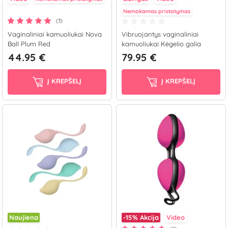
Nemokamas pristatymas
(3)
Vaginaliniai kamuoliukai Nova
Vibruojantys vaginaliniai
Ball Plum Red
kamuoliukai Kėgelio galia
44.95 €
79.95 €
Į KREPŠELĮ
Į KREPŠELĮ
Naujiena
-15%
Akcija
Video