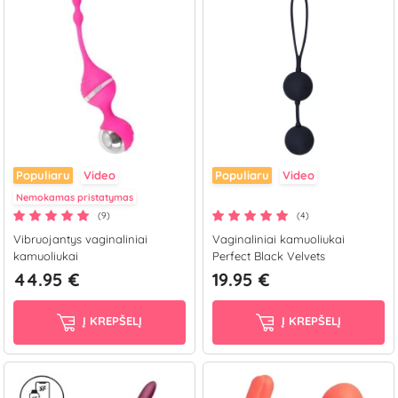
Svakom gamintojų.
Populiaru
Video
Populiaru
Video
Nemokamas pristatymas
(9)
(4)
Vibruojantys vaginaliniai
Vaginaliniai kamuoliukai
kamuoliukai
Perfect Black Velvets
44.95 €
19.95 €
Į KREPŠELĮ
Į KREPŠELĮ