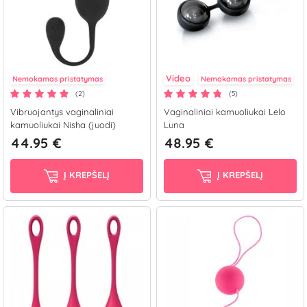
Video
Nemokamas pristatymas
Nemokamas pristatymas
(2)
(5)
Vibruojantys vaginaliniai
Vaginaliniai kamuoliukai Lelo
kamuoliukai Nisha (juodi)
Luna
44.95 €
48.95 €
Į KREPŠELĮ
Į KREPŠELĮ