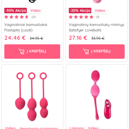
-30%
Akcija
Video
-20%
Akcija
Video
(2)
(1)
Vaginaliniai kamuoliukai
Vaginalinių kamuoliukų rinkinys
Paslaptis (juodi)
Satisfyer Loveballs
24.46 €
27.16 €
34.95 €
33.95 €
Į KREPŠELĮ
Į KREPŠELĮ
Video
Lizingas
Video
Nemokamas pristatymas