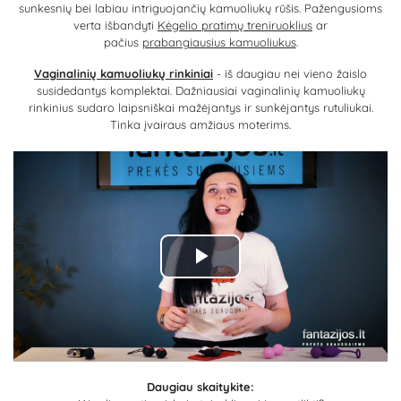
sunkesnių bei labiau intriguojančių kamuoliukų rūšis. Pažengusioms
verta išbandyti
Kėgelio pratimų treniruoklius
ar
pačius
prabangiausius kamuoliukus
.
Vaginalinių kamuoliukų rinkiniai
- iš daugiau nei vieno žaislo
susidedantys komplektai. Dažniausiai vaginalinių kamuoliukų
rinkinius sudaro laipsniškai mažėjantys ir sunkėjantys rutuliukai.
Tinka įvairaus amžiaus moterims.
Play
Video
Daugiau skaitykite: