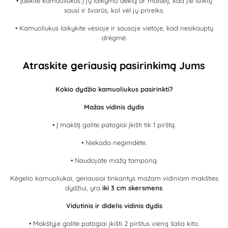
• Įdėkite kamuoliukus į jų laikymo dėklą ar maišelį, kad jie išliktų
sausi ir švarūs, kol vėl jų prireiks.
• Kamuoliukus laikykite vėsioje ir sausoje vietoje, kad nesikauptų
drėgmė.
Atraskite geriausią pasirinkimą Jums
Kokio dydžio kamuoliukus pasirinkti?
Mažas vidinis dydis
• Į makštį galite patogiai įkišti tik 1 pirštą.
• Niekada negimdėte.
• Naudojate mažą tamponą.
Kėgelio kamuoliukai, geriausiai tinkantys mažam vidiniam makšties
dydžiui, yra
iki 3 cm skersmens
.
Vidutinis ir didelis vidinis dydis
• Makštyje galite patogiai įkišti 2 pirštus vieną šalia kito.