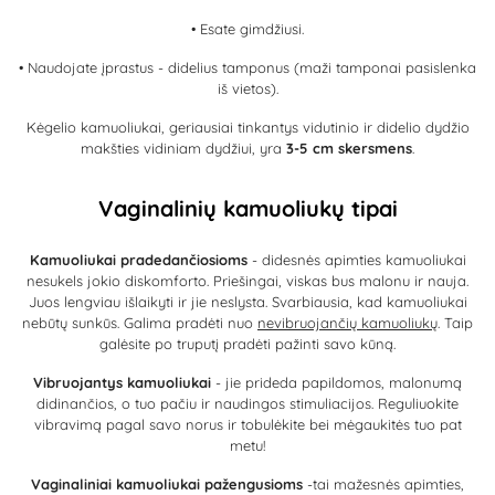
• Esate gimdžiusi.
• Naudojate įprastus - didelius tamponus (maži tamponai pasislenka
iš vietos).
Kėgelio kamuoliukai, geriausiai tinkantys vidutinio ir didelio dydžio
makšties vidiniam dydžiui, yra
3-5 cm skersmens
.
Vaginalinių kamuoliukų tipai
Kamuoliukai pradedančiosioms
- didesnės apimties kamuoliukai
nesukels jokio diskomforto. Priešingai, viskas bus malonu ir nauja.
Juos lengviau išlaikyti ir jie neslysta. Svarbiausia, kad kamuoliukai
nebūtų sunkūs. Galima pradėti nuo
nevibruojančių kamuoliukų
. Taip
galėsite po truputį pradėti pažinti savo kūną.
Vibruojantys kamuoliukai
- jie prideda papildomos, malonumą
didinančios, o tuo pačiu ir naudingos stimuliacijos. Reguliuokite
vibravimą pagal savo norus ir tobulėkite bei mėgaukitės tuo pat
metu!
Vaginaliniai kamuoliukai pažengusioms
-tai mažesnės apimties,