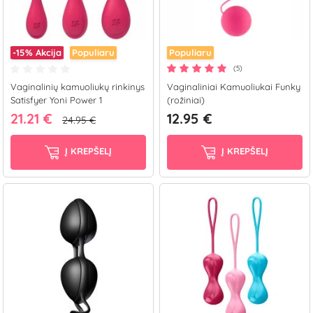
-15%
Akcija
Populiaru
Populiaru
(5)
Vaginalinių kamuoliukų rinkinys
Vaginaliniai Kamuoliukai Funky
Satisfyer Yoni Power 1
(rožiniai)
21.21 €
12.95 €
24.95 €
Į KREPŠELĮ
Į KREPŠELĮ