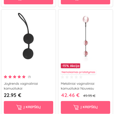
-15%
Akcija
Nemokamas pristatymas
(1)
Joytrends vaginaliniai
Metaliniai vaginaliniai
kamuoliukai
kamuoliukai Nouveau
22.95 €
42.46 €
49.95 €
Į KREPŠELĮ
Į KREPŠELĮ