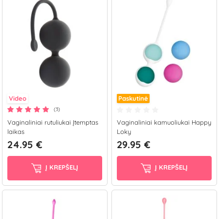
Video
Paskutinė
(3)
Vaginaliniai rutuliukai Įtemptas
Vaginaliniai kamuoliukai Happy
laikas
Loky
24.95 €
29.95 €
Į KREPŠELĮ
Į KREPŠELĮ