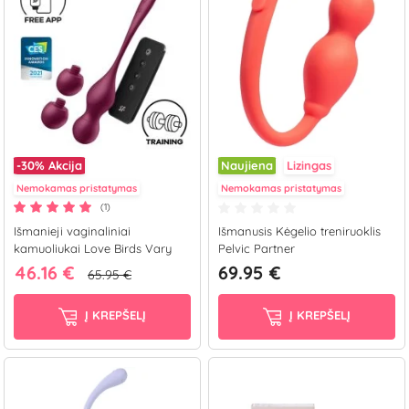
-30%
Akcija
Naujiena
Lizingas
Nemokamas pristatymas
Nemokamas pristatymas
(1)
Išmanieji vaginaliniai
Išmanusis Kėgelio treniruoklis
kamuoliukai Love Birds Vary
Pelvic Partner
46.16 €
69.95 €
65.95 €
Į KREPŠELĮ
Į KREPŠELĮ