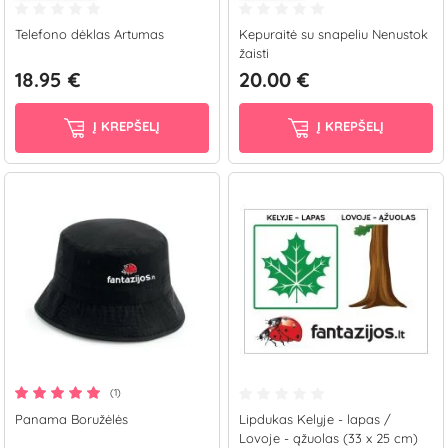
Telefono dėklas Artumas
Kepuraitė su snapeliu Nenustok
žaisti
18.95 €
20.00 €
Į KREPŠELĮ
Į KREPŠELĮ
(1)
Panama Boružėlės
Lipdukas Kelyje - lapas /
Lovoje - ąžuolas (33 x 25 cm)