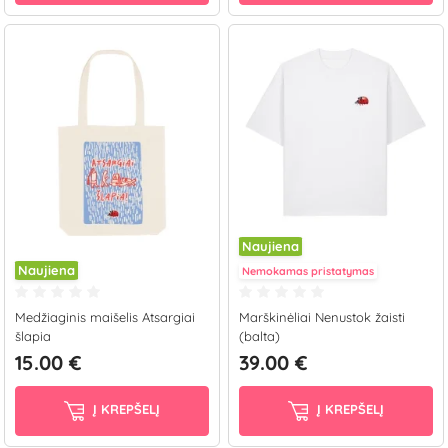
Naujiena
Naujiena
Nemokamas pristatymas
Medžiaginis maišelis Atsargiai
Marškinėliai Nenustok žaisti
šlapia
(balta)
15.00 €
39.00 €
Į KREPŠELĮ
Į KREPŠELĮ