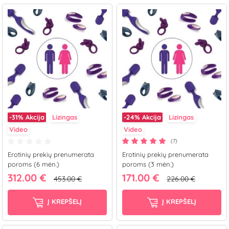
-31%
Akcija
Lizingas
-24%
Akcija
Lizingas
Video
Video
(7)
Erotinių prekių prenumerata
Erotinių prekių prenumerata
poroms (6 mėn.)
poroms (3 mėn.)
312.00 €
171.00 €
453.00 €
226.00 €
Į KREPŠELĮ
Į KREPŠELĮ