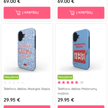
69.00 €
69.00 €
Į KREPŠELĮ
Į KREPŠELĮ
Naujiena
Naujiena
(1)
Telefono dėklas Atsargiai šlapia
Telefono dėklas Malonumų
mašina
29.95 €
29.95 €