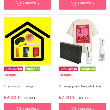
Į KREPŠELĮ
Į KREPŠELĮ
-22%
Akcija
Naujiena
-20%
Akcija
Naujiena
Lizingas
Lizingas
Priedangos rinkinys
Rinkinys porai Nenustok žaisti
69.00 €
67.20 €
88.00 €
84.00 €
Į KREPŠELĮ
Į KREPŠELĮ