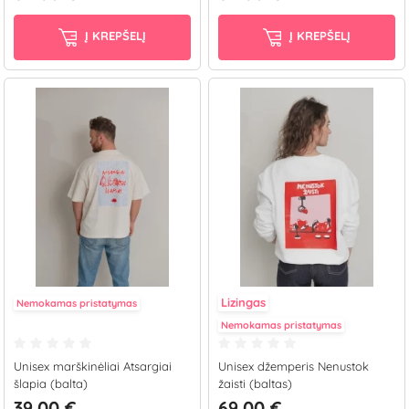
Į KREPŠELĮ
Į KREPŠELĮ
Lizingas
Nemokamas pristatymas
Nemokamas pristatymas
Unisex marškinėliai Atsargiai
Unisex džemperis Nenustok
šlapia (balta)
žaisti (baltas)
39.00 €
69.00 €