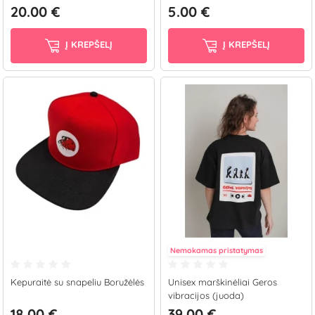
20.00 €
5.00 €
Į KREPŠELĮ
Į KREPŠELĮ
Nemokamas pristatymas
Kepuraitė su snapeliu Boružėlės
Unisex marškinėliai Geros
vibracijos (juoda)
18.00 €
39.00 €