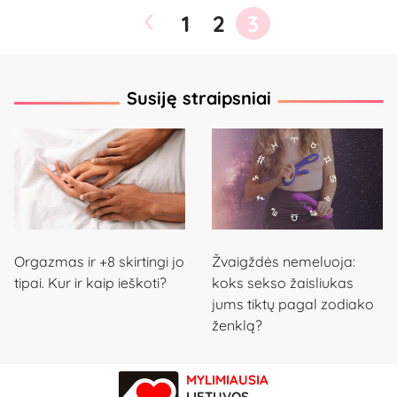
‹
1
2
3
Susiję straipsniai
Orgazmas ir +8 skirtingi jo
Žvaigždės nemeluoja:
tipai. Kur ir kaip ieškoti?
koks sekso žaisliukas
jums tiktų pagal zodiako
ženklą?
MYLIMIAUSIA
LIETUVOS