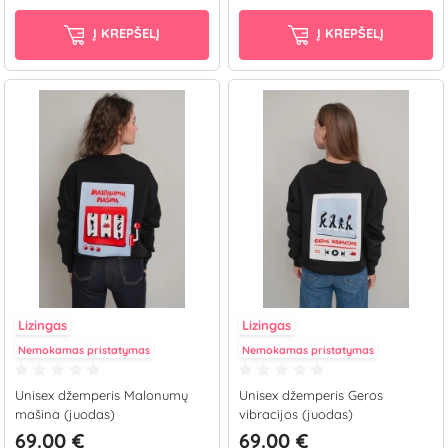
Į KREPŠELĮ
Į KREPŠELĮ
Lizingas
Lizingas
Nemokamas pristatymas
Nemokamas pristatymas
Unisex džemperis Malonumų
Unisex džemperis Geros
mašina (juodas)
vibracijos (juodas)
69.00 €
69.00 €