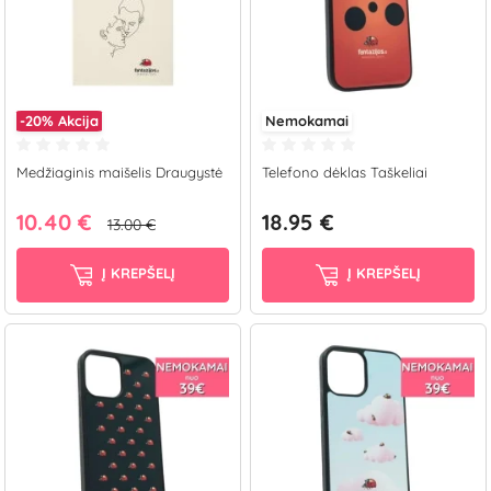
-20%
Akcija
Nemokamai
Medžiaginis maišelis Draugystė
Telefono dėklas Taškeliai
10.40 €
18.95 €
13.00 €
Į KREPŠELĮ
Į KREPŠELĮ