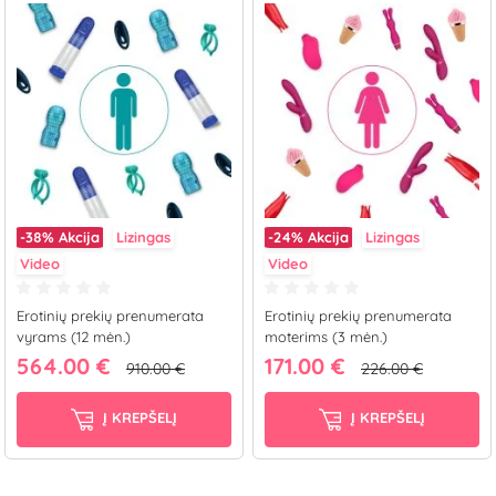
-38%
Akcija
Lizingas
-24%
Akcija
Lizingas
Video
Video
Erotinių prekių prenumerata
Erotinių prekių prenumerata
vyrams (12 mėn.)
moterims (3 mėn.)
564.00 €
171.00 €
910.00 €
226.00 €
Į KREPŠELĮ
Į KREPŠELĮ