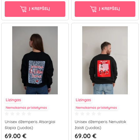
Į KREPŠELĮ
Į KREPŠELĮ
Lizingas
Lizingas
Nemokamas pristatymas
Nemokamas pristatymas
Unisex džemperis Atsargiai
Unisex džemperis Nenustok
šlapia (juodas)
žaisti (juodas)
69.00 €
69.00 €