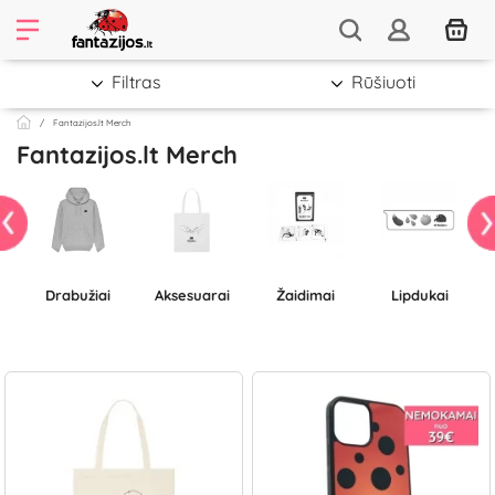
Filtras
Rūšiuoti
Fantazijos.lt Merch
Fantazijos.lt Merch
Drabužiai
Aksesuarai
Žaidimai
Lipdukai