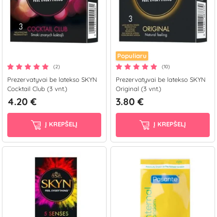
Populiaru
(2)
(10)
Prezervatyvai be latekso SKYN
Prezervatyvai be latekso SKYN
Cocktail Club (3 vnt.)
Original (3 vnt.)
4.20 €
3.80 €
Į KREPŠELĮ
Į KREPŠELĮ