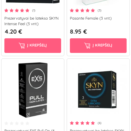
(1)
(3)
Prezervatyvai be latekso SKYN
Pasante Female (3 vnt.)
Intense Feel (3 vnt.)
4.20 €
8.95 €
Į KREPŠELĮ
Į KREPŠELĮ
(6)
Prezervatyvai EXS Pull On (6
Prezervatyvai be latekso SKYN