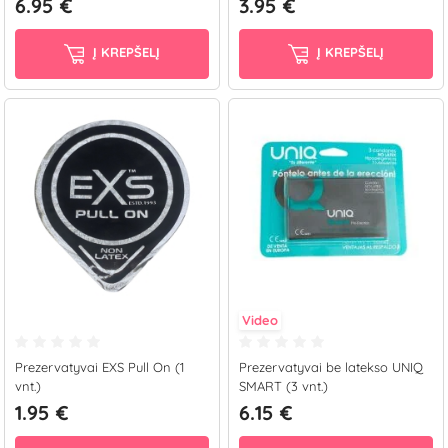
6.95 €
3.95 €
Į KREPŠELĮ
Į KREPŠELĮ
Video
Prezervatyvai EXS Pull On (1
Prezervatyvai be latekso UNIQ
vnt.)
SMART (3 vnt.)
1.95 €
6.15 €