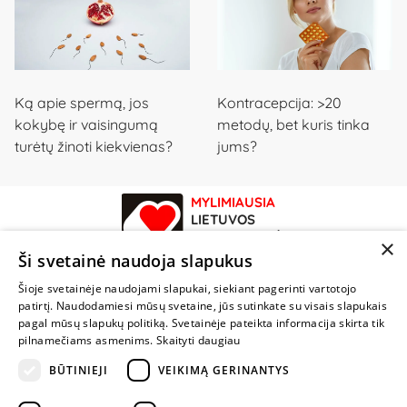
Ką apie spermą, jos
Kontracepcija: >20
kokybę ir vaisingumą
metodų, bet kuris tinka
turėtų žinoti kiekvienas?
jums?
MYLIMIAUSIA
LIETUVOS
ELEKTRONINĖ
×
PARDUOTUVĖ
Ši svetainė naudoja slapukus
Šioje svetainėje naudojami slapukai, siekiant pagerinti vartotojo
NENUSTOK
patirtį. Naudodamiesi mūsų svetaine, jūs sutinkate su visais slapukais
ŽAISTI
pagal mūsų slapukų politiką. Svetainėje pateikta informacija skirta tik
pilnamečiams asmenims.
Skaityti daugiau
+370 600 84088
BŪTINIEJI
VEIKIMĄ GERINANTYS
info@fantazijos.lt