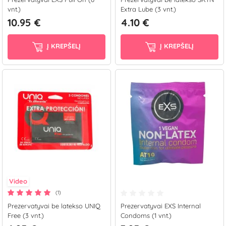
vnt.)
Extra Lube (3 vnt.)
10.95 €
4.10 €
Į KREPŠELĮ
Į KREPŠELĮ
Video
(1)
Prezervatyvai be latekso UNIQ
Prezervatyvai EXS Internal
Free (3 vnt.)
Condoms (1 vnt.)