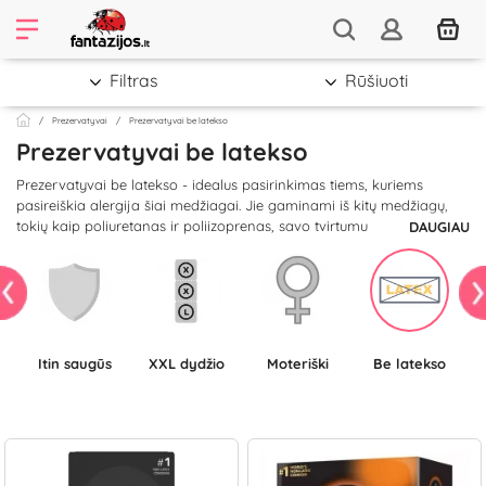
Filtras
Rūšiuoti
Prezervatyvai
Prezervatyvai be latekso
Prezervatyvai be latekso
Prezervatyvai be latekso - idealus pasirinkimas tiems, kuriems
pasireiškia alergija šiai medžiagai. Jie gaminami iš kitų medžiagų,
tokių kaip poliuretanas ir poliizoprenas, savo tvirtumu
DAUGIAU
nenusileidžiančių lateksui. Tokie prezervatyvai dažniausiai yra
plonesni už įprastus, todėl leis Jums mėgautis natūralesniais
pojūčiais. Jie atitinka aukščiausios kokybės standartus, užtikrina tokį
patį komforto ir apsaugos lygį.
Itin saugūs
XXL dydžio
Moteriški
be latekso