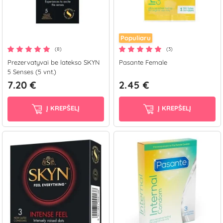
Populiaru
(8)
(3)
Prezervatyvai be latekso SKYN
Pasante Female
5 Senses (5 vnt.)
7.20 €
2.45 €
Į KREPŠELĮ
Į KREPŠELĮ