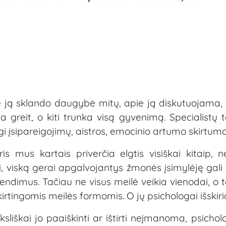
 ją sklando daugybė mitų, apie ją diskutuojama, 
ta greit, o kiti trunka visą gyvenimą. Specialistų 
i įsipareigojimų, aistros, emocinio artumo skirtuma
is mus kartais priverčia elgtis visiškai kitaip,
i, viską gerai apgalvojantys žmonės įsimylėję gali 
rendimus. Tačiau ne visus meilė veikia vienodai, o ta
rtingomis meilės formomis. O jų psichologai išskiri
sliškai jo paaiškinti ar ištirti neįmanoma, psichol