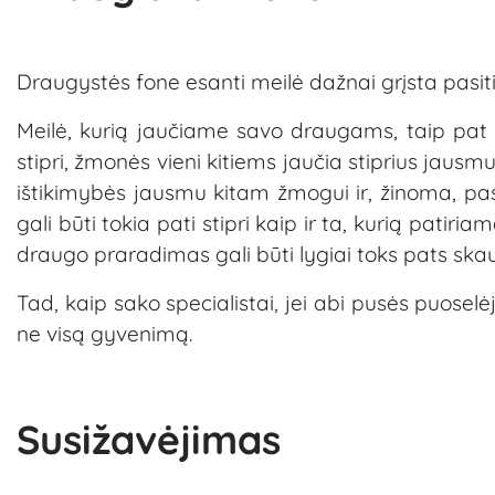
Draugystės fone esanti meilė dažnai grįsta pasiti
Meilė, kurią jaučiame savo draugams, taip pat pr
stipri, žmonės vieni kitiems jaučia stiprius jausm
ištikimybės jausmu kitam žmogui ir, žinoma, pasi
gali būti tokia pati stipri kaip ir ta, kurią pati
draugo praradimas gali būti lygiai toks pats ska
Tad, kaip sako specialistai, jei abi pusės puoselėja
ne visą gyvenimą.
Susižavėjimas