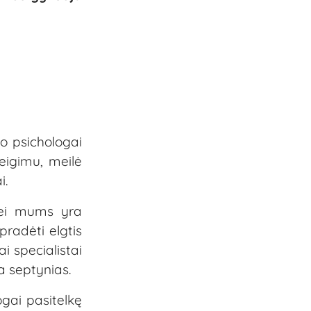
o psichologai
teigimu, meilė
i.
 nei mums yra
pradėti elgtis
i specialistai
a septynias.
ogai pasitelkę