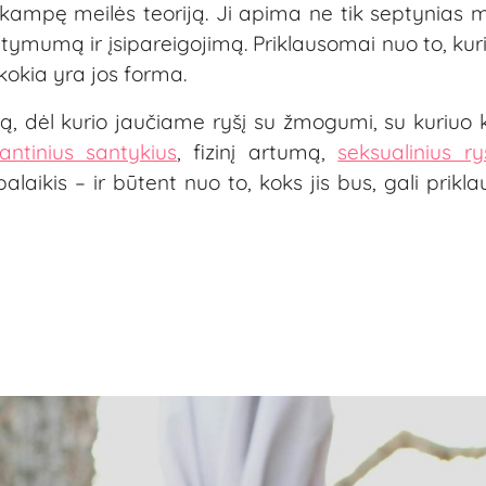
rikampę meilės teoriją. Ji apima ne tik septynias 
 intymumą ir įsipareigojimą. Priklausomai nuo to, kur
 kokia yra jos forma.
, dėl kurio jaučiame ryšį su žmogumi, su kuriuo k
antinius santykius
, fizinį artumą,
seksualinius ry
palaikis – ir būtent nuo to, koks jis bus, gali prikl