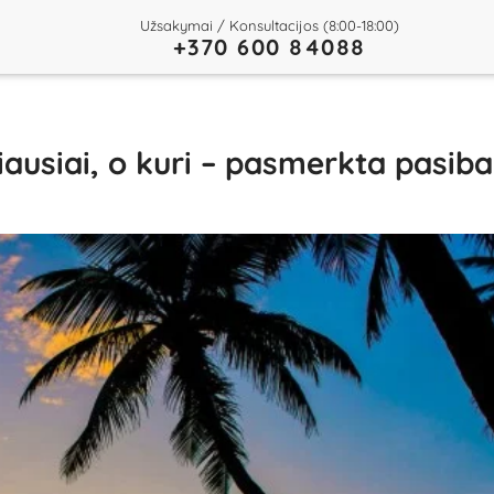
Užsakymai / Konsultacijos (8:00-18:00)
+370 600 84088
iausiai, o kuri – pasmerkta pasiba