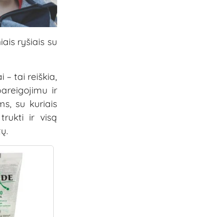
ais ryšiais su
– tai reiškia,
areigojimu ir
s, su kuriais
rukti ir visą
tų.
-15%