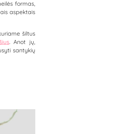
meilės formas,
iais aspektais
uriame šiltus
šius
. Anot jų,
ausyti santykių