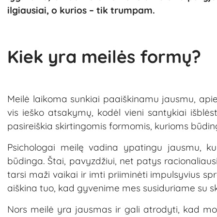
ilgiausiai, o kurios – tik trumpam.
Kiek yra meilės formų?
Meilė laikoma sunkiai paaiškinamu jausmu, apie
vis ieško atsakymų, kodėl vieni santykiai išblės
pasireiškia skirtingomis formomis, kurioms būding
Psichologai meilę vadina ypatingu jausmu, kur
būdinga. Štai, pavyzdžiui, net patys racionaliaus
tarsi maži vaikai ir imti priiminėti impulsyvius sp
aiškina tuo, kad gyvenime mes susiduriame su ski
Nors meilė yra jausmas ir gali atrodyti, kad mok