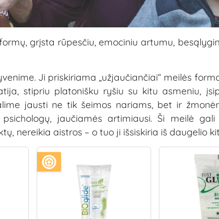
s formų, grįsta rūpesčiu, emociniu artumu, besąlygini
venime. Ji priskiriama „užjaučiančiai“ meilės formai 
ja, stipriu platonišku ryšiu su kitu asmeniu, įsip
lime jausti ne tik šeimos nariams, bet ir žmonėm
sichologų, jaučiamės artimiausi. Ši meilė gali t
 nereikia aistros – o tuo ji išsiskiria iš daugelio ki