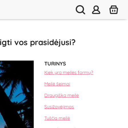
igti vos prasidėjusi?
TURINYS
Kiek yra meilės formų?
Meilė šeimai
Draugiška meilė
Susižavėjimas
Tuščia meilė