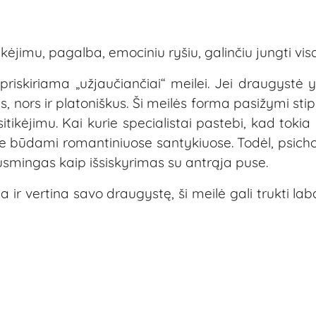
kėjimu, pagalba, emociniu ryšiu, galinčiu jungti vi
iskiriama „užjaučiančiai“ meilei. Jei draugystė yr
us, nors ir platoniškus. Ši meilės forma pasižymi sti
tikėjimu. Kai kurie specialistai pastebi, kad toki
riame būdami romantiniuose santykiuose. Todėl, psich
usmingas kaip išsiskyrimas su antrąja puse.
 ir vertina savo draugystę, ši meilė gali trukti laba