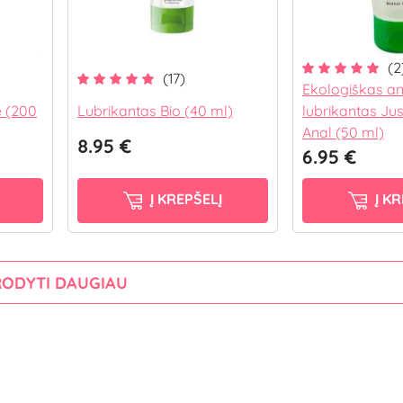
(2
(17)
Ekologiškas an
e (200
Lubrikantas Bio (40 ml)
lubrikantas Jus
Anal (50 ml)
8.95 €
6.95 €
Į KREPŠELĮ
Į KR
RODYTI DAUGIAU