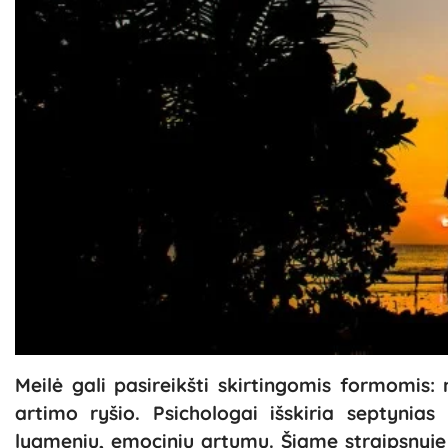
Meilė gali pasireikšti skirtingomis formomis:
artimo ryšio. Psichologai išskiria septynias
lygmeniu, emociniu artumu. Šiame straipsnyje s