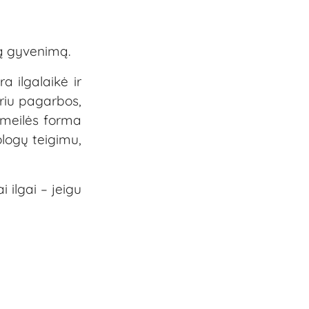
są gyvenimą.
a ilgalaikė ir
priu pagarbos,
a meilės forma
ologų teigimu,
i ilgai – jeigu