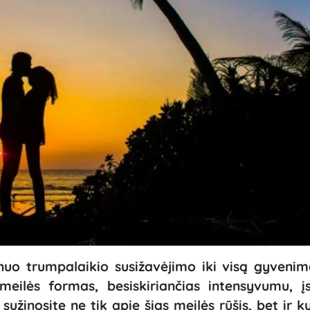
 nuo trumpalaikio susižavėjimo iki visą gyveni
 meilės formas, besiskiriančias intensyvumu, į
užinosite ne tik apie šias meilės rūšis, bet ir k