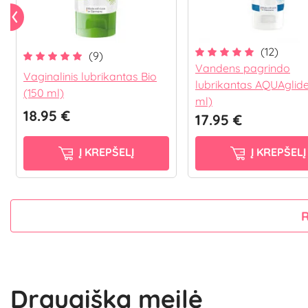
(12)
(9)
Vandens pagrindo
Vaginalinis lubrikantas Bio
lubrikantas AQUAglid
(150 ml)
ml)
18.95 €
17.95 €
Į KREPŠELĮ
Į KREPŠELĮ
Draugiška meilė