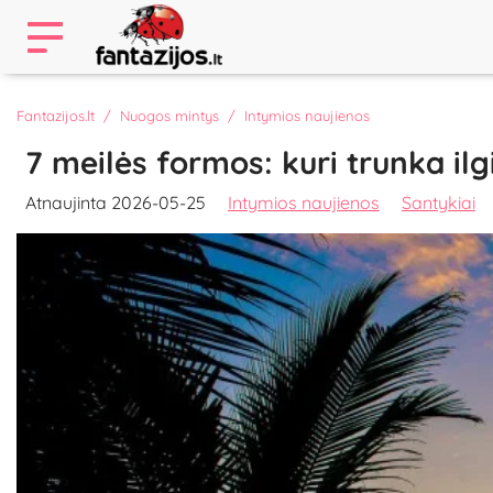
Fantazijos.lt
Nuogos mintys
Intymios naujienos
7 meilės formos: kuri trunka ilg
Atnaujinta 2026-05-25
Intymios naujienos
Santykiai