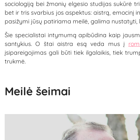
sociologiją bei žmonių elgesio studijas sukūrė t
bet ir tris svarbius jos aspektus: aistrą, emocinį
pasižymi jūsų patiriama meilė, galima nustatyti,
Šie specialistai intymumą apibūdina kaip jausmą
santykius. O štai aistra esą veda mus į
rom
įsipareigojimas gali būti tiek ilgalaikis, tiek trum
trukmė.
Meilė šeimai