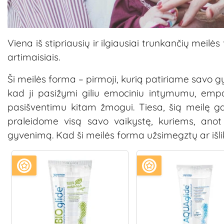
Viena iš stipriausių ir ilgiausiai trunkančių meilė
artimaisiais.
Ši meilės forma – pirmoji, kurią patiriame savo gy
kad ji pasižymi giliu emociniu intymumu, empati
pasišventimu kitam žmogui. Tiesa, šią meilę ga
praleidome visą savo vaikystę, kuriems, anot p
gyvenimą. Kad ši meilės forma užsimegztų ar išliktų,