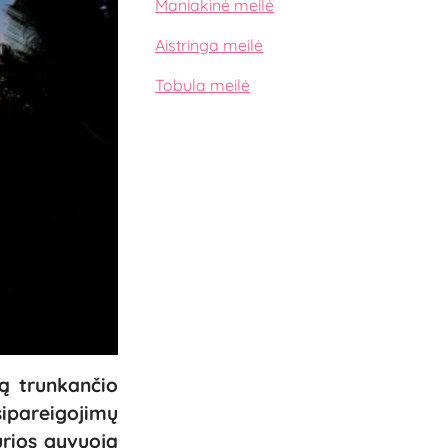
Maniakinė meilė
Aistringa meilė
Tobula meilė
mą trunkančio
sipareigojimų
urios gyvuoja