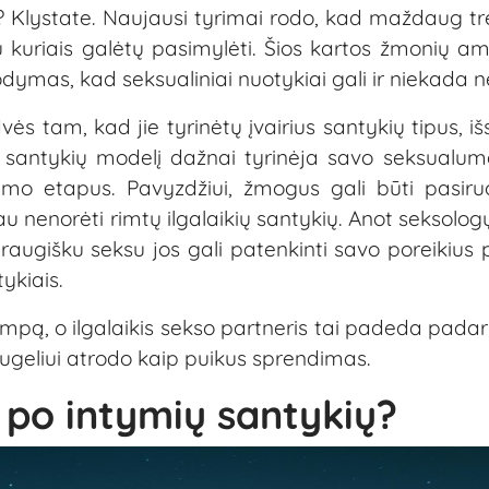
? Klystate. Naujausi tyrimai rodo, kad maždaug tr
 kuriais galėtų pasimylėti. Šios kartos žmonių am
rodymas, kad seksualiniai nuotykiai gali ir niekada n
s tam, kad jie tyrinėtų įvairius santykių tipus, išs
kį santykių modelį dažnai tyrinėja savo seksualum
imo etapus. Pavyzdžiui, žmogus gali būti pasi
u nenorėti rimtų ilgalaikių santykių. Anot seksologų,
ugišku seksu jos gali patenkinti savo poreikius p
ykiais.
ampą, o ilgalaikis sekso partneris tai padeda padaryt
augeliui atrodo kaip puikus sprendimas.
 po intymių santykių?