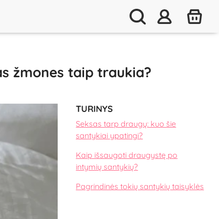
as žmones taip traukia?
TURINYS
Seksas tarp draugų: kuo šie
santykiai ypatingi?
Kaip išsaugoti draugystę po
intymių santykių?
Pagrindinės tokių santykių taisyklės