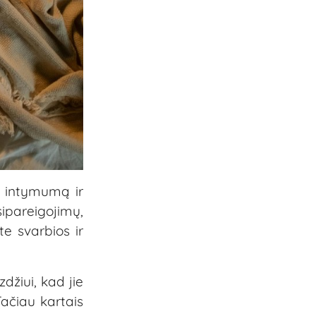
i intymumą ir
sipareigojimų,
e svarbios ir
džiui, kad jie
Tačiau kartais