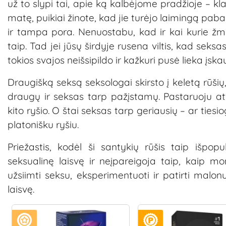
už to slypi tai, apie ką kalbėjome pradžioje – k
matę, puikiai žinote, kad jie turėjo laimingą pab
ir tampa pora. Nenuostabu, kad ir kai kurie žmon
taip. Tad jei jūsų širdyje rusena viltis, kad seks
tokios svajos neišsipildo ir kažkuri pusė lieka įsk
Draugišką seksą seksologai skirsto į keletą rūšių,
draugų ir seksas tarp pažįstamų. Pastaruoju at
kito ryšio. O štai seksas tarp geriausių – ar ties
platonišku ryšiu.
Priežastis, kodėl ši santykių rūšis taip išpo
seksualinę laisvę ir neįpareigoja taip, kaip mo
užsiimti seksu, eksperimentuoti ir patirti malo
laisvę.