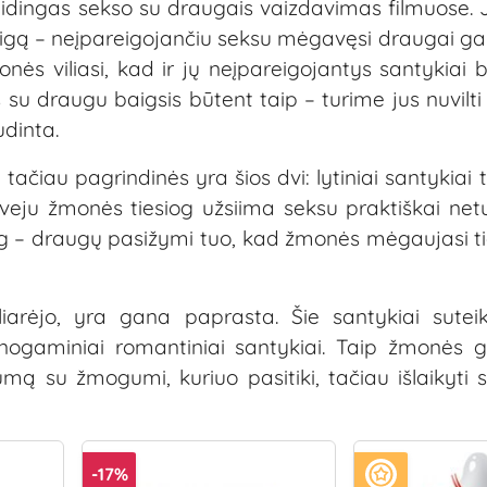
laidingas sekso su draugais vaizdavimas filmuose. 
aigą – neįpareigojančiu seksu mėgavęsi draugai gali
ės viliasi, kad ir jų neįpareigojantys santykiai 
as su draugu baigsis būtent taip – turime jus nuvilti
audinta.
 tačiau pagrindinės yra šios dvi: lytiniai santykiai 
veju žmonės tiesiog užsiima seksu praktiškai net
iog – draugų pasižymi tuo, kad žmonės mėgaujasi tiek
puliarėjo, yra gana paprasta. Šie santykiai sut
nogaminiai romantiniai santykiai. Taip žmonės gal
numą su žmogumi, kuriuo pasitiki, tačiau išlaikyti
-17%