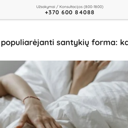
Užsakymai / Konsultacijos (8:00-18:00)
+370 600 84088
 populiarėjanti santykių forma: k