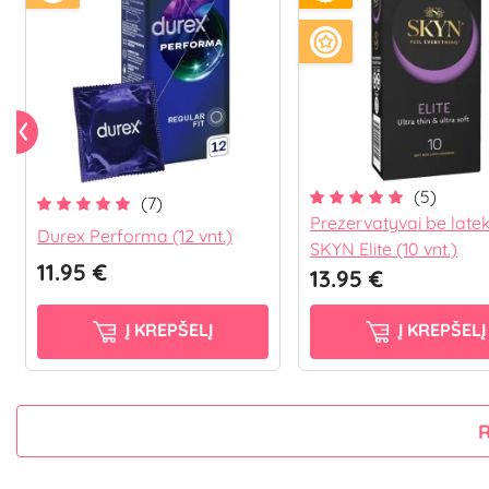
(5)
(7)
Prezervatyvai be late
Durex Performa (12 vnt.)
SKYN Elite (10 vnt.)
11.95 €
13.95 €
Į KREPŠELĮ
Į KREPŠELĮ