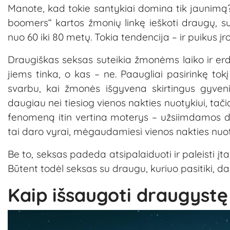
Manote, kad tokie santykiai domina tik jaunimą
boomers“ kartos žmonių linkę ieškoti draugų, su
nuo 60 iki 80 metų. Tokia tendencija – ir puikus į
Draugiškas seksas suteikia žmonėms laiko ir erdvė
jiems tinka, o kas – ne. Paaugliai pasirinkę to
svarbu, kai žmonės išgyvena skirtingus gyven
daugiau nei tiesiog vienos nakties nuotykiui, tačia
fenomeną itin vertina moterys – užsiimdamos dra
tai daro vyrai, mėgaudamiesi vienos nakties nuot
Be to, seksas padeda atsipalaiduoti ir paleisti įt
Būtent todėl seksas su draugu, kuriuo pasitiki, d
Kaip išsaugoti draugystę