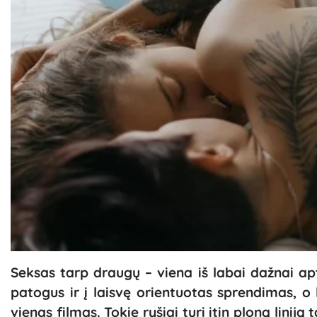
Seksas tarp draugų – viena iš labai dažnai ap
patogus ir į laisvę orientuotas sprendimas, o 
vienas filmas. Tokie ryšiai turi itin ploną lini