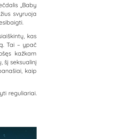
ečdalis „Baby
žius svyruoja
esibaigti.
iaiškintų, kas
ą. Tai – ypač
ruošęs kažkam
 šį seksualinį
anašiai, kaip
i reguliariai.