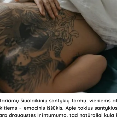
tariamų šiuolaikinių santykių formų, vieniems a
kitiems – emocinis iššūkis. Apie tokius santykiu
ją tarp draugystės ir intymumo, tad natūraliai kyla