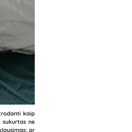
trodanti kaip
s sukurtas ne
 klausimas: ar