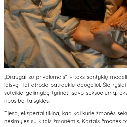
„Draugai su privalumais“ – toks santykių mode
laisvę. Tai atrodo patrauklu daugeliui. Šie ryšia
suteikia galimybę tyrinėti savo seksualumą, eks
ribos bei taisyklės.
Tiesa, ekspertai tikina, kad kai kurie žmonės seks
nesimylės su kitais žmonėmis. Kartais žmonės tai