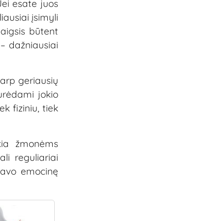
Jei esate juos
ausiai įsimyli
baigsis būtent
 – dažniausiai
tarp geriausių
urėdami jokio
 fiziniu, tiek
eikia žmonėms
i reguliariai
 savo emocinę