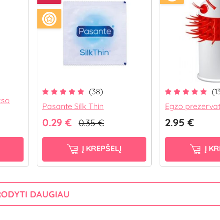
(38)
(1
kso
Pasante Silk Thin
Egzo prezervat
0.29 €
2.95 €
0.35 €
Į KREPŠELĮ
Į KR
RODYTI DAUGIAU