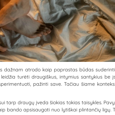
lis dažnam atrodo kaip paprastas būdas suderint
i leidžia turėti draugiškus, intymius santykius be į
perimentuoti, pažinti save. Tačiau šiame kontekst
ui tarp draugų įveda šiokias tokias taisykles. Pavyz
p bando apsisaugoti nuo lytiškai plintančių ligų. 