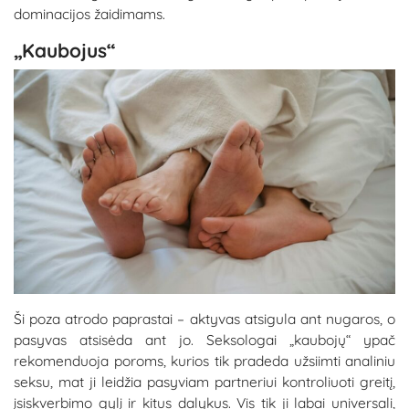
dominacijos žaidimams.
„Kaubojus“
Ši poza atrodo paprastai – aktyvas atsigula ant nugaros, o
pasyvas atsisėda ant jo. Seksologai „kaubojų“ ypač
rekomenduoja poroms, kurios tik pradeda užsiimti analiniu
seksu, mat ji leidžia pasyviam partneriui kontroliuoti greitį,
įsiskverbimo gylį ir kitus dalykus. Vis tik ji labai universali,