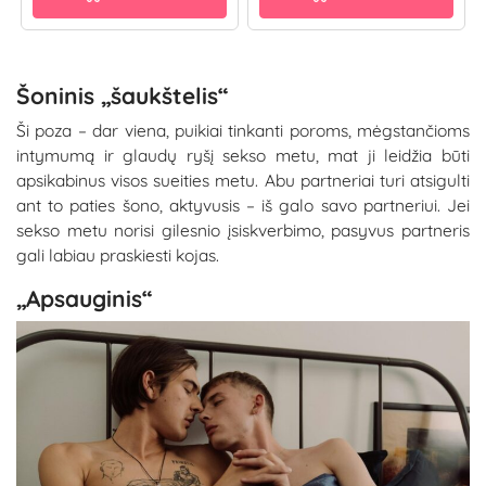
Šoninis „šaukštelis“
Ši poza – dar viena, puikiai tinkanti poroms, mėgstančioms
intymumą ir glaudų ryšį sekso metu, mat ji leidžia būti
apsikabinus visos sueities metu. Abu partneriai turi atsigulti
ant to paties šono, aktyvusis – iš galo savo partneriui. Jei
sekso metu norisi gilesnio įsiskverbimo, pasyvus partneris
gali labiau praskiesti kojas.
„Apsauginis“