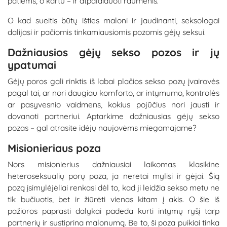
patiems, o kartu – ir atpalaiduoti raumenis.
O kad sueitis būtų išties maloni ir jaudinanti, seksologai
dalijasi ir pačiomis tinkamiausiomis pozomis gėjų seksui.
Dažniausios gėjų sekso pozos ir jų
ypatumai
Gėjų poros gali rinktis iš labai plačios sekso pozų įvairovės
pagal tai, ar nori daugiau komforto, ar intymumo, kontrolės
ar pasyvesnio vaidmens, kokius pojūčius nori jausti ir
dovanoti partneriui. Aptarkime dažniausias gėjų sekso
pozas – gal atrasite idėjų naujovėms miegamajame?
Misionieriaus poza
Nors misionierius dažniausiai laikomas klasikine
heteroseksualių porų poza, ja neretai mylisi ir gėjai. Šią
pozą įsimylėjėliai renkasi dėl to, kad ji leidžia sekso metu ne
tik bučiuotis, bet ir žiūrėti vienas kitam į akis. O šie iš
pažiūros paprasti dalykai padeda kurti intymų ryšį tarp
partnerių ir sustiprina malonumą. Be to, ši poza puikiai tinka