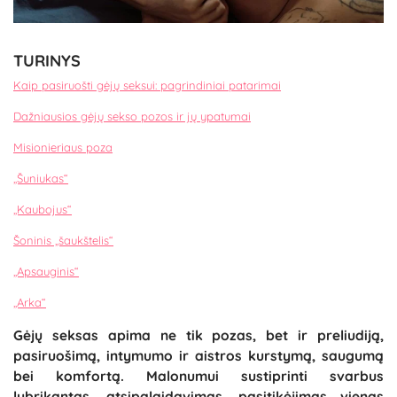
TURINYS
Kaip pasiruošti gėjų seksui: pagrindiniai patarimai
Dažniausios gėjų sekso pozos ir jų ypatumai
Misionieriaus poza
„Šuniukas“
„Kaubojus“
Šoninis „šaukštelis“
„Apsauginis“
„Arka“
Gėjų seksas apima ne tik pozas, bet ir preliudiją,
pasiruošimą, intymumo ir aistros kurstymą, saugumą
bei komfortą. Malonumui sustiprinti svarbus
lubrikantas, atsipalaidavimas, pasitikėjimas vienas