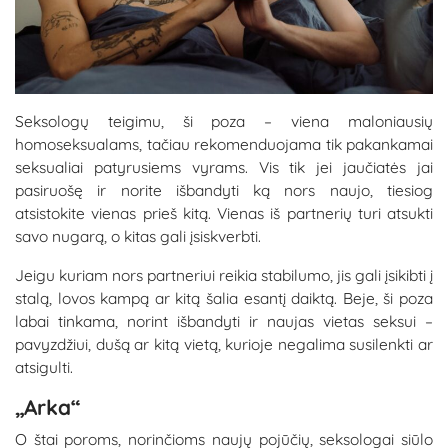
Seksologų teigimu, ši poza – viena maloniausių
homoseksualams, tačiau rekomenduojama tik pakankamai
seksualiai patyrusiems vyrams. Vis tik jei jaučiatės jai
pasiruošę ir norite išbandyti ką nors naujo, tiesiog
atsistokite vienas prieš kitą. Vienas iš partnerių turi atsukti
savo nugarą, o kitas gali įsiskverbti.
Jeigu kuriam nors partneriui reikia stabilumo, jis gali įsikibti į
stalą, lovos kampą ar kitą šalia esantį daiktą. Beje, ši poza
labai tinkama, norint išbandyti ir naujas vietas seksui –
pavyzdžiui, dušą ar kitą vietą, kurioje negalima susilenkti ar
atsigulti.
„Arka“
O štai poroms, norinčioms naujų pojūčių, seksologai siūlo