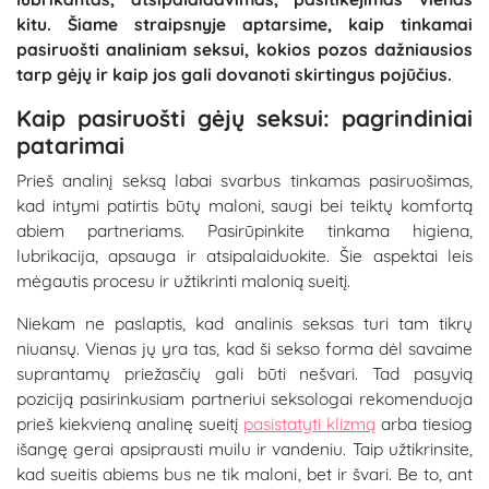
kitu. Šiame straipsnyje aptarsime, kaip tinkamai
pasiruošti analiniam seksui, kokios pozos dažniausios
tarp gėjų ir kaip jos gali dovanoti skirtingus pojūčius.
Kaip pasiruošti gėjų seksui: pagrindiniai
patarimai
Prieš analinį seksą labai svarbus tinkamas pasiruošimas,
kad intymi patirtis būtų maloni, saugi bei teiktų komfortą
abiem partneriams. Pasirūpinkite tinkama higiena,
lubrikacija, apsauga ir atsipalaiduokite. Šie aspektai leis
mėgautis procesu ir užtikrinti malonią sueitį.
Niekam ne paslaptis, kad analinis seksas turi tam tikrų
niuansų. Vienas jų yra tas, kad ši sekso forma dėl savaime
suprantamų priežasčių gali būti nešvari. Tad pasyvią
poziciją pasirinkusiam partneriui seksologai rekomenduoja
prieš kiekvieną analinę sueitį
pasistatyti klizmą
arba tiesiog
išangę gerai apsiprausti muilu ir vandeniu. Taip užtikrinsite,
kad sueitis abiems bus ne tik maloni, bet ir švari. Be to, ant