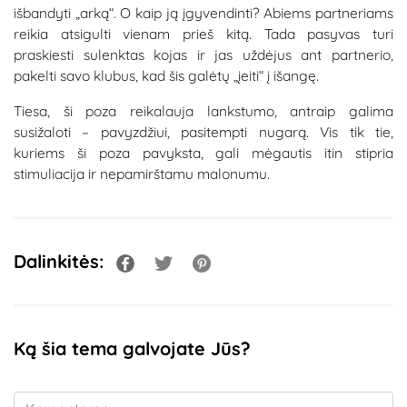
išbandyti „arką“. O kaip ją įgyvendinti? Abiems partneriams
reikia atsigulti vienam prieš kitą. Tada pasyvas turi
praskiesti sulenktas kojas ir jas uždėjus ant partnerio,
pakelti savo klubus, kad šis galėtų „įeiti“ į išangę.
Tiesa, ši poza reikalauja lankstumo, antraip galima
susižaloti – pavyzdžiui, pasitempti nugarą. Vis tik tie,
kuriems ši poza pavyksta, gali mėgautis itin stipria
stimuliacija ir nepamirštamu malonumu.
Dalinkitės:
Ką šia tema galvojate Jūs?