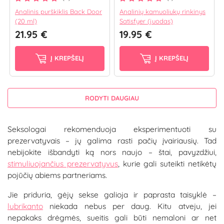
Analinis purškiklis Back Door
Analinių kamuoliukų rinkinys
(20 ml)
Satisfyer (juodas)
21.95 €
19.95 €
Į KREPŠELĮ
Į KREPŠELĮ
RODYTI DAUGIAU
Seksologai rekomenduoja eksperimentuoti su
prezervatyvais – jų galima rasti pačių įvairiausių. Tad
nebijokite išbandyti ką nors naujo – štai, pavyzdžiui,
stimuliuojančius prezervatyvus
, kurie gali suteikti netikėtų
pojūčių abiems partneriams.
Jie priduria, gėjų sekse galioja ir paprasta taisyklė –
lubrikanto
niekada nebus per daug. Kitu atveju, jei
nepakaks drėgmės, sueitis gali būti nemaloni ar net