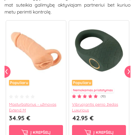
mat suteikia galimybę aktyviajam partneriui bet kuriuo
metu perimti kontrolę.
Populiaru
Populiaru
Nemokamas pristatymas
(10)
Masturbatorius - užmovas
Vibruojantis penio žiedas
Extend M
Luxurious
34.95 €
42.95 €
Į KREPŠELĮ
Į KREPŠELĮ