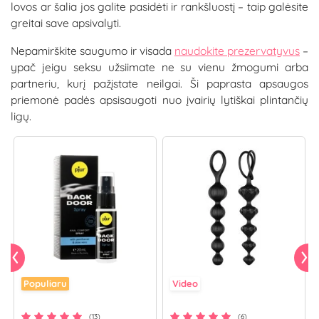
lovos ar šalia jos galite pasidėti ir rankšluostį – taip galėsite
greitai save apsivalyti.
Nepamirškite saugumo ir visada
naudokite prezervatyvus
–
ypač jeigu seksu užsiimate ne su vienu žmogumi arba
partneriu, kurį pažįstate neilgai. Ši paprasta apsaugos
priemonė padės apsisaugoti nuo įvairių lytiškai plintančių
ligų.
Populiaru
Video
(13)
(6)