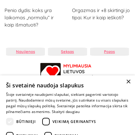
Penio dydis: koks yra
Orgazmas ir +8 skirtingi jo
laikomas „normaliu“ ir
tipai. Kur ir kaip ieškoti?
kaip išmatuoti?
Naujienos
Seksas
Pozos
MYLIMIAUSIA
LIETUVOS
ELEKTRONINĖ
×
PARDUOTUVĖ
Ši svetainė naudoja slapukus
Šioje svetainėje naudojami slapukai, siekiant pagerinti vartotojo
NENUSTOK
patirtį. Naudodamiesi mūsų svetaine, jūs sutinkate su visais slapukais
ŽAISTI
pagal mūsų slapukų politiką. Svetainėje pateikta informacija skirta tik
pilnamečiams asmenims.
Skaityti daugiau
BŪTINIEJI
VEIKIMĄ GERINANTYS
+370 600 84088
info@fantazijos.lt