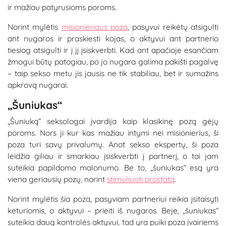
ir mažiau patyrusioms poroms.
Norint mylėtis
misionieriaus poza
, pasyvui reikėtų atsigulti
ant nugaros ir praskiesti kojas, o aktyvui ant partnerio
tiesiog atsigulti ir į jį įsiskverbti. Kad ant apačioje esančiam
žmogui būtų patogiau, po jo nugara galima pakišti pagalvę
– taip sekso metu jis jausis ne tik stabiliau, bet ir sumažins
apkrovą nugarai.
„Šuniukas“
„Šuniuką“ seksologai įvardija kaip klasikinę pozą gėjų
poroms. Nors ji kur kas mažiau intymi nei misionierius, ši
poza turi savų privalumų. Anot sekso ekspertų, ši poza
leidžia giliau ir smarkiau įsiskverbti į partnerį, o tai jam
suteikia papildomo malonumo. Be to, „šuniukas“ esą yra
viena geriausių pozų, norint
stimuliuoti prostatą
.
Norint mylėtis šia poza, pasyviam partneriui reikia įsitaisyti
keturiomis, o aktyvui – prieiti iš nugaros. Beje, „šuniukas“
suteikia daug kontrolės aktyvui, tad yra puiki poza įvairiems