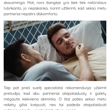
skausminga. Mat, nors išangėje yra šiek tiek natūralaus
lubrikanto, jo nepakanka, norint užtikrinti, kad sekso metu
partneriai nepatirs diskomforto.
Taip pat prieš sueitį specialistai rekomenduoja užsiimti
preliudija, kad abu partneriai atsipalaiduotų ir galėtų
mėgautis kiekviena akimirka. O štai paties sekso metu
reikėtų giliai kvėpuoti, nes tai padeda atsipalaiduoti