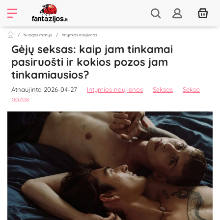
Nuogos mintys
Intymios naujienos
Gėjų seksas: kaip jam tinkamai
pasiruošti ir kokios pozos jam
tinkamiausios?
Atnaujinta 2026-04-27
Intymios naujienos
Seksas
Sekso
pozos