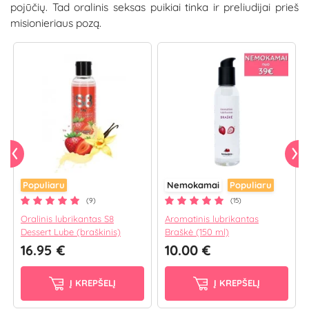
pojūčių. Tad oralinis seksas puikiai tinka ir preliudijai prieš
misionieriaus pozą.
Populiaru
Nemokamai
Populiaru
(9)
(15)
Oralinis lubrikantas S8
Aromatinis lubrikantas
Dessert Lube (braškinis)
Braškė (150 ml)
16.95 €
10.00 €
Į KREPŠELĮ
Į KREPŠELĮ