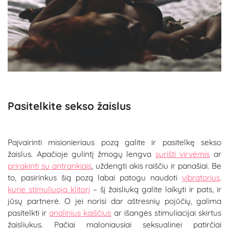
Pasitelkite sekso žaislus
Paįvairinti misionieriaus pozą galite ir pasitelkę sekso
žaislus. Apačioje gulintį žmogų lengva
surišti virvėmis
ar
prirakinti su antrankiais
, uždengti akis raiščiu ir panašiai. Be
to, pasirinkus šią pozą labai patogu naudoti
vibratorius,
kurie stimuliuoja klitorį
– šį žaisliuką galite laikyti ir pats, ir
jūsų partnerė. O jei norisi dar aštresnių pojūčių, galima
pasitelkti ir
analinius kaiščius
ar išangės stimuliacijai skirtus
žaisliukus. Pačiai maloniausiai seksualinei patirčiai