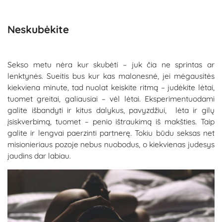
Neskubėkite
Sekso metu nėra kur skubėti – juk čia ne sprintas ar
lenktynės. Sueitis bus kur kas malonesnė, jei mėgausitės
kiekviena minute, tad nuolat keiskite ritmą – judėkite lėtai,
tuomet greitai, galiausiai – vėl lėtai. Eksperimentuodami
galite išbandyti ir kitus dalykus, pavyzdžiui, lėta ir gilų
įsiskverbimą, tuomet – penio ištraukimą iš makšties. Taip
galite ir lengvai paerzinti partnerę. Tokiu būdu seksas net
misionieriaus pozoje nebus nuobodus, o kiekvienas judesys
jaudins dar labiau.