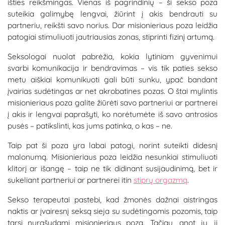
išties reikšmingas. Vienas iš pagrindinių – ši sekso poza
suteikia galimybę lengvai, žiūrint į akis bendrauti su
partneriu, reikšti savo norius. Dar misionieriaus poza leidžia
patogiai stimuliuoti jautriausias zonas, stiprinti fizinį artumą.
Seksologai nuolat pabrėžia, kokia lytiniam gyvenimui
svarbi komunikacija ir bendravimas – vis tik paties sekso
metu aiškiai komunikuoti gali būti sunku, ypač bandant
įvairias sudėtingas ar net akrobatines pozas. O štai mylintis
misionieriaus poza galite žiūrėti savo partneriui ar partnerei
į akis ir lengvai paprašyti, ko norėtumėte iš savo antrosios
pusės – patikslinti, kas jums patinka, o kas – ne.
Taip pat ši poza yra labai patogi, norint suteikti didesnį
malonumą. Misionieriaus poza leidžia nesunkiai stimuliuoti
klitorį ar išangę – taip ne tik didinant susijaudinimą, bet ir
sukeliant partneriui ar partnerei itin
stiprų orgazmą
.
Sekso terapeutai pastebi, kad žmonės dažnai aistringas
naktis ar įvairesnį seksą sieja su sudėtingomis pozomis, taip
tarsi nurašydami misionieriaus pozą. Tačiau, anot jų, ji