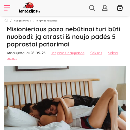
Nuogos mintys
Intymios naujienos
Misionieriaus poza nebūtinai turi būti
nuobodi: ją atrasti iš naujo padės 5
paprastai patarimai
Atnaujinta 2026-05-25
Intymios naujienos
Seksas
Sekso
pozos