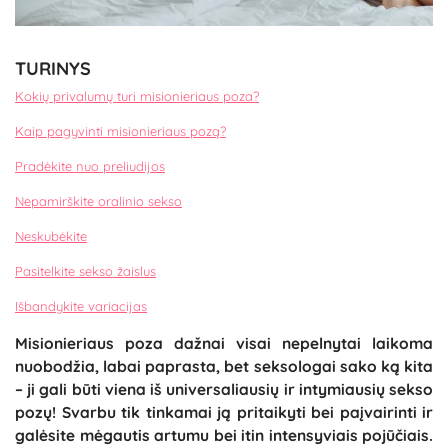
TURINYS
Kokių privalumų turi misionieriaus poza?
Kaip pagyvinti misionieriaus pozą?
Pradėkite nuo preliudijos
Nepamirškite oralinio sekso
Neskubėkite
Pasitelkite sekso žaislus
Išbandykite variacijas
Misionieriaus poza dažnai visai nepelnytai laikoma
nuobodžia, labai paprasta, bet seksologai sako ką kita
– ji gali būti viena iš universaliausių ir intymiausių sekso
pozų! Svarbu tik tinkamai ją pritaikyti bei paįvairinti ir
galėsite mėgautis artumu bei itin intensyviais pojūčiais.