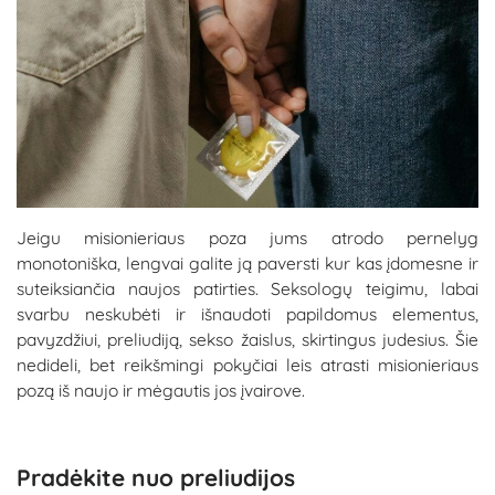
Jeigu misionieriaus poza jums atrodo pernelyg
monotoniška, lengvai galite ją paversti kur kas įdomesne ir
suteiksiančia naujos patirties. Seksologų teigimu, labai
svarbu neskubėti ir išnaudoti papildomus elementus,
pavyzdžiui, preliudiją, sekso žaislus, skirtingus judesius. Šie
nedideli, bet reikšmingi pokyčiai leis atrasti misionieriaus
pozą iš naujo ir mėgautis jos įvairove.
Pradėkite nuo preliudijos