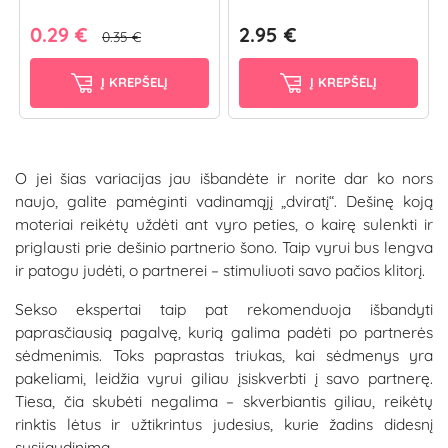
0.29 €
2.95 €
0.35 €
Į KREPŠELĮ
Į KREPŠELĮ
O jei šias variacijas jau išbandėte ir norite dar ko nors
naujo, galite pamėginti vadinamąjį „dviratį“. Dešinę koją
moteriai reikėtų uždėti ant vyro peties, o kairę sulenkti ir
priglausti prie dešinio partnerio šono. Taip vyrui bus lengva
ir patogu judėti, o partnerei – stimuliuoti savo pačios klitorį.
Sekso ekspertai taip pat rekomenduoja išbandyti
paprasčiausią pagalvę, kurią galima padėti po partnerės
sėdmenimis. Toks paprastas triukas, kai sėdmenys yra
pakeliami, leidžia vyrui giliau įsiskverbti į savo partnerę.
Tiesa, čia skubėti negalima – skverbiantis giliau, reikėtų
rinktis lėtus ir užtikrintus judesius, kurie žadins didesnį
susijaudinimą.