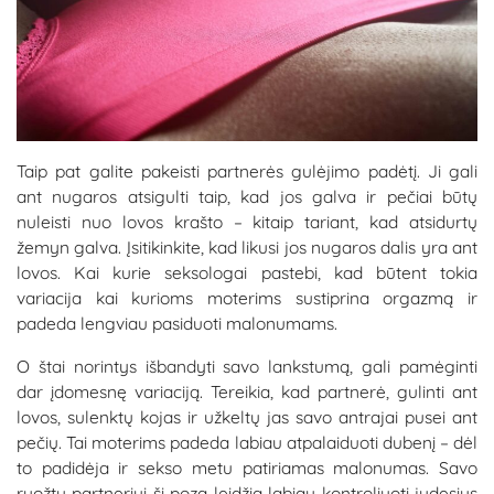
Taip pat galite pakeisti partnerės gulėjimo padėtį. Ji gali
ant nugaros atsigulti taip, kad jos galva ir pečiai būtų
nuleisti nuo lovos krašto – kitaip tariant, kad atsidurtų
žemyn galva. Įsitikinkite, kad likusi jos nugaros dalis yra ant
lovos. Kai kurie seksologai pastebi, kad būtent tokia
variacija kai kurioms moterims sustiprina orgazmą ir
padeda lengviau pasiduoti malonumams.
O štai norintys išbandyti savo lankstumą, gali pamėginti
dar įdomesnę variaciją. Tereikia, kad partnerė, gulinti ant
lovos, sulenktų kojas ir užkeltų jas savo antrajai pusei ant
pečių. Tai moterims padeda labiau atpalaiduoti dubenį – dėl
to padidėja ir sekso metu patiriamas malonumas. Savo
ruožtu partneriui ši poza leidžia labiau kontroliuoti judesius