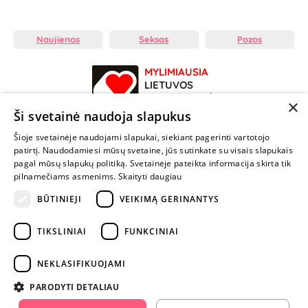
Naujienos
Seksas
Pozos
MYLIMIAUSIA
LIETUVOS
ELEKTRONINĖ
×
PARDUOTUVĖ
Ši svetainė naudoja slapukus
Šioje svetainėje naudojami slapukai, siekiant pagerinti vartotojo
NENUSTOK
patirtį. Naudodamiesi mūsų svetaine, jūs sutinkate su visais slapukais
ŽAISTI
pagal mūsų slapukų politiką. Svetainėje pateikta informacija skirta tik
pilnamečiams asmenims.
Skaityti daugiau
BŪTINIEJI
VEIKIMĄ GERINANTYS
+370 600 84088
info@fantazijos.lt
TIKSLINIAI
FUNKCINIAI
P. Lukšio g. 2, Vilnius ("Sigma" teritorija)
NEKLASIFIKUOJAMI
facebook.com/Fantazijos.lt
PARODYTI DETALIAU
instagram.com/fantazijos.lt