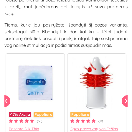
ir greitį, mat judėdamas gali laikytis už savo partnerės
kojų.
Tiems, kurie jau pasiryžote išbandyti šį pozos variantą,
seksologai siūlo išbandyti ir dar kai ką – lėtai judant
partnerę šiek tiek pasupti į priekį ir atgal. Taip sustiprinama
vaginalinė stimuliacija ir padidinimas susijaudinimas.
-17%
Akcija
Populiaru
Populiaru
(38)
(13)
Pasante Silk Thin
Egzo prezervatyvas Eržilas