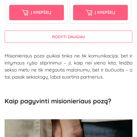
Į KREPŠELĮ
Į KREPŠELĮ
RODYTI DAUGIAU
Misionieriaus poza puikiai tinka ne tik komunikacijai, bet ir
intymaus ryšio stiprinimui – ji, kaip nei viena kita, leidžia
sekso metu ne tik mėgautis malonumu, bet ir bučiuotis – o
tai, pasak seksologų, labai suartina partnerius.
Kaip pagyvinti misionieriaus pozą?