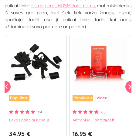
puikiai tinka
aistringiems BDSM žaidimams
, mat misionierius
iš savęs yra poza, kuri šiek tiek varžo žmogų, esantį
apačioje. Todėl esą ji puikiai tinka tada, kai norisi
uždominuoti savo partnerę ar partnerį.
Populiaru
Populiaru
Video
(3)
(8)
Lovos pančiai Kalinys
Antrankiai Fantazijos.lt
34.95 €
16.95 €