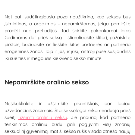
Net pati sudėtingiausia poza neužtikrina, kad seksas bus
įsimintinas, o orgazmas – nepamirštamas, jeigu pamiršite
pradėti nuo preliudijos. Tad skirkite pakankamai laiko
žaidimams dar prieš seksą – stimuliuokite klitorį, pažaiskite
pirštais, bučiuokite ar lieskite kitas partnerės ar partnerio
erogenines zonas. Taip ir jūs, ir jūsų antroji pusė susijaudins
iki sueities ir mėgausis kiekviena sekso minute.
Nepamirškite oralinio sekso
Nesikuklinkite ir užsiimkite pikantiškais, dar labiau
užvedančiais žaidimais. Štai seksologai rekomenduoja prieš
sueitį
užsiimti oraliniu seksu
. Jie priduria, kad partnerio
tenkinimas oraliniu būdu gali pagyvinti visų žmonių
seksualinį gyvenimą, mat ši sekso rūšis visada atneša naujų