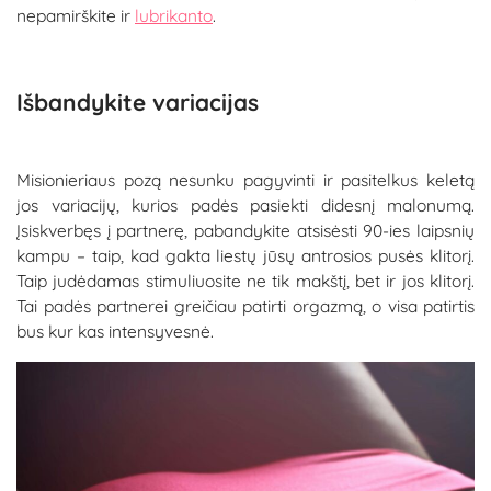
nepamirškite ir
lubrikanto
.
Išbandykite variacijas
Misionieriaus pozą nesunku pagyvinti ir pasitelkus keletą
jos variacijų, kurios padės pasiekti didesnį malonumą.
Įsiskverbęs į partnerę, pabandykite atsisėsti 90-ies laipsnių
kampu – taip, kad gakta liestų jūsų antrosios pusės klitorį.
Taip judėdamas stimuliuosite ne tik makštį, bet ir jos klitorį.
Tai padės partnerei greičiau patirti orgazmą, o visa patirtis
bus kur kas intensyvesnė.