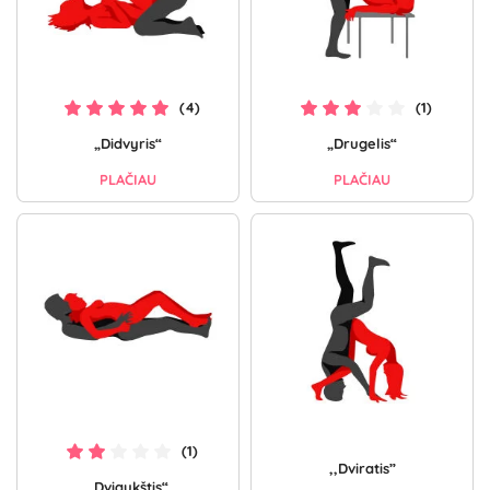
(4)
(1)
„Didvyris“
„Drugelis“
PLAČIAU
PLAČIAU
(1)
,,Dviratis”
„Dviaukštis“