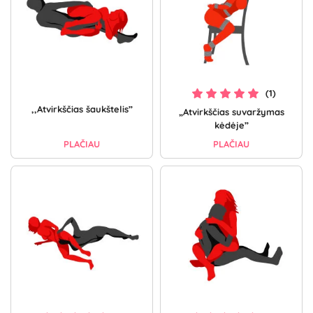
(1)
,,Atvirkščias šaukštelis”
„Atvirkščias suvaržymas
kėdėje”
PLAČIAU
PLAČIAU