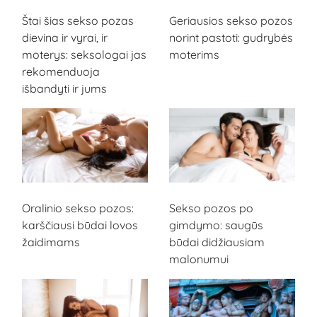
Geriausios sekso pozos
Štai šias sekso pozas
norint pastoti: gudrybės
dievina ir vyrai, ir
moterims
moterys: seksologai jas
rekomenduoja
išbandyti ir jums
Oralinio sekso pozos:
Sekso pozos po
karščiausi būdai lovos
gimdymo: saugūs
žaidimams
būdai didžiausiam
malonumui