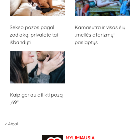
Sekso pozos pagal
Kamasutra ir visos šių
zodiaką: privalote tai
„meilės aforizmų"
išbandyti!
paslaptys
Kaip geriau atlikti pozą
„69“
< Atgal
MYLIMIAUSIA