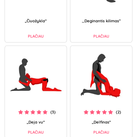
„Čiuožykla“
,,Deginantis kilimas”
PLAČIAU
PLAČIAU
(3)
(2)
„Deja vu“
„Delfinas“
PLAČIAU
PLAČIAU