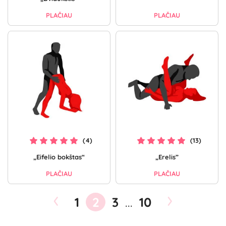
PLAČIAU
PLAČIAU
(4)
(13)
„Eifelio bokštas“
„Erelis”
PLAČIAU
PLAČIAU
‹
›
1
2
3
...
10